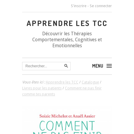
S'inscrire
-
Se connecter
APPRENDRE LES TCC
Découvrir les Thérapies
Comportementales, Cognitives et
Emotionnelles
MENU
Vous êtes ici :
Apprendre les TCC
/
Catalogue
/
Livres pour les patients
/
Comment ne pas finir
comme tes parents