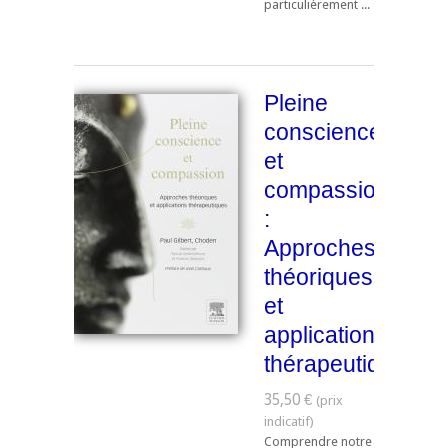
particulièrement ...
Pleine
conscience
et
compassion
:
Approches
théoriques
et
applications
thérapeutiques
35,50 €
Comprendre notre