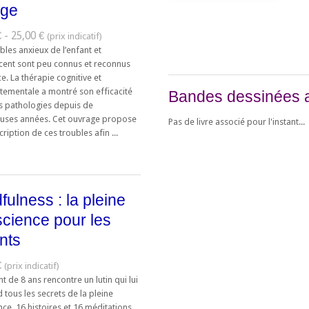
rge
 - 25,00 €
bles anxieux de l’enfant et
scent sont peu connus et reconnus
e. La thérapie cognitive et
ementale a montré son efficacité
Bandes dessinées 
s pathologies depuis de
ses années. Cet ouvrage propose
Pas de livre associé pour l'instant...
ription de ces troubles afin ...
fulness : la pleine
cience pour les
nts
€
t de 8 ans rencontre un lutin qui lui
tous les secrets de la pleine
ce. 16 histoires et 16 méditations,