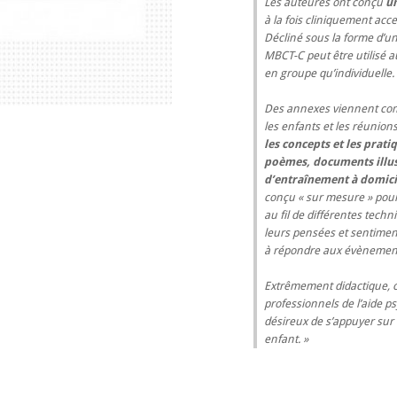
Les auteures ont conçu
u
à la fois cliniquement acc
Décliné sous la forme d’u
MBCT-C peut être utilisé a
en groupe qu’individuelle.
Des annexes viennent comp
les enfants et les réunion
les concepts et les prati
poèmes, documents illust
d’entraînement à domici
conçu « sur mesure » pour
au fil de différentes tech
leurs pensées et sentiment
à répondre aux évènements
Extrêmement didactique, 
professionnels de l’aide p
désireux de s’appuyer sur 
enfant.