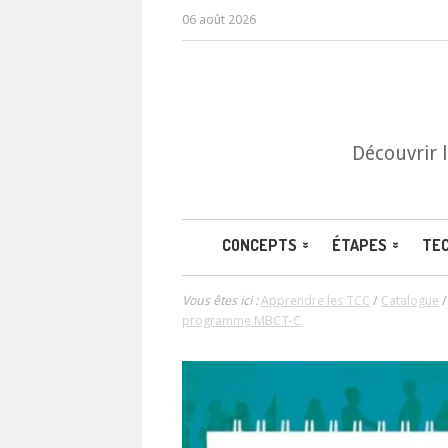
06 août 2026
Découvrir 
CONCEPTS
ÉTAPES
TE
Vous êtes ici :
Apprendre les TCC
/
Catalogue
programme MBCT-C