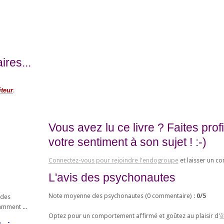
res...
iteur
.
Vous avez lu ce livre ? Faites pro
votre sentiment à son sujet ! :-)
Connectez-vous pour rejoindre l'endogroupe
et laisser un c
L'avis des psychonautes
Note moyenne des psychonautes (
0
commentaire) :
0
/
5
 des
amment ...
Optez pour un comportement affirmé et goûtez au plaisir d'
ê