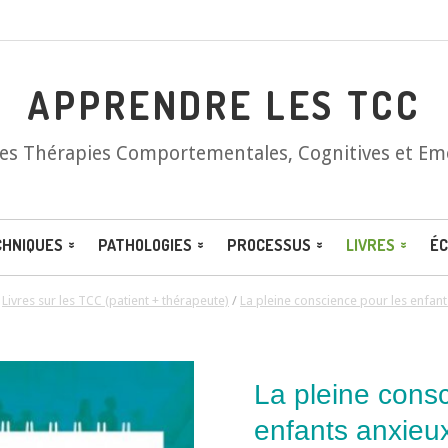
APPRENDRE LES TCC
les Thérapies Comportementales, Cognitives et Em
CHNIQUES
PATHOLOGIES
PROCESSUS
LIVRES
ÉC
/
Livres sur les TCC (patient + thérapeute)
/
La pleine conscience pour les enfant
La pleine consc
enfants anxieux