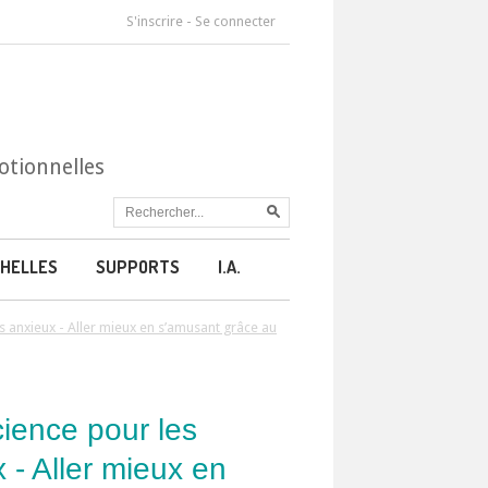
S'inscrire
-
Se connecter
otionnelles
HELLES
SUPPORTS
I.A.
s anxieux - Aller mieux en s’amusant grâce au
ience pour les
 - Aller mieux en