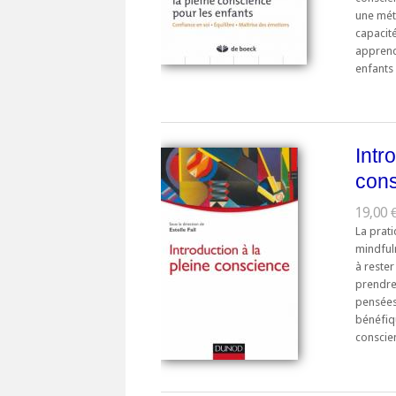
une mét
capacité
apprend
enfants .
Intr
con
19,00 €
La prati
mindful
à rester
prendre
pensées,
bénéfiqu
conscien