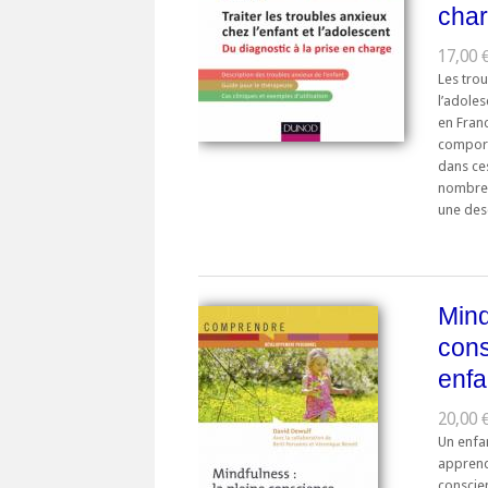
cha
17,00 €
Les trou
l’adole
en Franc
comport
dans ce
nombreu
une desc
Mind
cons
enfa
20,00 
Un enfan
apprend 
conscien