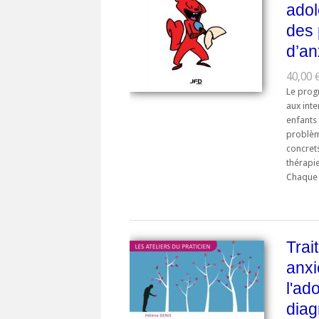
adol
des
d’an
40,00 
Le prog
aux int
enfants
problème
concrets
thérapi
Chaque .
Trai
anxi
l'ad
diag