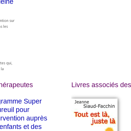
leine
ntion sur
s les
tes qui,
 la
thérapeutes
Livres associés des
gramme Super
ureuil pour
tervention auprès
enfants et des