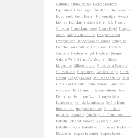
Gauthier
Estime de soi
Evelyne Mollard
Exposition
Éliane Léger
Élie Hantouche
Fabienne
Boudreault
Fanny Bassan
Fibromyalgie
Firouzeh
Fondamentaux de la TCC
Mehran
Francis
Gheysen
Franck Lamagnère
Franck Peyré
François
Allard
François de Carufel
François Lelord
François Nef
François-Xavier Poudat
Françoise
Laroche
Frank Dattilio
Frank Laroi
Frédéric
Chapelle
Frédéric Fanget
Frédérick Dionne
Gabriel Wahl
Gérard Apfeldorfer
Ghislain
Magerotte
Gilbert Lagrue
Gilles de la Tourette
Gilles Trudel
Gisela Regli
Gisèle George
Grazia
Ceschi
Grégory Michel
Habiletés sociales
Haim
Omer
Hal Arkowitz
Hallucinations
Hannie van
Genderen
Harcèlement
Hassan Rahioui
Helen
Kennerley
Henri-Jean Aubin
Henryka Katia
Lesniewska
Henryka Lesniewska
Hélène Denis
Ilios Kotsou
Imagerie mentale
Impulsivité
Intelligence émotionnelle
Injustice
Insomnie
Isabelle Leboeuf
Isabelle Leygnac-Solignac
Isabelle Roskam
Isabelle Simon-Baïssas
Ivy Marie
Blackburn
Jacques Lecomte
Jacques Leveau