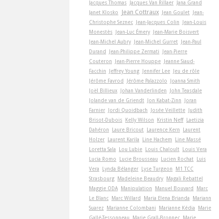
Jacques Thomas
Jacques Van Rillaer
Jana Grand
Jean Cottraux
Janet Klosko
Jean Goulet
Jean-
Christophe Seznec
Jean-Jacques Colin
Jean-Louis
Monestès
Jean-Luc Émery
Jean-Marie Boisvert
Jean-Michel Aubry
Jean-Michel Gurret
Jean-Paul
Durand
Jean-Philippe Zermati
Jean-Pierre
Couteron
Jean-Pierre Houppe
Jeanne Siaud-
Facchin
Jeffrey Young
Jennifer Lee
Jeu de rôle
Jérôme Favrod
Jérôme Palazzolo
Joanna Smith
Joël Billieux
Johan Vanderlinden
John Teasdale
Jolande van de Griendt
Jon Kabat-Zinn
Joran
Farnier
Jordi Quoidbach
Josée Veillette
Judith
Brisot-Dubois
Kelly Wilson
Kristin Neff
Laetizia
Dahéron
Laure Bricout
Laurence Kern
Laurent
Holzer
Laurent Karila
Line Hachem
Line Massé
Loretta Sala
Lou Lubie
Louis Chaloult
Louis Vera
Lucia Romo
Lucie Brousseau
Lucien Rochat
Luis
Vera
Lynda Bélanger
Lyse Turgeon
M1 TCC
Strasbourg
Madeleine Beaudry
Magali Rebattel
Maggie ODA
Manipulation
Manuel Bouvard
Marc
Le Blanc
Marc Willard
Maria Elena Brianda
Mariann
Suarez
Marianne Colombani
Marianne Kédia
Marie
Gallé-Tessonneau
Marie Grall-Bronnec
Marie