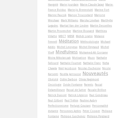
Haegelé
Marie Jourdain
Marie-Claude Saiag
Marie-
France Bolduc
Marie-Jo Brennstuhl
Marine Fort
Marine Paucsik
Marion Trousselard
Marjorie
Weishaar
Mark Williams
Marsha Linehan
Marthylle
Lagadec
Martial Van der Linden
Martin Desseilles
Martin Provencher
Martine Bouvard
Matthieu
Villatte
MBCT
MBSR
Mehdi Liratni
Melanie
Méditation
Fennell
Méthodologie
Michael
Addis
Michel Lejoyeux
Michel Reynaud
Michel
Mindfulness
Ylieff
Mohamed-Ali Gorsane
Moïra Mikolajczak
Motivation
Muzo
Nathalie
Fallourd
Nathalie Fournet
Nathalie Franc
Neha
Chawla
Neil Jacobson
Nicolas Duchesne
Nicole
Nouveautés
Karsenti
Noëlla Jarrousse
Obésité
Odile Darbon
Olivia Hagimont
Oncologie
Ovide Fontaine
Parents
Pascal
Delamillieure
Pascal de Sutter
Pascale Brillon
Patrick Dupont
Patrick Légeron
Paul Gendreau
Paul Gilbert
Paul Tréhin
Pauline Aubry
Perfectionnisme
Perluigi Graziani
Personnalité
évitante
Personnes âgées
Peter Cooper
Philippe
Fontaine
Philippe Guichenez
Philippe Peignard