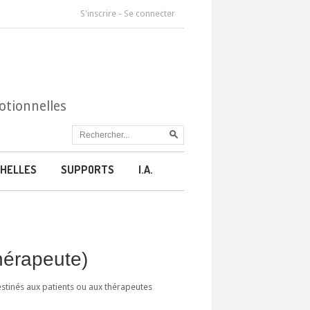
S'inscrire
-
Se connecter
otionnelles
HELLES
SUPPORTS
I.A.
thérapeute)
estinés aux patients ou aux thérapeutes