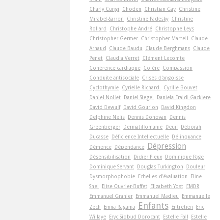
Charly Cungi
Choden
Christian Gay
Christine
Mirabel-Sarron
Christine Padesky
Christine
Rollard
Christophe André
Christophe Leys
Christopher Germer
Christopher Martell
Claude
Arnaud
Claude Baudu
Claude Berghmans
Claude
Penet
Claudia Verret
Clément Lecomte
Cohérence cardiaque
Colère
Compassion
Conduite antisociale
Crises d'angoisse
Cyclothymie
Cyrielle Richard
Cyrille Bouvet
Daniel Nollet
Daniel Siegel
Daniela Eraldi-Gackiere
David Dewulf
David Gourion
David Kingdon
Delphine Nelis
Dennis Donovan
Dennis
Greenberger
Dermatillomanie
Deuil
Déborah
Ducasse
Déficience Intellectuelle
Délinquance
Dépression
Démence
Dépendance
Désensibilisation
Didier Pleux
Dominique Page
Dominique Servant
Douglas Turkington
Douleur
Dysmorphophobie
Echelles d'évaluation
Eline
Snel
Elise Ouvrier-Buffet
Elizabeth Yost
EMDR
Emmanuel Granier
Emmanuel Madieu
Emmanuelle
Enfants
Zech
Emna Ragama
Entretien
Eric
Willaye
Eryc Siobud Dorocant
Estelle Fall
Estelle