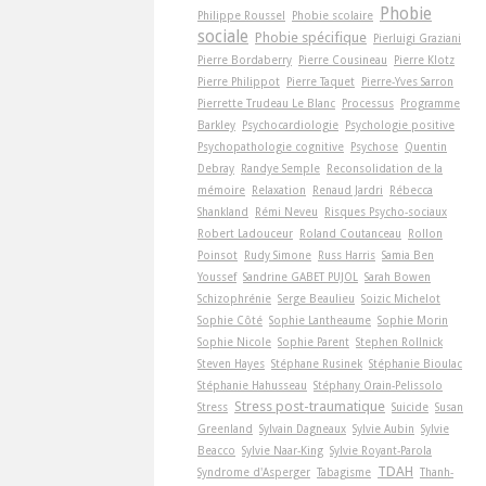
Phobie
Philippe Roussel
Phobie scolaire
sociale
Phobie spécifique
Pierluigi Graziani
Pierre Bordaberry
Pierre Cousineau
Pierre Klotz
Pierre Philippot
Pierre Taquet
Pierre-Yves Sarron
Pierrette Trudeau Le Blanc
Processus
Programme
Barkley
Psychocardiologie
Psychologie positive
Psychopathologie cognitive
Psychose
Quentin
Debray
Randye Semple
Reconsolidation de la
mémoire
Relaxation
Renaud Jardri
Rébecca
Shankland
Rémi Neveu
Risques Psycho-sociaux
Robert Ladouceur
Roland Coutanceau
Rollon
Poinsot
Rudy Simone
Russ Harris
Samia Ben
Youssef
Sandrine GABET PUJOL
Sarah Bowen
Schizophrénie
Serge Beaulieu
Soizic Michelot
Sophie Côté
Sophie Lantheaume
Sophie Morin
Sophie Nicole
Sophie Parent
Stephen Rollnick
Steven Hayes
Stéphane Rusinek
Stéphanie Bioulac
Stéphanie Hahusseau
Stéphany Orain-Pelissolo
Stress post-traumatique
Stress
Suicide
Susan
Greenland
Sylvain Dagneaux
Sylvie Aubin
Sylvie
Beacco
Sylvie Naar-King
Sylvie Royant-Parola
TDAH
Syndrome d'Asperger
Tabagisme
Thanh-