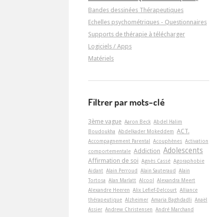
Bandes dessinées Thérapeutiques
Echelles psychométriques - Questionnaires
Supports de thérapie à télécharger
Logiciels / Apps
Matériels
Filtrer par mots-clé
3ème vague
Aaron Beck
Abdel Halim
ACT.
Boudoukha
Abdelkader Mokeddem
Accompagnement Parental
Acouphènes
Activation
Adolescents
Addiction
comportementale
Affirmation de soi
Agnès Cassé
Agoraphobie
Aidant
Alain Perroud
Alain Sauteraud
Alain
Tortosa
Alan Marlatt
Alcool
Alexandra Meert
Alexandre Heeren
Alix Lefief-Delcourt
Alliance
thérapeutique
Alzheimer
Amaria Baghdadli
Anaël
Assier
Andrew Christensen
André Marchand