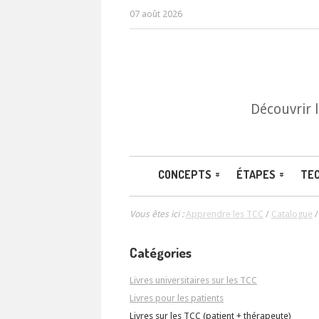
07 août 2026
Découvrir 
CONCEPTS
ÉTAPES
TE
Vous êtes ici :
Apprendre les TCC
/
Catalogue
Catégories
Livres universitaires sur les TCC
Livres pour les patients
Livres sur les TCC (patient + thérapeute)