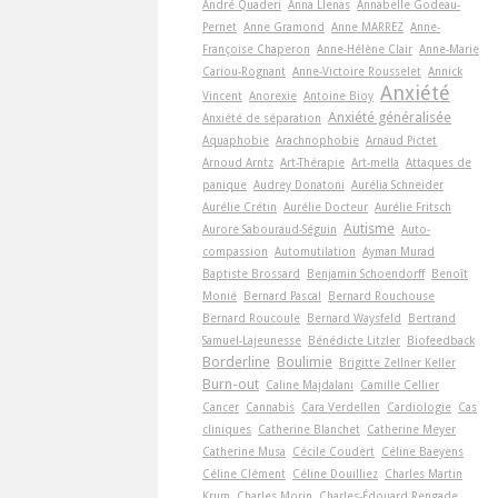
André Quaderi
Anna Llenas
Annabelle Godeau-
Pernet
Anne Gramond
Anne MARREZ
Anne-
Françoise Chaperon
Anne-Hélène Clair
Anne-Marie
Cariou-Rognant
Anne-Victoire Rousselet
Annick
Anxiété
Vincent
Anorexie
Antoine Bioy
Anxiété généralisée
Anxiété de séparation
Aquaphobie
Arachnophobie
Arnaud Pictet
Arnoud Arntz
Art-Thérapie
Art-­mella
Attaques de
panique
Audrey Donatoni
Aurélia Schneider
Aurélie Crétin
Aurélie Docteur
Aurélie Fritsch
Autisme
Aurore Sabouraud-Séguin
Auto-
compassion
Automutilation
Ayman Murad
Baptiste Brossard
Benjamin Schoendorff
Benoît
Monié
Bernard Pascal
Bernard Rouchouse
Bernard Roucoule
Bernard Waysfeld
Bertrand
Samuel-Lajeunesse
Bénédicte Litzler
Biofeedback
Borderline
Boulimie
Brigitte Zellner Keller
Burn-out
Caline Majdalani
Camille Cellier
Cancer
Cannabis
Cara Verdellen
Cardiologie
Cas
cliniques
Catherine Blanchet
Catherine Meyer
Catherine Musa
Cécile Coudert
Céline Baeyens
Céline Clément
Céline Douilliez
Charles Martin
Krum
Charles Morin
Charles-Édouard Rengade