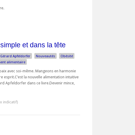
bre.
 simple et dans la tête
Gérard Apfeldorfer
Nouveautés
Obésité
ent alimentaire
n paix avec soi-même. Mangeons en harmonie
e esprit.C’est la nouvelle alimentation intuitive
d Apfeldorfer dans ce livre.Devenir mince,