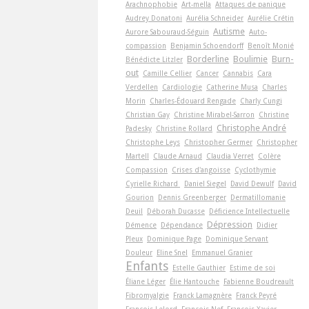
Arachnophobie
Art-­mella
Attaques de panique
Audrey Donatoni
Aurélia Schneider
Aurélie Crétin
Autisme
Aurore Sabouraud-Séguin
Auto-
compassion
Benjamin Schoendorff
Benoît Monié
Borderline
Boulimie
Burn-
Bénédicte Litzler
out
Camille Cellier
Cancer
Cannabis
Cara
Verdellen
Cardiologie
Catherine Musa
Charles
Morin
Charles-Édouard Rengade
Charly Cungi
Christian Gay
Christine Mirabel-Sarron
Christine
Christophe André
Padesky
Christine Rollard
Christophe Leys
Christopher Germer
Christopher
Martell
Claude Arnaud
Claudia Verret
Colère
Compassion
Crises d'angoisse
Cyclothymie
Cyrielle Richard
Daniel Siegel
David Dewulf
David
Gourion
Dennis Greenberger
Dermatillomanie
Deuil
Déborah Ducasse
Déficience Intellectuelle
Dépression
Démence
Dépendance
Didier
Pleux
Dominique Page
Dominique Servant
Douleur
Eline Snel
Emmanuel Granier
Enfants
Estelle Gauthier
Estime de soi
Éliane Léger
Élie Hantouche
Fabienne Boudreault
Fibromyalgie
Franck Lamagnère
Franck Peyré
François Lelord
François Nef
François-Xavier