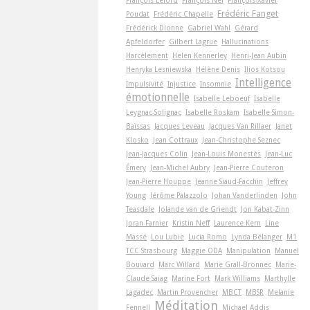
Frédéric Fanget
Poudat
Frédéric Chapelle
Frédérick Dionne
Gabriel Wahl
Gérard
Apfeldorfer
Gilbert Lagrue
Hallucinations
Harcèlement
Helen Kennerley
Henri-Jean Aubin
Henryka Lesniewska
Hélène Denis
Ilios Kotsou
Intelligence
Impulsivité
Injustice
Insomnie
émotionnelle
Isabelle Leboeuf
Isabelle
Leygnac-Solignac
Isabelle Roskam
Isabelle Simon-
Baïssas
Jacques Leveau
Jacques Van Rillaer
Janet
Klosko
Jean Cottraux
Jean-Christophe Seznec
Jean-Jacques Colin
Jean-Louis Monestès
Jean-Luc
Émery
Jean-Michel Aubry
Jean-Pierre Couteron
Jean-Pierre Houppe
Jeanne Siaud-Facchin
Jeffrey
Young
Jérôme Palazzolo
Johan Vanderlinden
John
Teasdale
Jolande van de Griendt
Jon Kabat-Zinn
Joran Farnier
Kristin Neff
Laurence Kern
Line
Massé
Lou Lubie
Lucia Romo
Lynda Bélanger
M1
TCC Strasbourg
Maggie ODA
Manipulation
Manuel
Bouvard
Marc Willard
Marie Grall-Bronnec
Marie-
Claude Saiag
Marine Fort
Mark Williams
Marthylle
Lagadec
Martin Provencher
MBCT
MBSR
Melanie
Méditation
Fennell
Michael Addis