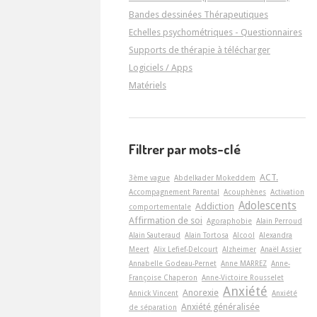
Bandes dessinées Thérapeutiques
Echelles psychométriques - Questionnaires
Supports de thérapie à télécharger
Logiciels / Apps
Matériels
Filtrer par mots-clé
ACT.
3ème vague
Abdelkader Mokeddem
Accompagnement Parental
Acouphènes
Activation
Adolescents
Addiction
comportementale
Affirmation de soi
Agoraphobie
Alain Perroud
Alain Sauteraud
Alain Tortosa
Alcool
Alexandra
Meert
Alix Lefief-Delcourt
Alzheimer
Anaël Assier
Annabelle Godeau-Pernet
Anne MARREZ
Anne-
Françoise Chaperon
Anne-Victoire Rousselet
Anxiété
Anorexie
Annick Vincent
Anxiété
Anxiété généralisée
de séparation