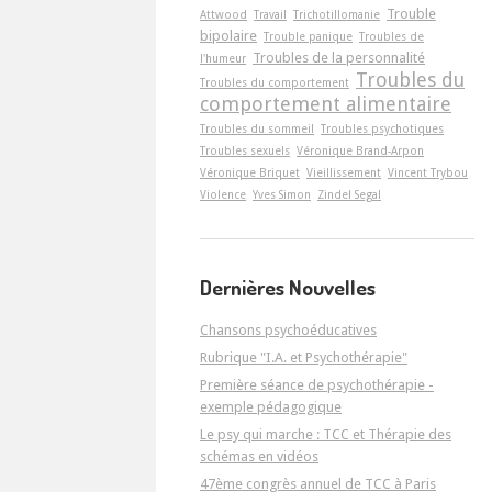
Trouble
Attwood
Travail
Trichotillomanie
bipolaire
Trouble panique
Troubles de
Troubles de la personnalité
l'humeur
Troubles du
Troubles du comportement
comportement alimentaire
Troubles du sommeil
Troubles psychotiques
Troubles sexuels
Véronique Brand-Arpon
Véronique Briquet
Vieillissement
Vincent Trybou
Violence
Yves Simon
Zindel Segal
Dernières Nouvelles
Chansons psychoéducatives
Rubrique "I.A. et Psychothérapie"
Première séance de psychothérapie -
exemple pédagogique
Le psy qui marche : TCC et Thérapie des
schémas en vidéos
47ème congrès annuel de TCC à Paris