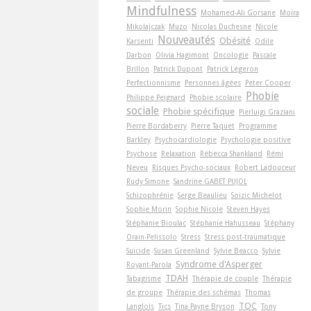
Mindfulness
Mohamed-Ali Gorsane
Moïra
Mikolajczak
Muzo
Nicolas Duchesne
Nicole
Nouveautés
Obésité
Karsenti
Odile
Darbon
Olivia Hagimont
Oncologie
Pascale
Brillon
Patrick Dupont
Patrick Légeron
Perfectionnisme
Personnes âgées
Peter Cooper
Phobie
Philippe Peignard
Phobie scolaire
sociale
Phobie spécifique
Pierluigi Graziani
Pierre Bordaberry
Pierre Taquet
Programme
Barkley
Psychocardiologie
Psychologie positive
Psychose
Relaxation
Rébecca Shankland
Rémi
Neveu
Risques Psycho-sociaux
Robert Ladouceur
Rudy Simone
Sandrine GABET PUJOL
Schizophrénie
Serge Beaulieu
Soizic Michelot
Sophie Morin
Sophie Nicole
Steven Hayes
Stéphanie Bioulac
Stéphanie Hahusseau
Stéphany
Orain-Pelissolo
Stress
Stress post-traumatique
Suicide
Susan Greenland
Sylvie Beacco
Sylvie
Syndrome d'Asperger
Royant-Parola
TDAH
Tabagisme
Thérapie de couple
Thérapie
de groupe
Thérapie des schémas
Thomas
TOC
Langlois
Tics
Tina Payne Bryson
Tony