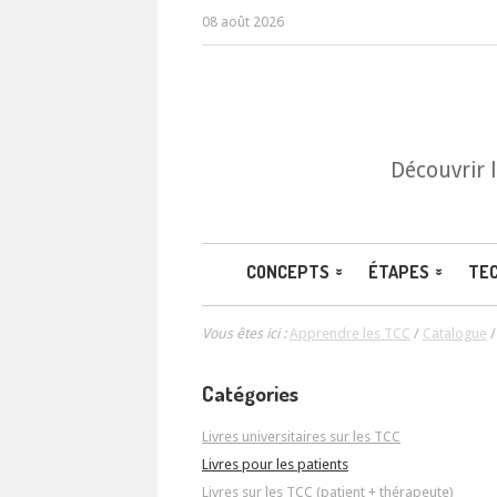
08 août 2026
Découvrir 
CONCEPTS
ÉTAPES
TE
Vous êtes ici :
Apprendre les TCC
/
Catalogue
Catégories
Livres universitaires sur les TCC
Livres pour les patients
Livres sur les TCC (patient + thérapeute)