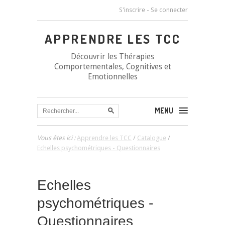
S'inscrire
-
Se connecter
APPRENDRE LES TCC
Découvrir les Thérapies
Comportementales, Cognitives et
Emotionnelles
MENU
Vous êtes ici :
Apprendre les TCC
/
Catalogue
/
Echelles psychométriques - Questionnaires
Echelles
psychométriques -
Questionnaires