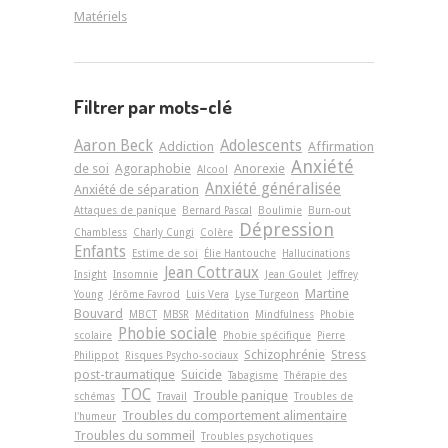
Matériels
Filtrer par mots-clé
Aaron Beck
Adolescents
Addiction
Affirmation
Anxiété
de soi
Agoraphobie
Anorexie
Alcool
Anxiété généralisée
Anxiété de séparation
Attaques de panique
Bernard Pascal
Boulimie
Burn-out
Dépression
Chambless
Charly Cungi
Colère
Enfants
Estime de soi
Élie Hantouche
Hallucinations
Jean Cottraux
Insight
Insomnie
Jean Goulet
Jeffrey
Martine
Young
Jérôme Favrod
Luis Vera
Lyse Turgeon
Bouvard
MBCT
MBSR
Méditation
Mindfulness
Phobie
Phobie sociale
scolaire
Phobie spécifique
Pierre
Schizophrénie
Stress
Philippot
Risques Psycho-sociaux
post-traumatique
Suicide
Tabagisme
Thérapie des
TOC
Trouble panique
schémas
Travail
Troubles de
Troubles du comportement alimentaire
l'humeur
Troubles du sommeil
Troubles psychotiques