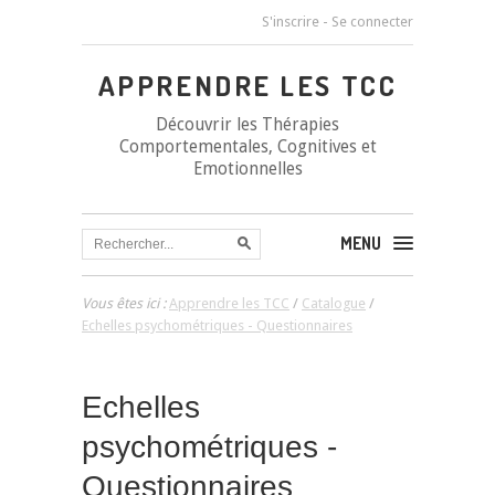
S'inscrire
-
Se connecter
APPRENDRE LES TCC
Découvrir les Thérapies
Comportementales, Cognitives et
Emotionnelles
MENU
Vous êtes ici :
Apprendre les TCC
/
Catalogue
/
Echelles psychométriques - Questionnaires
Echelles
psychométriques -
Questionnaires