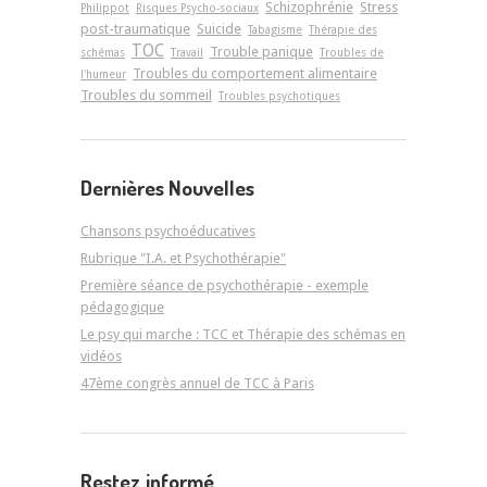
Schizophrénie
Stress
Philippot
Risques Psycho-sociaux
post-traumatique
Suicide
Tabagisme
Thérapie des
TOC
Trouble panique
schémas
Travail
Troubles de
Troubles du comportement alimentaire
l'humeur
Troubles du sommeil
Troubles psychotiques
Dernières Nouvelles
Chansons psychoéducatives
Rubrique "I.A. et Psychothérapie"
Première séance de psychothérapie - exemple
pédagogique
Le psy qui marche : TCC et Thérapie des schémas en
vidéos
47ème congrès annuel de TCC à Paris
Restez informé