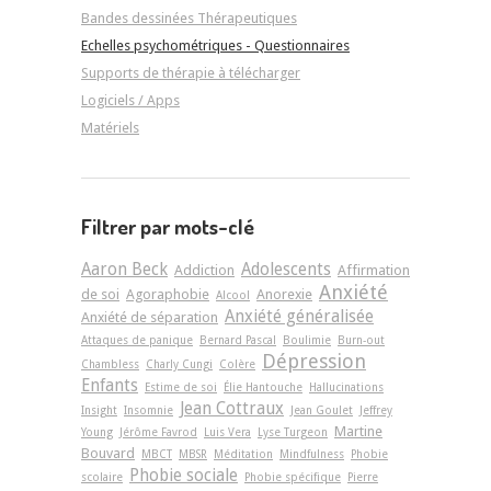
Bandes dessinées Thérapeutiques
Echelles psychométriques - Questionnaires
Supports de thérapie à télécharger
Logiciels / Apps
Matériels
Filtrer par mots-clé
Aaron Beck
Adolescents
Addiction
Affirmation
Anxiété
de soi
Agoraphobie
Anorexie
Alcool
Anxiété généralisée
Anxiété de séparation
Attaques de panique
Bernard Pascal
Boulimie
Burn-out
Dépression
Chambless
Charly Cungi
Colère
Enfants
Estime de soi
Élie Hantouche
Hallucinations
Jean Cottraux
Insight
Insomnie
Jean Goulet
Jeffrey
Martine
Young
Jérôme Favrod
Luis Vera
Lyse Turgeon
Bouvard
MBCT
MBSR
Méditation
Mindfulness
Phobie
Phobie sociale
scolaire
Phobie spécifique
Pierre