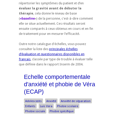
répertorier les symptômes du patient et d’en
évaluer la gravité avant de débuter la
thérapie
, cela donne le niveau de base
(
«baseline
») de la personne, c'est-à-dire comment
elle se situe actuellement. Ces résultats seront
ensuite comparés à ceux obtenus en cours et en fin
de traitement pour en mesurer l’efficacité.
Outre notre catalogue d'échelles, vous pouvez
consulter la liste des
principales échelles
d’évaluation et questionnaires disponibles en
français
, classée par type de trouble à évaluer telle
que définie dans le rapport Inserm de 2004.
Echelle comportementale
d'anxiété et phobie de Véra
(ECAP)
Adolescents
Anxiété
Anxiété de séparation
Enfants
Luis Vera
Phobie scolaire
Phobie sociale
Phobie spécifique