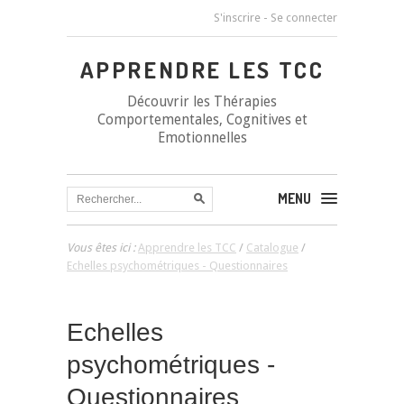
S'inscrire
-
Se connecter
APPRENDRE LES TCC
Découvrir les Thérapies
Comportementales, Cognitives et
Emotionnelles
MENU
Vous êtes ici :
Apprendre les TCC
/
Catalogue
/
Echelles psychométriques - Questionnaires
Echelles
psychométriques -
Questionnaires