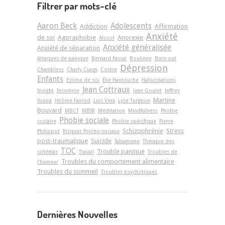
Filtrer par mots-clé
Aaron Beck
Adolescents
Addiction
Affirmation
Anxiété
de soi
Agoraphobie
Anorexie
Alcool
Anxiété généralisée
Anxiété de séparation
Attaques de panique
Bernard Pascal
Boulimie
Burn-out
Dépression
Chambless
Charly Cungi
Colère
Enfants
Estime de soi
Élie Hantouche
Hallucinations
Jean Cottraux
Insight
Insomnie
Jean Goulet
Jeffrey
Martine
Young
Jérôme Favrod
Luis Vera
Lyse Turgeon
Bouvard
MBCT
MBSR
Méditation
Mindfulness
Phobie
Phobie sociale
scolaire
Phobie spécifique
Pierre
Schizophrénie
Stress
Philippot
Risques Psycho-sociaux
post-traumatique
Suicide
Tabagisme
Thérapie des
TOC
Trouble panique
schémas
Travail
Troubles de
Troubles du comportement alimentaire
l'humeur
Troubles du sommeil
Troubles psychotiques
Dernières Nouvelles