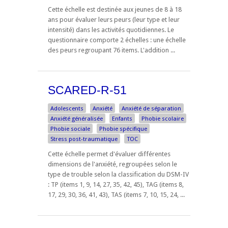
Cette échelle est destinée aux jeunes de 8 à 18
ans pour évaluer leurs peurs (leur type et leur
intensité) dans les activités quotidiennes. Le
questionnaire comporte 2 échelles : une échelle
des peurs regroupant 76 items. L'addition ...
SCARED-R-51
Adolescents
Anxiété
Anxiété de séparation
Anxiété généralisée
Enfants
Phobie scolaire
Phobie sociale
Phobie spécifique
Stress post-traumatique
TOC
Cette échelle permet d'évaluer différentes
dimensions de l'anxiété, regroupées selon le
type de trouble selon la classification du DSM-IV
: TP (items 1, 9, 14, 27, 35, 42, 45), TAG (items 8,
17, 29, 30, 36, 41, 43), TAS (items 7, 10, 15, 24, ...