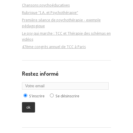
Chansons psychoéducatives
Rubrique "I.A. et Psychothérapie"
Première séance de psychothérapie - exemple
pédagogique
Le psy qui marche : TCC et Thérapie des schémas en
vidéos
47ème congrès annuel de TCC à Paris
Restez informé
S'inscrire
Se désinscrire