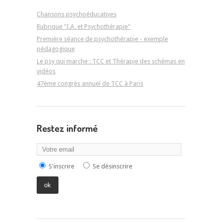
Chansons psychoéducatives
Rubrique "I.A. et Psychothérapie"
Première séance de psychothérapie - exemple
pédagogique
Le psy qui marche : TCC et Thérapie des schémas en
vidéos
47ème congrès annuel de TCC à Paris
Restez informé
S'inscrire
Se désinscrire