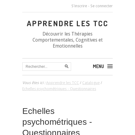
S'inscrire
-
Se connecter
APPRENDRE LES TCC
Découvrir les Thérapies
Comportementales, Cognitives et
Emotionnelles
MENU
Vous êtes ici :
Apprendre les TCC
/
Catalogue
/
Echelles psychométriques - Questionnaires
Echelles
psychométriques -
Questionnaires