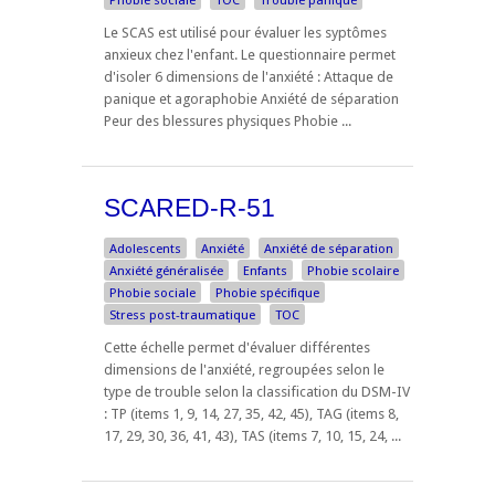
Phobie sociale
TOC
Trouble panique
Le SCAS est utilisé pour évaluer les syptômes
anxieux chez l'enfant. Le questionnaire permet
d'isoler 6 dimensions de l'anxiété : Attaque de
panique et agoraphobie Anxiété de séparation
Peur des blessures physiques Phobie ...
SCARED-R-51
Adolescents
Anxiété
Anxiété de séparation
Anxiété généralisée
Enfants
Phobie scolaire
Phobie sociale
Phobie spécifique
Stress post-traumatique
TOC
Cette échelle permet d'évaluer différentes
dimensions de l'anxiété, regroupées selon le
type de trouble selon la classification du DSM-IV
: TP (items 1, 9, 14, 27, 35, 42, 45), TAG (items 8,
17, 29, 30, 36, 41, 43), TAS (items 7, 10, 15, 24, ...