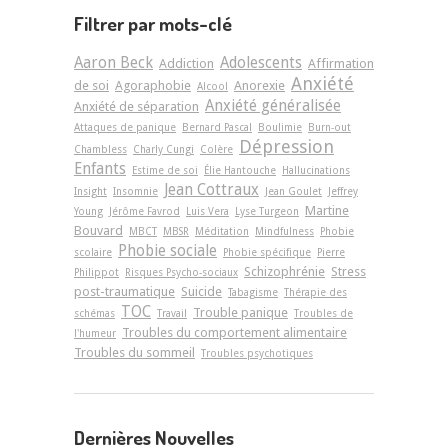
Filtrer par mots-clé
Aaron Beck
Adolescents
Addiction
Affirmation
Anxiété
de soi
Agoraphobie
Anorexie
Alcool
Anxiété généralisée
Anxiété de séparation
Attaques de panique
Bernard Pascal
Boulimie
Burn-out
Dépression
Chambless
Charly Cungi
Colère
Enfants
Estime de soi
Élie Hantouche
Hallucinations
Jean Cottraux
Insight
Insomnie
Jean Goulet
Jeffrey
Martine
Young
Jérôme Favrod
Luis Vera
Lyse Turgeon
Bouvard
MBCT
MBSR
Méditation
Mindfulness
Phobie
Phobie sociale
scolaire
Phobie spécifique
Pierre
Schizophrénie
Stress
Philippot
Risques Psycho-sociaux
post-traumatique
Suicide
Tabagisme
Thérapie des
TOC
Trouble panique
schémas
Travail
Troubles de
Troubles du comportement alimentaire
l'humeur
Troubles du sommeil
Troubles psychotiques
Dernières Nouvelles