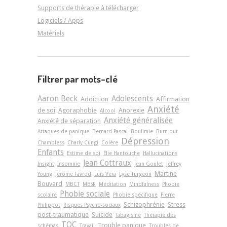
Supports de thérapie à télécharger
Logiciels / Apps
Matériels
Filtrer par mots-clé
Aaron Beck
Adolescents
Addiction
Affirmation
Anxiété
de soi
Agoraphobie
Anorexie
Alcool
Anxiété généralisée
Anxiété de séparation
Attaques de panique
Bernard Pascal
Boulimie
Burn-out
Dépression
Chambless
Charly Cungi
Colère
Enfants
Estime de soi
Élie Hantouche
Hallucinations
Jean Cottraux
Insight
Insomnie
Jean Goulet
Jeffrey
Martine
Young
Jérôme Favrod
Luis Vera
Lyse Turgeon
Bouvard
MBCT
MBSR
Méditation
Mindfulness
Phobie
Phobie sociale
scolaire
Phobie spécifique
Pierre
Schizophrénie
Stress
Philippot
Risques Psycho-sociaux
post-traumatique
Suicide
Tabagisme
Thérapie des
TOC
Trouble panique
schémas
Travail
Troubles de