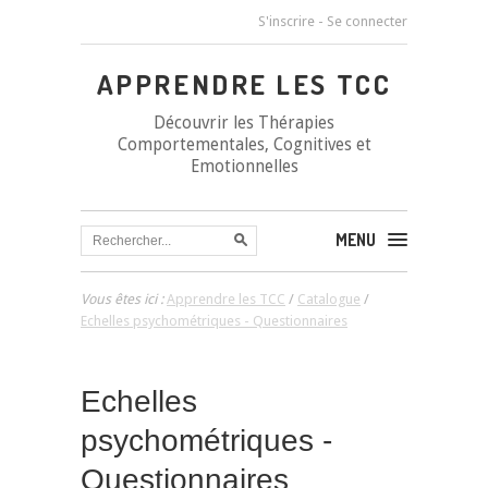
S'inscrire
-
Se connecter
APPRENDRE LES TCC
Découvrir les Thérapies
Comportementales, Cognitives et
Emotionnelles
MENU
Vous êtes ici :
Apprendre les TCC
/
Catalogue
/
Echelles psychométriques - Questionnaires
Echelles
psychométriques -
Questionnaires