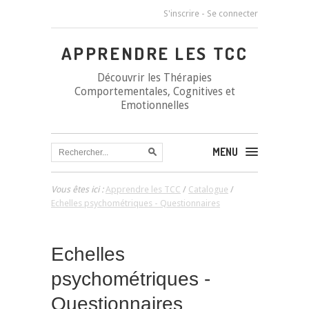
S'inscrire
-
Se connecter
APPRENDRE LES TCC
Découvrir les Thérapies
Comportementales, Cognitives et
Emotionnelles
MENU
Vous êtes ici :
Apprendre les TCC
/
Catalogue
/
Echelles psychométriques - Questionnaires
Echelles
psychométriques -
Questionnaires