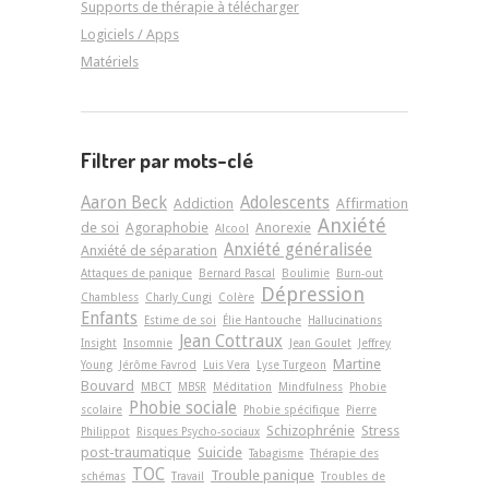
Supports de thérapie à télécharger
Logiciels / Apps
Matériels
Filtrer par mots-clé
Aaron Beck
Adolescents
Addiction
Affirmation
Anxiété
de soi
Agoraphobie
Anorexie
Alcool
Anxiété généralisée
Anxiété de séparation
Attaques de panique
Bernard Pascal
Boulimie
Burn-out
Dépression
Chambless
Charly Cungi
Colère
Enfants
Estime de soi
Élie Hantouche
Hallucinations
Jean Cottraux
Insight
Insomnie
Jean Goulet
Jeffrey
Martine
Young
Jérôme Favrod
Luis Vera
Lyse Turgeon
Bouvard
MBCT
MBSR
Méditation
Mindfulness
Phobie
Phobie sociale
scolaire
Phobie spécifique
Pierre
Schizophrénie
Stress
Philippot
Risques Psycho-sociaux
post-traumatique
Suicide
Tabagisme
Thérapie des
TOC
Trouble panique
schémas
Travail
Troubles de