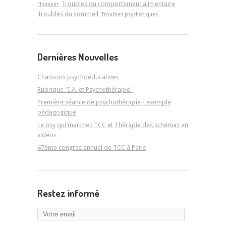
Troubles du comportement alimentaire
l'humeur
Troubles du sommeil
Troubles psychotiques
Dernières Nouvelles
Chansons psychoéducatives
Rubrique "I.A. et Psychothérapie"
Première séance de psychothérapie - exemple
pédagogique
Le psy qui marche : TCC et Thérapie des schémas en
vidéos
47ème congrès annuel de TCC à Paris
Restez informé