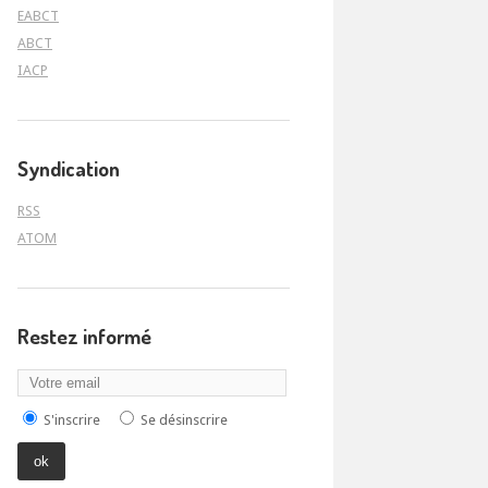
EABCT
ABCT
IACP
Syndication
RSS
ATOM
Restez informé
S'inscrire
Se désinscrire