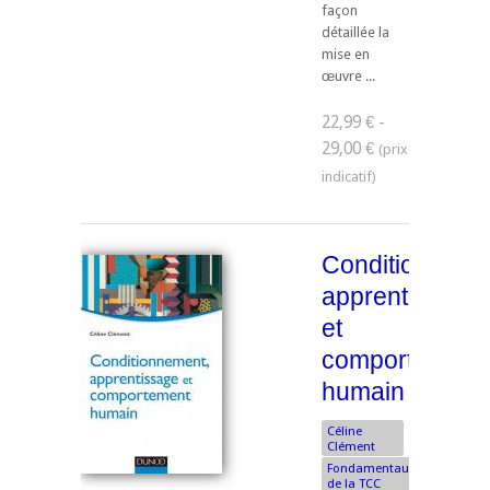
façon
détaillée la
mise en
œuvre ...
22,99 € -
29,00 €
Conditionneme
apprentissage
et
comportement
humain
Céline
Clément
Fondamentaux
de la TCC