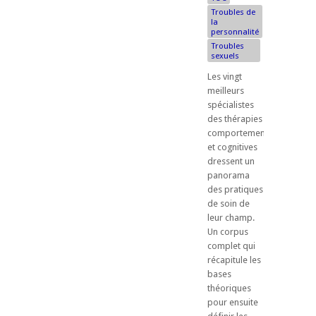
Troubles de
la
personnalité
Troubles
sexuels
Les vingt
meilleurs
spécialistes
des thérapies
comportementales
et cognitives
dressent un
panorama
des pratiques
de soin de
leur champ.
Un corpus
complet qui
récapitule les
bases
théoriques
pour ensuite