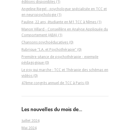
éditions disponibles (1)
Angeline Riegel - psychologue spécialisée en TCC et
en neuropsychologie (1)
Pauline, 22 ans, étudiante en M1 TCC à Nîmes (1)
Manon Villard - Conseillère en Analyse Appliquée du
Comportement (ABA) (1)
Chansons psychoéducatives (0)
Rubrique "I.A. et Psychothérapie" (0)
Première séance de psychothérapie - exemple
pédagogique (0)
Le psy qui marche : TCC et Thérapie des schémas en
vidéos (0)
47ème congrès annuel de TCC à Paris (0)
Les nouvelles du mois de...
Juillet 2024
Mai 2024