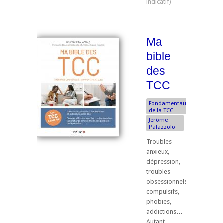
Ma
bible
des
TCC
Fondamentaux
de la TCC
Jérôme
Palazzolo
Troubles
anxieux,
dépression,
troubles
obsessionnels
compulsifs,
phobies,
addictions…
Autant