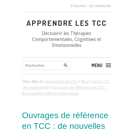
S'inscrire
-
Se connecter
APPRENDRE LES TCC
Découvrir les Thérapies
Comportementales, Cognitives et
Emotionnelles
MENU
Vous êtes ici :
Apprendre les TCC
/
Blog
/
Livres TCC
: les nouveautés
/
Ouvrages de référence en TCC :
de nouvelles éditions disponibles
Ouvrages de référence
en TCC : de nouvelles