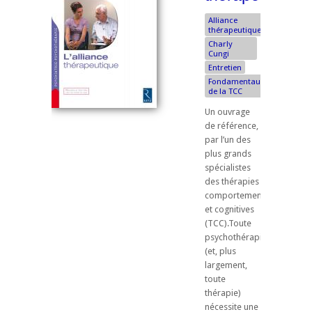
Alliance
thérapeutique
Charly
Cungi
Entretien
Fondamentaux
de la TCC
Un ouvrage
de référence,
par l’un des
plus grands
spécialistes
des thérapies
comportementales
et cognitives
(TCC).Toute
psychothérapie
(et, plus
largement,
toute
thérapie)
nécessite une