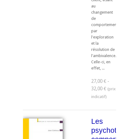
au
changement
de
comportement
par
l'exploration
et la
résolution de
l'ambivalence.
Celle-ci, en
effet, ...
27,00 € -
32,00 €
Les
psychothérapi