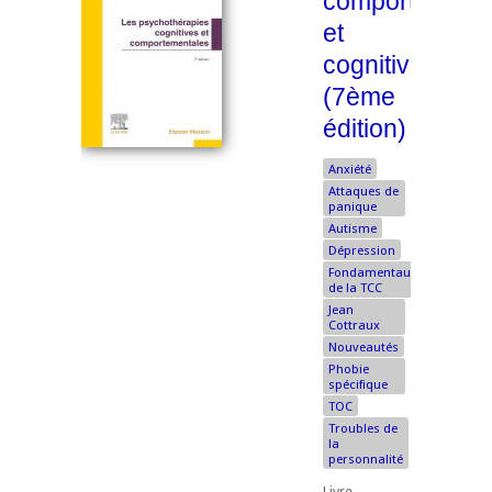
comportement
et
cognitives
(7ème
édition)
Anxiété
Attaques de
panique
Autisme
Dépression
Fondamentaux
de la TCC
Jean
Cottraux
Nouveautés
Phobie
spécifique
TOC
Troubles de
la
personnalité
Livre