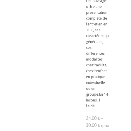
Cet ouvrage
offre une
présentation
complète de
l’entretien en
TCC, ses
caractéristiques
générales,
ses
différentes
modalités
chez l’adulte,
chez l’enfant,
en pratique
individuelle
ou en
groupe.En 14
leçons, à
l’aide ...
24,00 € -
30,00 €