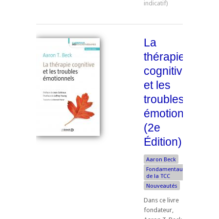
La
thérapie
cognitive
et les
troubles
émotionnels
(2e
Édition)
Aaron Beck
Fondamentaux
de la TCC
Nouveautés
Dans ce livre
fondateur,