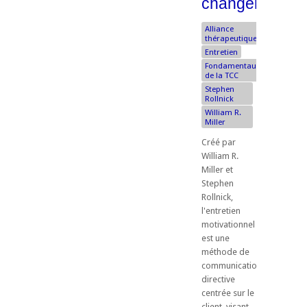
changement
Alliance
thérapeutique
Entretien
Fondamentaux
de la TCC
Stephen
Rollnick
William R.
Miller
Créé par
William R.
Miller et
Stephen
Rollnick,
l'entretien
motivationnel
est une
méthode de
communication
directive
centrée sur le
client, visant