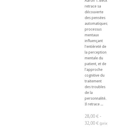
Aaron T. Beck
retrace sa
découverte
des pensées
automatiques,
processus
mentaux
influençant
l'entièreté de
la perception
mentale du
patient, et de
l'approche
cognitive du
traitement
des troubles
de la
personnalité.
Il retrace ...
28,00 € -
32,00 €