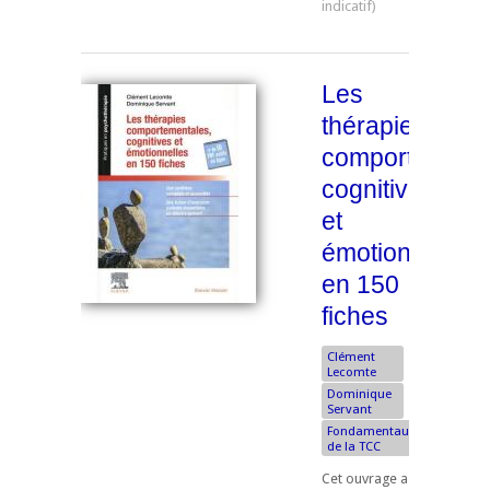
Les
thérapies
comportementa
cognitives
et
émotionnelles
en 150
fiches
Clément
Lecomte
Dominique
Servant
Fondamentaux
de la TCC
Cet ouvrage a