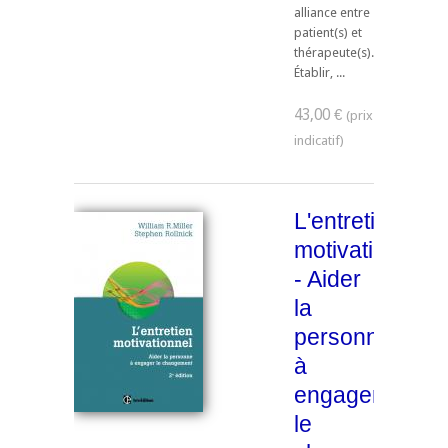
alliance entre
patient(s) et
thérapeute(s).
Établir, ...
43,00 €
L'entretien
motivationnel
- Aider
la
personne
à
engager
le