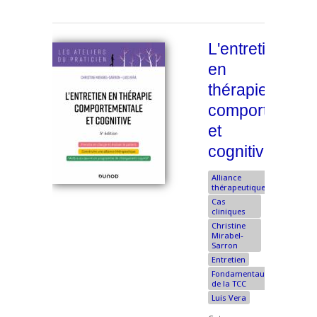
L'entretien
en
thérapie
comportement
et
cognitive
Alliance
thérapeutique
Cas
cliniques
Christine
Mirabel-
Sarron
Entretien
Fondamentaux
de la TCC
Luis Vera