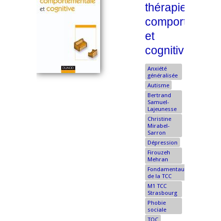
thérapie
comportement
et
cognitive
Anxiété
généralisée
Autisme
Bertrand
Samuel-
Lajeunesse
Christine
Mirabel-
Sarron
Dépression
Firouzeh
Mehran
Fondamentaux
de la TCC
M1 TCC
Strasbourg
Phobie
sociale
TOC