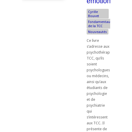
émotionnelles
Cyrille
Bouvet
Fondamentaux
de la TCC
Nouveautés
Ce livre
s’adresse aux
psychothérapeutes
TCC, qu’ils
soient
psychologues
ou médecins,
ainsi qu’aux
étudiants de
psychologie
et de
psychiatrie
qui
s’intéressent
aux TCC. Il
présente de