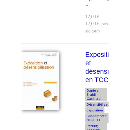
...
12,00 € -
17,00 €
Exposition
et
désensibilisati
en TCC
Daniela
Eraldi-
Gackiere
Désensibilisation
Exposition
Fondamentaux
de la TCC
Perluigi
Graziani