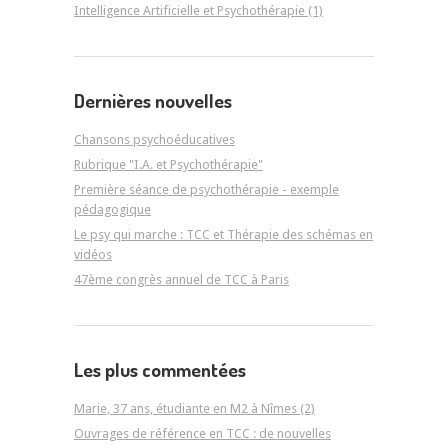
Intelligence Artificielle et Psychothérapie (1)
Dernières nouvelles
Chansons psychoéducatives
Rubrique "I.A. et Psychothérapie"
Première séance de psychothérapie - exemple
pédagogique
Le psy qui marche : TCC et Thérapie des schémas en
vidéos
47ème congrès annuel de TCC à Paris
Les plus commentées
Marie, 37 ans, étudiante en M2 à Nîmes (2)
Ouvrages de référence en TCC : de nouvelles