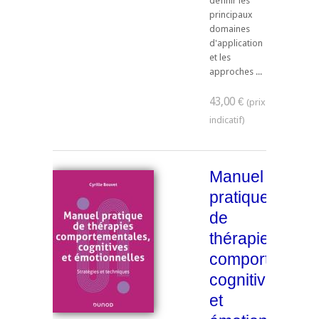
définir les
principaux
domaines
d'application
et les
approches ...
43,00 €
Manuel
pratique
de
thérapies
comportementa
cognitives
et