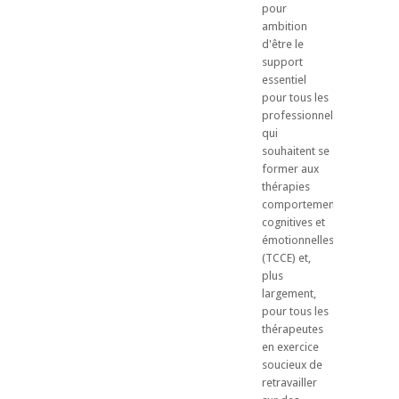
pour
ambition
d'être le
support
essentiel
pour tous les
professionnels
qui
souhaitent se
former aux
thérapies
comportementales,
cognitives et
émotionnelles
(TCCE) et,
plus
largement,
pour tous les
thérapeutes
en exercice
soucieux de
retravailler