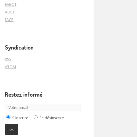
EABCT
ABCT
IACP
Syndication
RSS
ATOM
Restez informé
S'inscrire
Se désinscrire