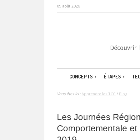
09 août 2026
Découvrir 
CONCEPTS
ÉTAPES
TE
Vous êtes ici :
Apprendre les TCC
/
Blog
Les Journées Région
Comportementale et 
2019