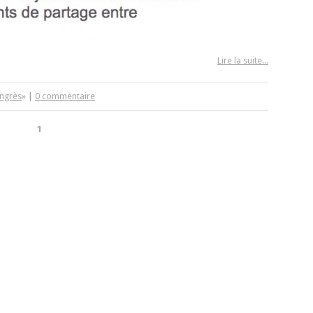
Lire la suite...
ngrès
» |
0 commentaire
1