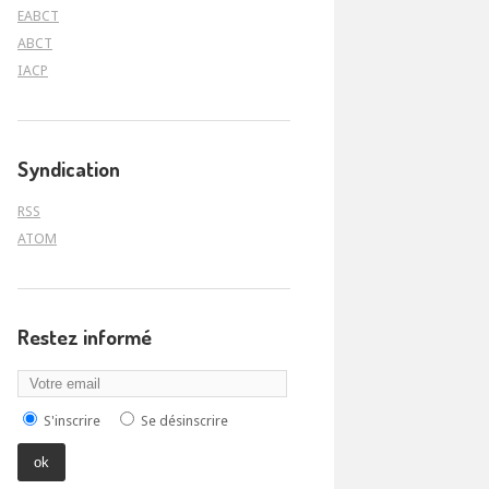
EABCT
ABCT
IACP
Syndication
RSS
ATOM
Restez informé
S'inscrire
Se désinscrire