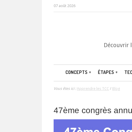
07 août 2026
Découvrir 
CONCEPTS
ÉTAPES
TE
Vous êtes ici :
Apprendre les TCC
/
Blog
47ème congrès annue