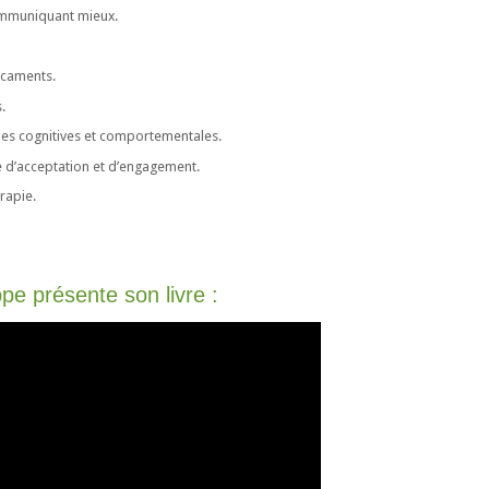
ommuniquant mieux.
icaments.
.
ies cognitives et comportementales.
e d’acceptation et d’engagement.
rapie.
pe présente son livre :