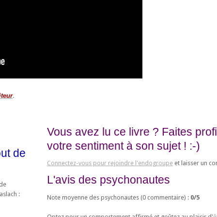
iteur
.
Vous avez lu ce livre ? Faites pro
votre sentiment à son sujet ! :-)
out de
Connectez-vous pour rejoindre l'endogroupe
et laisser un c
L'avis des psychonautes
 de
aslach :
Note moyenne des psychonautes (
0
commentaire) :
0
/
5
Optez pour un comportement affirmé et goûtez au plaisir d'
ê