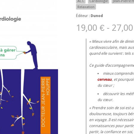
ACT.
Cardiologie
Jean-Pierre 
Relaxation
Éditeur :
Dunod
19,00 € - 27,00
Mieux vivre afin de dimi
cardiovasculaire, mais aus
quand elle survient : tels s
Ce guide d’accompagnemen
mieux comprendr
cerveau
, et pourquo
du cœur ;
découvrir les méth
du cœur.
« Prendre soin de soi est 
douloureuse, toujours béné
en voyage. Il est nécessa
connaissances pour partir, 
partir, la confiance en soi,