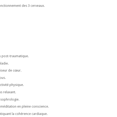
onctionnement des 3 cerveaux.
s post-traumatique.
ladie.
riseur de cœur.
ous.
ctivité physique.
s relaxant.
 sophrologie.
 méditation en pleine conscience.
atiquant la cohérence cardiaque.