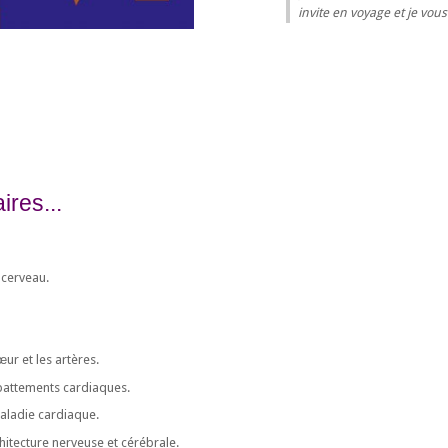
invite en voyage et je vou
res...
 cerveau.
r et les artères.
battements cardiaques.
aladie cardiaque.
itecture nerveuse et cérébrale.