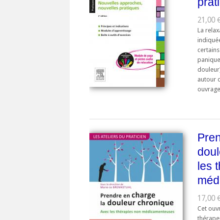
prat
21,00 €
La relax
indiqué
certains
panique
douleur)
autour 
ouvrage 
Pren
doul
les 
méd
17,00 €
Cet ouv
thérape