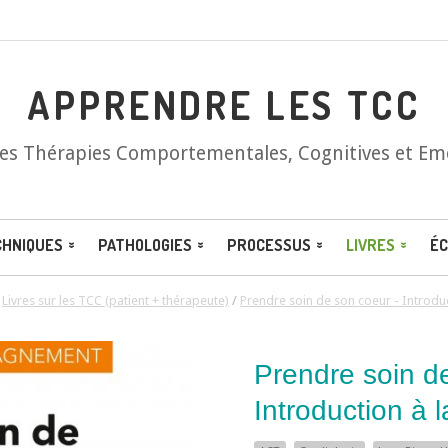
APPRENDRE LES TCC
les Thérapies Comportementales, Cognitives et Em
CHNIQUES
PATHOLOGIES
PROCESSUS
LIVRES
ÉC
/
Livres sur les TCC (patient + thérapeute)
/
Prendre soin de son coeur - Introdu
Prendre soin d
Introduction à 