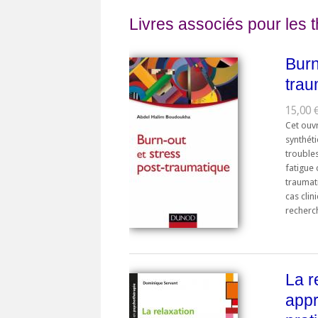
Livres associés pour les 
Burn
trau
15,00 €
Cet ouv
synthét
troubles
fatigue 
traumat
cas clin
recherc
La r
appr