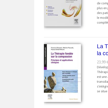
de comp
plus en
des pat
le modè
complète
La T
la c
23,99 €
Développ
Thérapi
est une 
transdi
s'intègr
se situe 