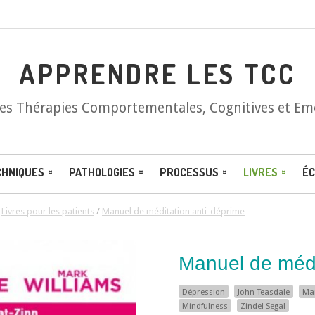
APPRENDRE LES TCC
les Thérapies Comportementales, Cognitives et Em
CHNIQUES
PATHOLOGIES
PROCESSUS
LIVRES
ÉC
/
Livres pour les patients
/
Manuel de méditation anti-déprime
Manuel de médi
Dépression
John Teasdale
Mar
Mindfulness
Zindel Segal