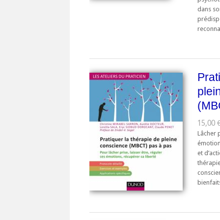
dans son
prédispo
reconnai
Prat
plei
(MB
15,00 €
Lâcher p
émotion
et d’act
thérapie
conscie
bienfait