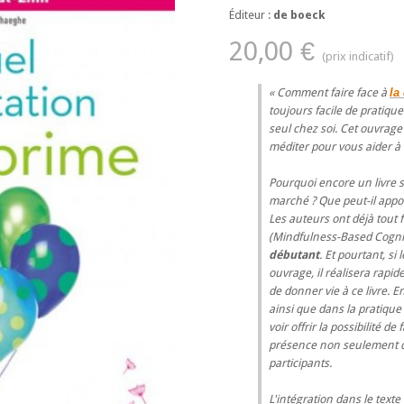
Éditeur :
de boeck
20,00 €
Comment faire face à
la
toujours facile de pratiqu
seul chez soi. Cet ouvrag
méditer pour vous aider à 
Pourquoi encore un livre s
marché ? Que peut-il appor
Les auteurs ont déjà tout 
(Mindfulness-Based Cogni
débutant
. Et pourtant, si
ouvrage, il réalisera rapi
de donner vie à ce livre. 
ainsi que dans la pratique 
voir offrir la possibilité d
présence non seulement de
participants.
L'intégration dans le text