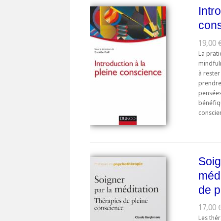
Intr
con
19,00 €
La prati
mindful
à rester
prendre
pensées,
bénéfiqu
conscien
Soig
médi
de p
17,00 €
Les thér