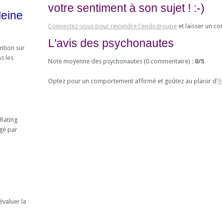
votre sentiment à son sujet ! :-)
leine
Connectez-vous pour rejoindre l'endogroupe
et laisser un c
L'avis des psychonautes
ntion sur
s les
Note moyenne des psychonautes (
0
commentaire) :
0
/
5
Optez pour un comportement affirmé et goûtez au plaisir d'
ê
 Rating
égé par
valuer la