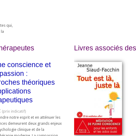
tes qui,
 la
thérapeutes
Livres associés des
ne conscience et
assion :
oches théoriques
pplications
apeutiques
€
dre notre esprit et en atténuer les
nces demeurent deux grands enjeux
ychologie clinique et de la
hérapie moderne. La compassion