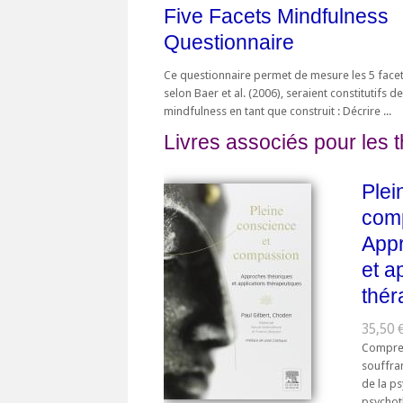
Five Facets Mindfulness
Questionnaire
Ce questionnaire permet de mesure les 5 facet
selon Baer et al. (2006), seraient constitutifs de
mindfulness en tant que construit : Décrire ...
Livres associés pour les 
Plei
comp
Appr
et a
thér
35,50 
Compren
souffra
de la ps
psychot