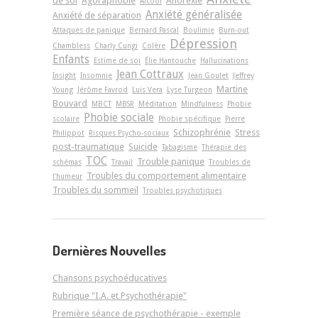
de soi
Agoraphobie
Anorexie
Alcool
Anxiété généralisée
Anxiété de séparation
Attaques de panique
Bernard Pascal
Boulimie
Burn-out
Dépression
Chambless
Charly Cungi
Colère
Enfants
Estime de soi
Élie Hantouche
Hallucinations
Jean Cottraux
Insight
Insomnie
Jean Goulet
Jeffrey
Martine
Young
Jérôme Favrod
Luis Vera
Lyse Turgeon
Bouvard
MBCT
MBSR
Méditation
Mindfulness
Phobie
Phobie sociale
scolaire
Phobie spécifique
Pierre
Schizophrénie
Stress
Philippot
Risques Psycho-sociaux
post-traumatique
Suicide
Tabagisme
Thérapie des
TOC
Trouble panique
schémas
Travail
Troubles de
Troubles du comportement alimentaire
l'humeur
Troubles du sommeil
Troubles psychotiques
Dernières Nouvelles
Chansons psychoéducatives
Rubrique "I.A. et Psychothérapie"
Première séance de psychothérapie - exemple