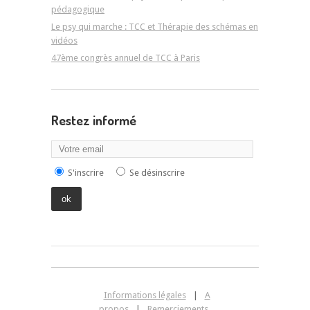
pédagogique
Le psy qui marche : TCC et Thérapie des schémas en
vidéos
47ème congrès annuel de TCC à Paris
Restez informé
S'inscrire
Se désinscrire
Informations légales
|
A
propos
|
Remerciements