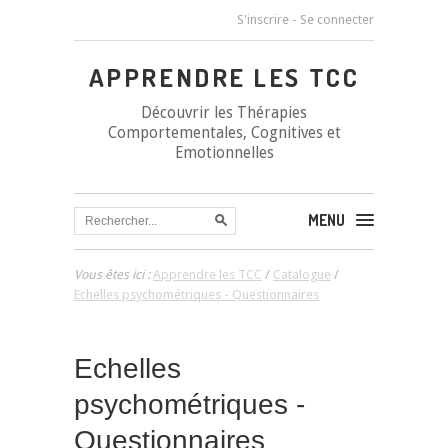
S'inscrire
-
Se connecter
APPRENDRE LES TCC
Découvrir les Thérapies
Comportementales, Cognitives et
Emotionnelles
MENU
Vous êtes ici :
Apprendre les TCC
/
Catalogue
/
Echelles psychométriques - Questionnaires
Echelles
psychométriques -
Questionnaires