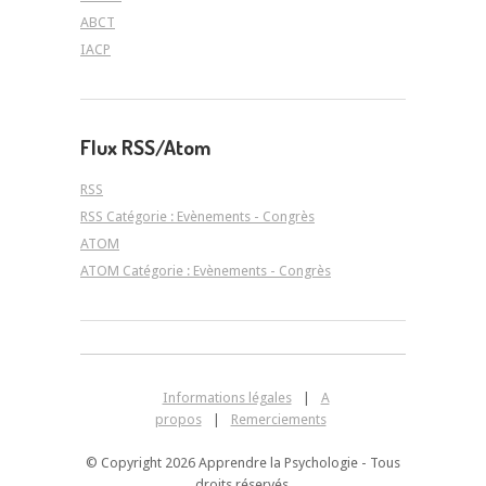
ABCT
IACP
Flux RSS/Atom
RSS
RSS Catégorie : Evènements - Congrès
ATOM
ATOM Catégorie : Evènements - Congrès
Informations légales
|
A
propos
|
Remerciements
© Copyright 2026 Apprendre la Psychologie - Tous
droits réservés.