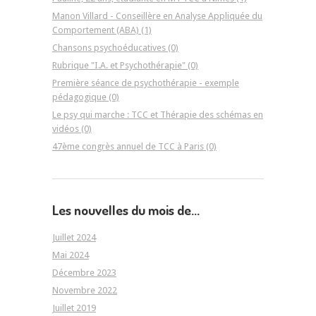
Manon Villard - Conseillère en Analyse Appliquée du
Comportement (ABA) (1)
Chansons psychoéducatives (0)
Rubrique "I.A. et Psychothérapie" (0)
Première séance de psychothérapie - exemple
pédagogique (0)
Le psy qui marche : TCC et Thérapie des schémas en
vidéos (0)
47ème congrès annuel de TCC à Paris (0)
Les nouvelles du mois de...
Juillet 2024
Mai 2024
Décembre 2023
Novembre 2022
Juillet 2019