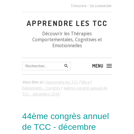
S'inscrire
-
Se connecter
APPRENDRE LES TCC
Découvrir les Thérapies
Comportementales, Cognitives et
Emotionnelles
MENU
Vous êtes ici :
Apprendre les TCC
/
Blog
/
Evènements - Congrès
/
44ème congrès annuel de
TCC - décembre 2016
44ème congrès annuel
de TCC - décembre