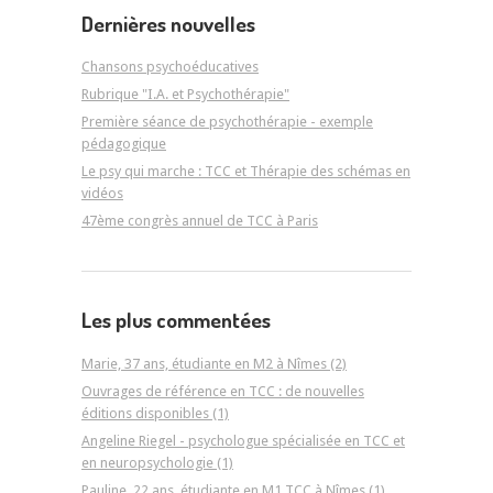
Dernières nouvelles
Chansons psychoéducatives
Rubrique "I.A. et Psychothérapie"
Première séance de psychothérapie - exemple
pédagogique
Le psy qui marche : TCC et Thérapie des schémas en
vidéos
47ème congrès annuel de TCC à Paris
Les plus commentées
Marie, 37 ans, étudiante en M2 à Nîmes (2)
Ouvrages de référence en TCC : de nouvelles
éditions disponibles (1)
Angeline Riegel - psychologue spécialisée en TCC et
en neuropsychologie (1)
Pauline, 22 ans, étudiante en M1 TCC à Nîmes (1)