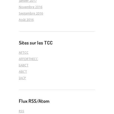
Janvier 2017
Novembre 2016
Septembre 2016
Août 2016
Sites sur les TCC
AFTCC
AFFORTHECC
EABCT
ABCT
IACP
Flux RSS/Atom
RSS