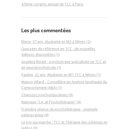
47ème congrès annuel de TCC à Paris
Les plus commentées
Marie, 37 ans, étudiante en M2 à Nîmes (2)
Ouvrages de référence en TCC : de nouvelles
éditions disponibles (1)
Angeline Riegel - psychologue spécialisée en TCC et
en neuropsychologie (1)
Pauline, 22 ans, étudiante en M1 TCC à Nîmes (1)
Manon Villard - Conseillère en Analyse Appliquée du
Comportement (ABA) (1)
Chansons psychoéducatives (0)
Rubrique "I.A. et Psychothérapie" (0)
Première séance de psychothérapie - exemple
pédagogique (0)
Le psy qui marche : TCC et Thérapie des schémas en
vidéos (0)