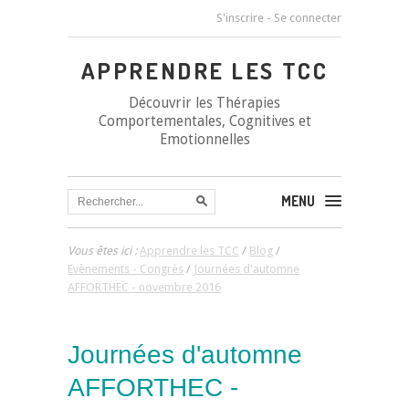
S'inscrire
-
Se connecter
APPRENDRE LES TCC
Découvrir les Thérapies
Comportementales, Cognitives et
Emotionnelles
MENU
Vous êtes ici :
Apprendre les TCC
/
Blog
/
Evènements - Congrès
/
Journées d'automne
AFFORTHEC - novembre 2016
Journées d'automne
AFFORTHEC -