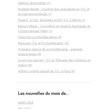
éditions disponibles (1)
Angeline Riegel - psychologue spécialisée en TCC et
en neuropsychologie (1)
Pauline, 22 ans, étudiante en M1 TCC à Nîmes (1)
Manon Villard - Conseillère en Analyse Appliquée du
Comportement (ABA) (1)
Chansons psychoéducatives (0)
Rubrique "I.A. et Psychothérapie" (0)
Première séance de psychothérapie - exemple
pédagogique (0)
Le psy qui marche : TCC et Thérapie des schémas en
vidéos (0)
47ème congrès annuel de TCC à Paris (0)
Les nouvelles du mois de...
Juillet 2024
Mai 2024