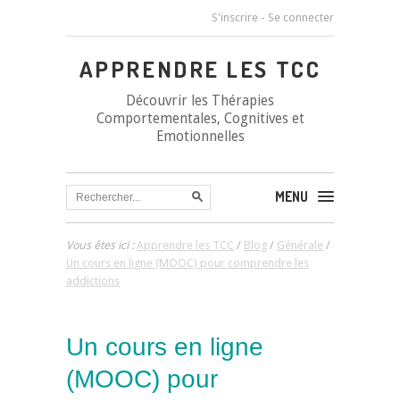
S'inscrire
-
Se connecter
APPRENDRE LES TCC
Découvrir les Thérapies
Comportementales, Cognitives et
Emotionnelles
MENU
Vous êtes ici :
Apprendre les TCC
/
Blog
/
Générale
/
Un cours en ligne (MOOC) pour comprendre les
addictions
Un cours en ligne
(MOOC) pour