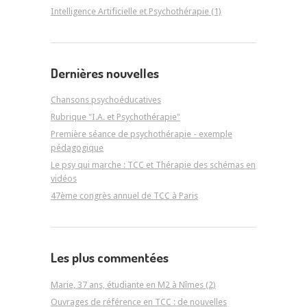
Intelligence Artificielle et Psychothérapie (1)
Dernières nouvelles
Chansons psychoéducatives
Rubrique "I.A. et Psychothérapie"
Première séance de psychothérapie - exemple
pédagogique
Le psy qui marche : TCC et Thérapie des schémas en
vidéos
47ème congrès annuel de TCC à Paris
Les plus commentées
Marie, 37 ans, étudiante en M2 à Nîmes (2)
Ouvrages de référence en TCC : de nouvelles