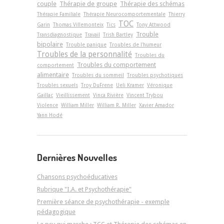
couple
Thérapie de groupe
Thérapie des schémas
Thérapie Familiale
Thérapie Neurocomportementale
Thierry
TOC
Garin
Thomas Villemonteix
Tics
Tony Attwood
Trouble
Transdiagnostique
Travail
Trish Bartley
bipolaire
Trouble panique
Troubles de l'humeur
Troubles de la personnalité
Troubles du
Troubles du comportement
comportement
alimentaire
Troubles du sommeil
Troubles psychotiques
Troubles sexuels
Troy DuFrene
Ueli Kramer
Véronique
Gaillac
Vieillissement
Vinca Rivière
Vincent Trybou
Violence
William Miller
William R. Miller
Xavier Amador
Yann Hodé
Dernières Nouvelles
Chansons psychoéducatives
Rubrique "I.A. et Psychothérapie"
Première séance de psychothérapie - exemple
pédagogique