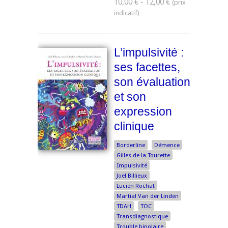
10,00 € - 12,00 €
L’impulsivité :
ses facettes,
son évaluation
et son
expression
clinique
Borderline
Démence
Gilles de la Tourette
Impulsivité
Joël Billieux
Lucien Rochat
Martial Van der Linden
TDAH
TOC
Transdiagnostique
Trouble bipolaire