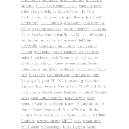
Intelligence émotionnelle
Insomnie
Isabelle Leboeuf
Isabelle Leygnac-Solignac
Isabelle Roskam
Ivy Marie
Blackburn
Jacques Lecomte
Jacques Thomas
Jana Grand
Jean Cottraux
Janet Klosko
Jean Goulet
Jean-Christophe
Seznec
Jean-Louis Monestès
Jean-Marie Boisvert
Jean-Michel
Gurret
Jean-Paul Durand
Jean-Philippe Zermati
Jeffrey Young
Jérôme
Jennifer Lee
Jeu de rôle
Jérôme Favrod
Palazzolo
Joanna Smith
Joël Billieux
Jolande van de
Griendt
Joran Farnier
Jordi Quoidbach
Josée Veillette
Judith Brisot-Dubois
Kelly Wilson
Kristin Neff
Laetizia
Dahéron
Laure Bricout
Laurence Kern
Laurent Holzer
Laurent Karila
Line Massé
Loretta Sala
Louis Chaloult
Louis
Luis
Vera
Lucia Romo
Lucie Brousseau
Lucien Rochat
Vera
M1 TCC Strasbourg
Lyse Turgeon
Madeleine
Beaudry
Magali Rebattel
Marc Le Blanc
Marc Willard
Maria
Elena Brianda
Mariann Suarez
Marianne Colombani
Marianne
Kédia
Marie Gallé-Tessonneau
Marie Haegelé
Marie
Jourdain
Marie-France Bolduc
Marie-Jo Brennstuhl
Marine
Paucsik
Marion Trousselard
Marjorie Weishaar
Marsha
Martine
Linehan
Martial Van der Linden
Martin Desseilles
Bouvard
MBCT
Matthieu Villatte
MBSR
Mehdi Liratni
Méditation
Méthodologie
Michel Lejoyeux
Michel