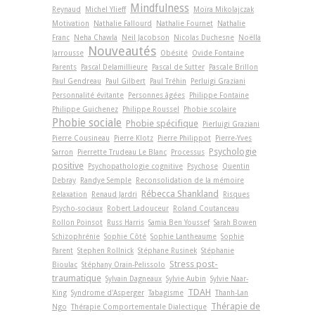
Mindfulness
Reynaud
Michel Ylieff
Moïra Mikolajczak
Motivation
Nathalie Fallourd
Nathalie Fournet
Nathalie
Franc
Neha Chawla
Neil Jacobson
Nicolas Duchesne
Noëlla
Nouveautés
Jarrousse
Obésité
Ovide Fontaine
Parents
Pascal Delamillieure
Pascal de Sutter
Pascale Brillon
Paul Gendreau
Paul Gilbert
Paul Tréhin
Perluigi Graziani
Personnalité évitante
Personnes âgées
Philippe Fontaine
Philippe Guichenez
Philippe Roussel
Phobie scolaire
Phobie sociale
Phobie spécifique
Pierluigi Graziani
Pierre Cousineau
Pierre Klotz
Pierre Philippot
Pierre-Yves
Psychologie
Sarron
Pierrette Trudeau Le Blanc
Processus
positive
Psychopathologie cognitive
Psychose
Quentin
Debray
Randye Semple
Reconsolidation de la mémoire
Rébecca Shankland
Relaxation
Renaud Jardri
Risques
Psycho-sociaux
Robert Ladouceur
Roland Coutanceau
Rollon Poinsot
Russ Harris
Samia Ben Youssef
Sarah Bowen
Schizophrénie
Sophie Côté
Sophie Lantheaume
Sophie
Parent
Stephen Rollnick
Stéphane Rusinek
Stéphanie
Stress post-
Bioulac
Stéphany Orain-Pelissolo
traumatique
Sylvain Dagneaux
Sylvie Aubin
Sylvie Naar-
TDAH
King
Syndrome d'Asperger
Tabagisme
Thanh-Lan
Thérapie de
Ngo
Thérapie Comportementale Dialectique