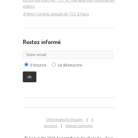
Le psy qui marche : TCC et Thérapie des schémas en
vidéos
47ème congrès annuel de TCC à Paris
Restez informé
S'inscrire
Se désinscrire
Informations légales
|
A
propos
|
Remerciements