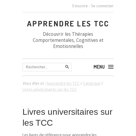
S'inscrire
-
Se connecter
APPRENDRE LES TCC
Découvrir les Thérapies
Comportementales, Cognitives et
Emotionnelles
MENU
Vous êtes ici :
Apprendre les TCC
/
Catalogue
/
Livres universitaires sur les TCC
Livres universitaires sur
les TCC
Les livres de référence pour apprendre les