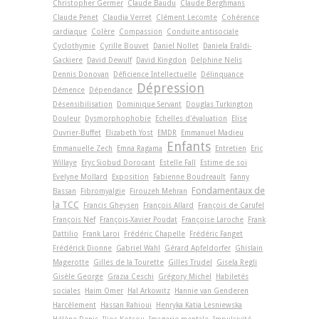
Christopher Germer
Claude Baudu
Claude Berghmans
Claude Penet
Claudia Verret
Clément Lecomte
Cohérence
cardiaque
Colère
Compassion
Conduite antisociale
Cyclothymie
Cyrille Bouvet
Daniel Nollet
Daniela Eraldi-
Gackiere
David Dewulf
David Kingdon
Delphine Nelis
Dennis Donovan
Déficience Intellectuelle
Délinquance
Dépression
Démence
Dépendance
Désensibilisation
Dominique Servant
Douglas Turkington
Douleur
Dysmorphophobie
Echelles d'évaluation
Elise
Ouvrier-Buffet
Elizabeth Yost
EMDR
Emmanuel Madieu
Enfants
Emmanuelle Zech
Emna Ragama
Entretien
Eric
Willaye
Eryc Siobud Dorocant
Estelle Fall
Estime de soi
Evelyne Mollard
Exposition
Fabienne Boudreault
Fanny
Fondamentaux de
Bassan
Fibromyalgie
Firouzeh Mehran
la TCC
Francis Gheysen
François Allard
François de Carufel
François Nef
François-Xavier Poudat
Françoise Laroche
Frank
Dattilio
Frank Laroi
Frédéric Chapelle
Frédéric Fanget
Frédérick Dionne
Gabriel Wahl
Gérard Apfeldorfer
Ghislain
Magerotte
Gilles de la Tourette
Gilles Trudel
Gisela Regli
Gisèle George
Grazia Ceschi
Grégory Michel
Habiletés
sociales
Haim Omer
Hal Arkowitz
Hannie van Genderen
Harcèlement
Hassan Rahioui
Henryka Katia Lesniewska
Hélène Denis
Ilios Kotsou
Imagerie mentale
Impulsivité