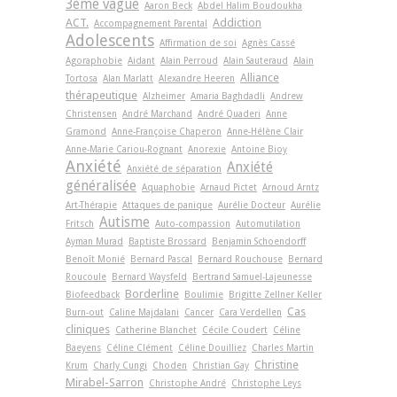
3ème vague
Aaron Beck
Abdel Halim Boudoukha
ACT.
Addiction
Accompagnement Parental
Adolescents
Affirmation de soi
Agnès Cassé
Agoraphobie
Aidant
Alain Perroud
Alain Sauteraud
Alain
Alliance
Tortosa
Alan Marlatt
Alexandre Heeren
thérapeutique
Alzheimer
Amaria Baghdadli
Andrew
Christensen
André Marchand
André Quaderi
Anne
Gramond
Anne-Françoise Chaperon
Anne-Hélène Clair
Anne-Marie Cariou-Rognant
Anorexie
Antoine Bioy
Anxiété
Anxiété
Anxiété de séparation
généralisée
Aquaphobie
Arnaud Pictet
Arnoud Arntz
Art-Thérapie
Attaques de panique
Aurélie Docteur
Aurélie
Autisme
Fritsch
Auto-compassion
Automutilation
Ayman Murad
Baptiste Brossard
Benjamin Schoendorff
Benoît Monié
Bernard Pascal
Bernard Rouchouse
Bernard
Roucoule
Bernard Waysfeld
Bertrand Samuel-Lajeunesse
Borderline
Biofeedback
Boulimie
Brigitte Zellner Keller
Cas
Burn-out
Caline Majdalani
Cancer
Cara Verdellen
cliniques
Catherine Blanchet
Cécile Coudert
Céline
Baeyens
Céline Clément
Céline Douilliez
Charles Martin
Christine
Krum
Charly Cungi
Choden
Christian Gay
Mirabel-Sarron
Christophe André
Christophe Leys