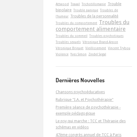
Trouble
Attwood
Travail
Trichotillomanie
bipolaire
Trouble panique
Troubles de
Troubles de la personnalité
l'humeur
Troubles du
Troubles du comportement
comportement alimentaire
Troubles du sommeil
Troubles psychotiques
Troubles sexuels
Véronique Brand-Arpon
Véronique Briquet
Vieillissement
Vincent Trybou
Violence
Yves Simon
Zindel Segal
Dernières Nouvelles
Chansons psychoéducatives
Rubrique "I.A. et Psychothérapie"
Première séance de psychothérapie -
exemple pédagogique
Le psy qui marche : TCC et Thérapie des
schémas en vidéos
47ème congrès annuel de TCC à Paris