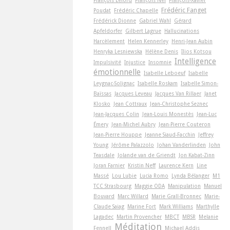
Frédéric Fanget
Poudat
Frédéric Chapelle
Frédérick Dionne
Gabriel Wahl
Gérard
Apfeldorfer
Gilbert Lagrue
Hallucinations
Harcèlement
Helen Kennerley
Henri-Jean Aubin
Henryka Lesniewska
Hélène Denis
Ilios Kotsou
Intelligence
Impulsivité
Injustice
Insomnie
émotionnelle
Isabelle Leboeuf
Isabelle
Leygnac-Solignac
Isabelle Roskam
Isabelle Simon-
Baïssas
Jacques Leveau
Jacques Van Rillaer
Janet
Klosko
Jean Cottraux
Jean-Christophe Seznec
Jean-Jacques Colin
Jean-Louis Monestès
Jean-Luc
Émery
Jean-Michel Aubry
Jean-Pierre Couteron
Jean-Pierre Houppe
Jeanne Siaud-Facchin
Jeffrey
Young
Jérôme Palazzolo
Johan Vanderlinden
John
Teasdale
Jolande van de Griendt
Jon Kabat-Zinn
Joran Farnier
Kristin Neff
Laurence Kern
Line
Massé
Lou Lubie
Lucia Romo
Lynda Bélanger
M1
TCC Strasbourg
Maggie ODA
Manipulation
Manuel
Bouvard
Marc Willard
Marie Grall-Bronnec
Marie-
Claude Saiag
Marine Fort
Mark Williams
Marthylle
Lagadec
Martin Provencher
MBCT
MBSR
Melanie
Méditation
Fennell
Michael Addis