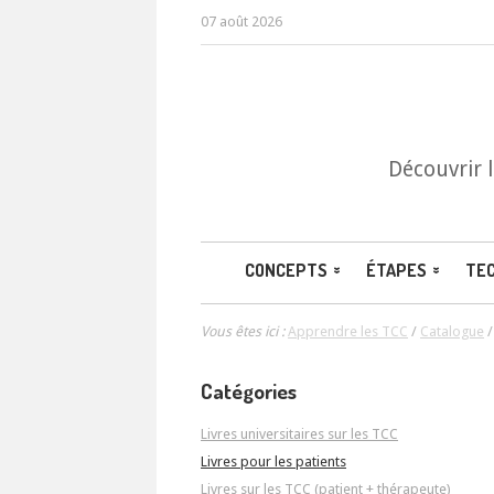
07 août 2026
Découvrir 
CONCEPTS
ÉTAPES
TE
Vous êtes ici :
Apprendre les TCC
/
Catalogue
Catégories
Livres universitaires sur les TCC
Livres pour les patients
Livres sur les TCC (patient + thérapeute)