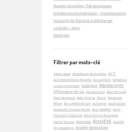
Bandes dessinées Thérapeutiques
Echelles psychométriques - Questionnaires
Supports de thérapie à télécharger
Logiciels / Apps
Matériels
Filtrer par mots-clé
ACT.
3ème vague
Abdelkader Mokeddem
Accompagnement Parental
Acouphènes
Activation
Adolescents
Addiction
comportementale
Affirmation de soi
Agoraphobie
Alain Perroud
Alain Sauteraud
Alain Tortosa
Alcool
Alexandra
Meert
Alix Lefief-Delcourt
Alzheimer
Anaël Assier
Annabelle Godeau-Pernet
Anne MARREZ
Anne-
Françoise Chaperon
Anne-Victoire Rousselet
Anxiété
Anorexie
Annick Vincent
Anxiété
Anxiété généralisée
de séparation