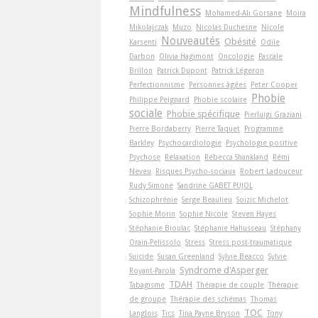
Mindfulness
Mohamed-Ali Gorsane
Moïra
Mikolajczak
Muzo
Nicolas Duchesne
Nicole
Nouveautés
Obésité
Karsenti
Odile
Darbon
Olivia Hagimont
Oncologie
Pascale
Brillon
Patrick Dupont
Patrick Légeron
Perfectionnisme
Personnes âgées
Peter Cooper
Phobie
Philippe Peignard
Phobie scolaire
sociale
Phobie spécifique
Pierluigi Graziani
Pierre Bordaberry
Pierre Taquet
Programme
Barkley
Psychocardiologie
Psychologie positive
Psychose
Relaxation
Rébecca Shankland
Rémi
Neveu
Risques Psycho-sociaux
Robert Ladouceur
Rudy Simone
Sandrine GABET PUJOL
Schizophrénie
Serge Beaulieu
Soizic Michelot
Sophie Morin
Sophie Nicole
Steven Hayes
Stéphanie Bioulac
Stéphanie Hahusseau
Stéphany
Orain-Pelissolo
Stress
Stress post-traumatique
Suicide
Susan Greenland
Sylvie Beacco
Sylvie
Syndrome d'Asperger
Royant-Parola
TDAH
Tabagisme
Thérapie de couple
Thérapie
de groupe
Thérapie des schémas
Thomas
TOC
Langlois
Tics
Tina Payne Bryson
Tony