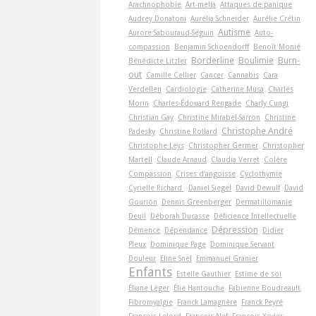
Arachnophobie
Art-­mella
Attaques de panique
Audrey Donatoni
Aurélia Schneider
Aurélie Crétin
Autisme
Aurore Sabouraud-Séguin
Auto-
compassion
Benjamin Schoendorff
Benoît Monié
Borderline
Boulimie
Burn-
Bénédicte Litzler
out
Camille Cellier
Cancer
Cannabis
Cara
Verdellen
Cardiologie
Catherine Musa
Charles
Morin
Charles-Édouard Rengade
Charly Cungi
Christian Gay
Christine Mirabel-Sarron
Christine
Christophe André
Padesky
Christine Rollard
Christophe Leys
Christopher Germer
Christopher
Martell
Claude Arnaud
Claudia Verret
Colère
Compassion
Crises d'angoisse
Cyclothymie
Cyrielle Richard
Daniel Siegel
David Dewulf
David
Gourion
Dennis Greenberger
Dermatillomanie
Deuil
Déborah Ducasse
Déficience Intellectuelle
Dépression
Démence
Dépendance
Didier
Pleux
Dominique Page
Dominique Servant
Douleur
Eline Snel
Emmanuel Granier
Enfants
Estelle Gauthier
Estime de soi
Éliane Léger
Élie Hantouche
Fabienne Boudreault
Fibromyalgie
Franck Lamagnère
Franck Peyré
François Lelord
François Nef
François-Xavier