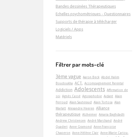
Bandes dessinées Thérapeutiques
Echelles psychométriques - Questionnaires
Supports de thérapie à télécharger
Logiciels / Apps
Matériels
Filtrer par mots-clé
3ème vague
Aaron Beck
Abdel Halim
ACT.
Boudoukha
Accompagnement Parental
Adolescents
Addiction
Affirmation de
soi
Agnès Cassé
Agoraphobie
Aidant
Alain
Perroud
Alain Sauteraud
Alain Tortosa
Alan
Alliance
Marlatt
Alexandre Heeren
thérapeutique
Alzheimer
Amaria Baghdadli
Andrew Christensen
André Marchand
André
Quaderi
Anne Gramond
Anne-Françoise
Chaperon
Anne-Hélène Clair
Anne-Marie Cariou-