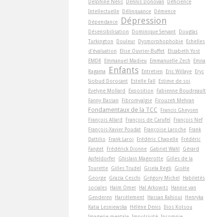
Delphine Nelis
Dennis Donovan
Déficience
Intellectuelle
Délinquance
Démence
Dépression
Dépendance
Désensibilisation
Dominique Servant
Douglas
Turkington
Douleur
Dysmorphophobie
Echelles
d'évaluation
Elise Ouvrier-Buffet
Elizabeth Yost
EMDR
Emmanuel Madieu
Emmanuelle Zech
Emna
Enfants
Ragama
Entretien
Eric Willaye
Eryc
Siobud Dorocant
Estelle Fall
Estime de soi
Evelyne Mollard
Exposition
Fabienne Boudreault
Fanny Bassan
Fibromyalgie
Firouzeh Mehran
Fondamentaux de la TCC
Francis Gheysen
François Allard
François de Carufel
François Nef
François-Xavier Poudat
Françoise Laroche
Frank
Dattilio
Frank Laroi
Frédéric Chapelle
Frédéric
Fanget
Frédérick Dionne
Gabriel Wahl
Gérard
Apfeldorfer
Ghislain Magerotte
Gilles de la
Tourette
Gilles Trudel
Gisela Regli
Gisèle
George
Grazia Ceschi
Grégory Michel
Habiletés
sociales
Haim Omer
Hal Arkowitz
Hannie van
Genderen
Harcèlement
Hassan Rahioui
Henryka
Katia Lesniewska
Hélène Denis
Ilios Kotsou
Imagerie mentale
Impulsivité
Insomnie