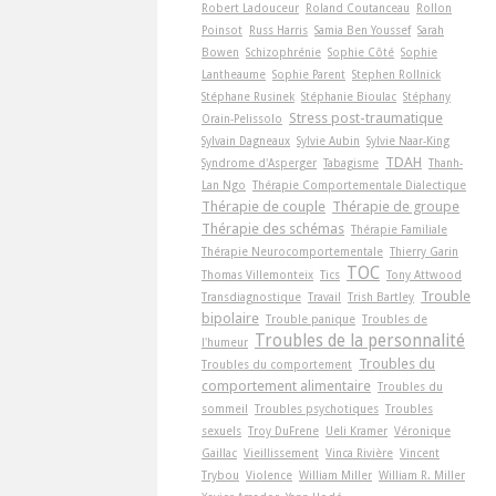
Robert Ladouceur
Roland Coutanceau
Rollon
Poinsot
Russ Harris
Samia Ben Youssef
Sarah
Bowen
Schizophrénie
Sophie Côté
Sophie
Lantheaume
Sophie Parent
Stephen Rollnick
Stéphane Rusinek
Stéphanie Bioulac
Stéphany
Stress post-traumatique
Orain-Pelissolo
Sylvain Dagneaux
Sylvie Aubin
Sylvie Naar-King
TDAH
Syndrome d'Asperger
Tabagisme
Thanh-
Lan Ngo
Thérapie Comportementale Dialectique
Thérapie de couple
Thérapie de groupe
Thérapie des schémas
Thérapie Familiale
Thérapie Neurocomportementale
Thierry Garin
TOC
Thomas Villemonteix
Tics
Tony Attwood
Trouble
Transdiagnostique
Travail
Trish Bartley
bipolaire
Trouble panique
Troubles de
Troubles de la personnalité
l'humeur
Troubles du
Troubles du comportement
comportement alimentaire
Troubles du
sommeil
Troubles psychotiques
Troubles
sexuels
Troy DuFrene
Ueli Kramer
Véronique
Gaillac
Vieillissement
Vinca Rivière
Vincent
Trybou
Violence
William Miller
William R. Miller