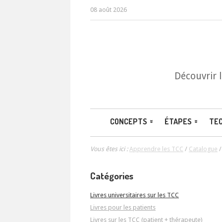
08 août 2026
Découvrir 
CONCEPTS
ÉTAPES
TE
Vous êtes ici :
Apprendre les TCC
/
Catalogue
Catégories
Livres universitaires sur les TCC
Livres pour les patients
Livres sur les TCC (patient + thérapeute)