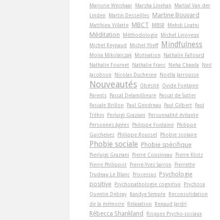
Marjorie Weishaar
Marsha Linehan
Martial Van der
Martine Bouvard
Linden
Martin Desseilles
MBCT
Matthieu Villatte
MBSR
Mehdi Liratni
Méditation
Méthodologie
Michel Lejoyeux
Mindfulness
Michel Reynaud
Michel Ylieff
Moïra Mikolajczak
Motivation
Nathalie Fallourd
Nathalie Fournet
Nathalie Franc
Neha Chawla
Neil
Jacobson
Nicolas Duchesne
Noëlla Jarrousse
Nouveautés
Obésité
Ovide Fontaine
Parents
Pascal Delamillieure
Pascal de Sutter
Pascale Brillon
Paul Gendreau
Paul Gilbert
Paul
Tréhin
Perluigi Graziani
Personnalité évitante
Personnes âgées
Philippe Fontaine
Philippe
Guichenez
Philippe Roussel
Phobie scolaire
Phobie sociale
Phobie spécifique
Pierluigi Graziani
Pierre Cousineau
Pierre Klotz
Pierre Philippot
Pierre-Yves Sarron
Pierrette
Psychologie
Trudeau Le Blanc
Processus
positive
Psychopathologie cognitive
Psychose
Quentin Debray
Randye Semple
Reconsolidation
de la mémoire
Relaxation
Renaud Jardri
Rébecca Shankland
Risques Psycho-sociaux