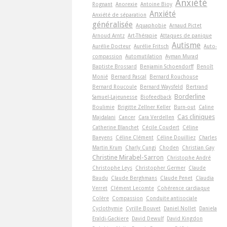
Anxiété
Rognant
Anorexie
Antoine Bioy
Anxiété
Anxiété de séparation
généralisée
Aquaphobie
Arnaud Pictet
Arnoud Arntz
Art-Thérapie
Attaques de panique
Autisme
Aurélie Docteur
Aurélie Fritsch
Auto-
compassion
Automutilation
Ayman Murad
Baptiste Brossard
Benjamin Schoendorff
Benoît
Monié
Bernard Pascal
Bernard Rouchouse
Bernard Roucoule
Bernard Waysfeld
Bertrand
Borderline
Samuel-Lajeunesse
Biofeedback
Boulimie
Brigitte Zellner Keller
Burn-out
Caline
Cas cliniques
Majdalani
Cancer
Cara Verdellen
Catherine Blanchet
Cécile Coudert
Céline
Baeyens
Céline Clément
Céline Douilliez
Charles
Martin Krum
Charly Cungi
Choden
Christian Gay
Christine Mirabel-Sarron
Christophe André
Christophe Leys
Christopher Germer
Claude
Baudu
Claude Berghmans
Claude Penet
Claudia
Verret
Clément Lecomte
Cohérence cardiaque
Colère
Compassion
Conduite antisociale
Cyclothymie
Cyrille Bouvet
Daniel Nollet
Daniela
Eraldi-Gackiere
David Dewulf
David Kingdon