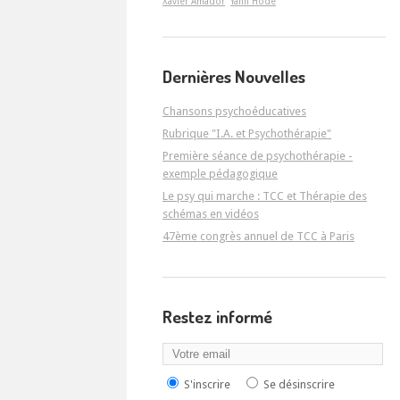
Xavier Amador
Yann Hodé
Dernières Nouvelles
Chansons psychoéducatives
Rubrique "I.A. et Psychothérapie"
Première séance de psychothérapie -
exemple pédagogique
Le psy qui marche : TCC et Thérapie des
schémas en vidéos
47ème congrès annuel de TCC à Paris
Restez informé
S'inscrire
Se désinscrire