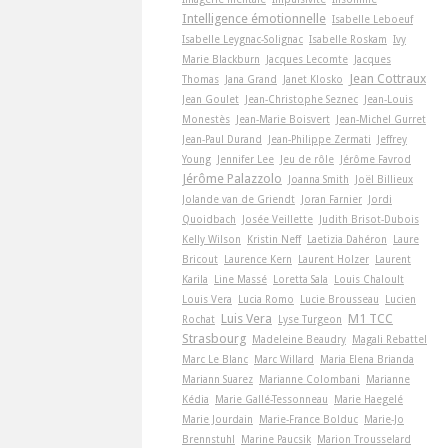
Intelligence émotionnelle
Isabelle Leboeuf
Isabelle Leygnac-Solignac
Isabelle Roskam
Ivy
Marie Blackburn
Jacques Lecomte
Jacques
Jean Cottraux
Thomas
Jana Grand
Janet Klosko
Jean Goulet
Jean-Christophe Seznec
Jean-Louis
Monestès
Jean-Marie Boisvert
Jean-Michel Gurret
Jean-Paul Durand
Jean-Philippe Zermati
Jeffrey
Young
Jennifer Lee
Jeu de rôle
Jérôme Favrod
Jérôme Palazzolo
Joanna Smith
Joël Billieux
Jolande van de Griendt
Joran Farnier
Jordi
Quoidbach
Josée Veillette
Judith Brisot-Dubois
Kelly Wilson
Kristin Neff
Laetizia Dahéron
Laure
Bricout
Laurence Kern
Laurent Holzer
Laurent
Karila
Line Massé
Loretta Sala
Louis Chaloult
Louis Vera
Lucia Romo
Lucie Brousseau
Lucien
Luis Vera
M1 TCC
Rochat
Lyse Turgeon
Strasbourg
Madeleine Beaudry
Magali Rebattel
Marc Le Blanc
Marc Willard
Maria Elena Brianda
Mariann Suarez
Marianne Colombani
Marianne
Kédia
Marie Gallé-Tessonneau
Marie Haegelé
Marie Jourdain
Marie-France Bolduc
Marie-Jo
Brennstuhl
Marine Paucsik
Marion Trousselard