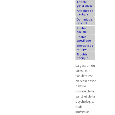
Anxiété
généralisée
Attaques de
panique
Dominique
Servant
Phobie
sociale
Phobie
spécifique
Thérapie de
groupe
Trouble
panique
La gestion du
stress et de
l'anxiété est
en plein essor
dans le
monde de la
santé et de la
psychologie,
mais
intéresse