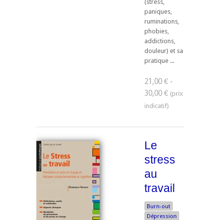
(stress,
paniques,
ruminations,
phobies,
addictions,
douleur) et sa
pratique ...
21,00 € -
30,00 €
Le
stress
au
travail
Burn-out
Dépression