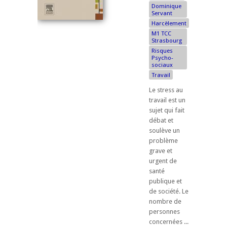
Dominique
Servant
Harcèlement
M1 TCC
Strasbourg
Risques
Psycho-
sociaux
Travail
Le stress au
travail est un
sujet qui fait
débat et
soulève un
problème
grave et
urgent de
santé
publique et
de société. Le
nombre de
personnes
concernées ...