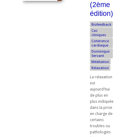
(2ème
édition)
Biofeedback
Cas
cliniques
Cohérence
cardiaque
Dominique
Servant
Méditation
Relaxation
La relaxation
est
aujourd'hui
de plus en
plus indiquée
dans la prise
en charge de
certains
troubles ou
pathologies