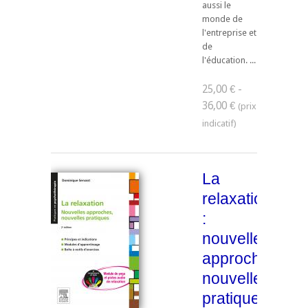
aussi le
monde de
l'entreprise et
de
l'éducation. ...
25,00 € -
36,00 €
La
relaxation
:
nouvelles
approches,
nouvelles
pratiques