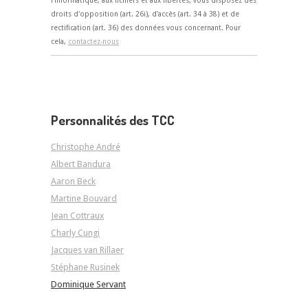
l'informatique, aux fichiers et aux libertés, vous disposez des
droits d'opposition (art. 26i), d'accès (art. 34 à 38) et de
rectification (art. 36) des données vous concernant. Pour
cela,
contactez-nous
Personnalités des TCC
Christophe André
Albert Bandura
Aaron Beck
Martine Bouvard
Jean Cottraux
Charly Cungi
Jacques van Rillaer
Stéphane Rusinek
Dominique Servant