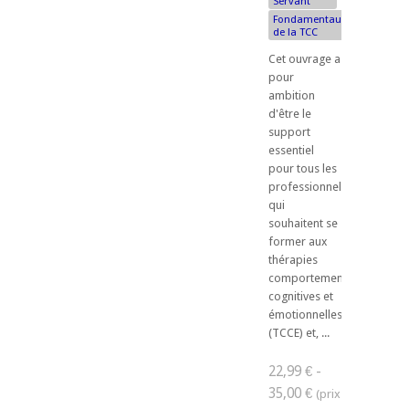
Servant
Fondamentaux
de la TCC
Cet ouvrage a
pour
ambition
d'être le
support
essentiel
pour tous les
professionnels
qui
souhaitent se
former aux
thérapies
comportementales,
cognitives et
émotionnelles
(TCCE) et, ...
22,99 € -
35,00 €