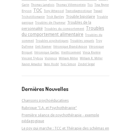
Garin
Thomas Langlois
Thomas Villemonteix
Tics
Tina Payne
TOC
Bryson
Tony Attwood
Transdiagnostique
Travail
Trouble bipolaire
Trichotillomanie
Trish Bartley
Trouble
Troubles de la
panique
Troubles de l'humeur
Troubles
personnalité
Troubles du comportement
du comportement alimentaire
Troubles du
sommeil
Troubles psychotiques
Troubles sexuels
Troy
DuFrene
Ueli Kramer
Véronique Brand-Arpon
Véronique
Briquet
Véronique Gaillac
Vieillissement
Vinca Rivière
Vincent Trybou
Violence
William Miller
William R. Miller
Xavier Amador
Yann Hodé
Yves Simon
Zindel Segal
Dernières Nouvelles
Chansons psychoéducatives
Rubrique "I.A. et Psychothérapie"
Première séance de psychothérapie - exemple
pédagogique
Le psy qui marche : TCC et Thérapie des schémas en