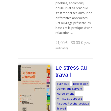
phobies, addictions,
douleur) et sa pratique
s'est modélisée autour de
différentes approches.
Cet ouvrage présente les
bases et la pratique d'une
relaxation ...
21,00 € - 30,00 €
Le stress au
travail
Burn-out
Dépression
Dominique Servant
Harcèlement
M1 TCC Strasbourg
Risques Psycho-sociaux
Travail