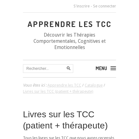
S'inscrire
-
Se connecter
APPRENDRE LES TCC
Découvrir les Thérapies
Comportementales, Cognitives et
Emotionnelles
MENU
Vous êtes ici :
Apprendre les TCC
/
Catalogue
/
Livres sur les TCC (patient + thérapeute)
Livres sur les TCC
(patient + thérapeute)
Tous les livres sur les TCC que nous avons recensés,