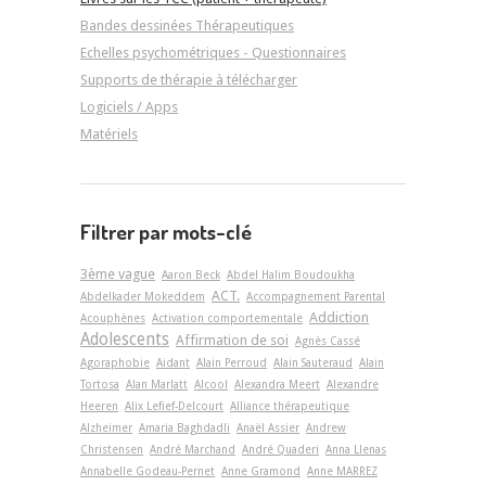
Bandes dessinées Thérapeutiques
Echelles psychométriques - Questionnaires
Supports de thérapie à télécharger
Logiciels / Apps
Matériels
Filtrer par mots-clé
3ème vague
Aaron Beck
Abdel Halim Boudoukha
ACT.
Abdelkader Mokeddem
Accompagnement Parental
Addiction
Acouphènes
Activation comportementale
Adolescents
Affirmation de soi
Agnès Cassé
Agoraphobie
Aidant
Alain Perroud
Alain Sauteraud
Alain
Tortosa
Alan Marlatt
Alcool
Alexandra Meert
Alexandre
Heeren
Alix Lefief-Delcourt
Alliance thérapeutique
Alzheimer
Amaria Baghdadli
Anaël Assier
Andrew
Christensen
André Marchand
André Quaderi
Anna Llenas
Annabelle Godeau-Pernet
Anne Gramond
Anne MARREZ