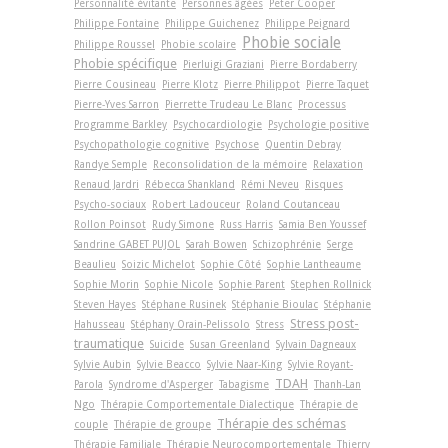
Personnalité évitante
Personnes âgées
Peter Cooper
Philippe Fontaine
Philippe Guichenez
Philippe Peignard
Phobie sociale
Philippe Roussel
Phobie scolaire
Phobie spécifique
Pierluigi Graziani
Pierre Bordaberry
Pierre Cousineau
Pierre Klotz
Pierre Philippot
Pierre Taquet
Pierre-Yves Sarron
Pierrette Trudeau Le Blanc
Processus
Programme Barkley
Psychocardiologie
Psychologie positive
Psychopathologie cognitive
Psychose
Quentin Debray
Randye Semple
Reconsolidation de la mémoire
Relaxation
Renaud Jardri
Rébecca Shankland
Rémi Neveu
Risques
Psycho-sociaux
Robert Ladouceur
Roland Coutanceau
Rollon Poinsot
Rudy Simone
Russ Harris
Samia Ben Youssef
Sandrine GABET PUJOL
Sarah Bowen
Schizophrénie
Serge
Beaulieu
Soizic Michelot
Sophie Côté
Sophie Lantheaume
Sophie Morin
Sophie Nicole
Sophie Parent
Stephen Rollnick
Steven Hayes
Stéphane Rusinek
Stéphanie Bioulac
Stéphanie
Stress post-
Hahusseau
Stéphany Orain-Pelissolo
Stress
traumatique
Suicide
Susan Greenland
Sylvain Dagneaux
Sylvie Aubin
Sylvie Beacco
Sylvie Naar-King
Sylvie Royant-
TDAH
Parola
Syndrome d'Asperger
Tabagisme
Thanh-Lan
Ngo
Thérapie Comportementale Dialectique
Thérapie de
Thérapie des schémas
couple
Thérapie de groupe
Thérapie Familiale
Thérapie Neurocomportementale
Thierry