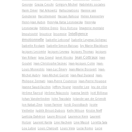
George
Grazia Ceschi
Grégory Michel
Habiletés sociales
Haim Omer
Hal Arkowitz
Hallucinations
Hannie van
Genderen
Harcèlement
Hassan Rahioui
Helen Kennerley
Henri-Jean Aubin
Henryka Katia Lesniewska
Henryka
Lesniewska
Hélène Denis
Ilios Kotsou
Imagerie mentale
Intelligence
Impulsivité
Injustice
Insomnie
émotionnelle
Isabelle Leboeuf
Isabelle Leygnac-Solignac
Isabelle Roskam
Isabelle Simon-Baïssas
Ivy Marie Blackburn
Jacques Lecomte
Jacques Leveau
Jacques Thomas
Jacques
Jean Cottraux
Van Rillaer
Jana Grand
Janet Klosko
Jean
Goulet
Jean-Christophe Seznec
Jean-Jacques Colin
Jean-
Louis Monestès
Jean-Luc Émery
Jean-Marie Boisvert
Jean-
Michel Aubry
Jean-Michel Gurret
Jean-Paul Durand
Jean-
Philippe Zermati
Jean-Pierre Couteron
Jean-Pierre Houppe
Jeanne Siaud-Facchin
Jeffrey Young
Jennifer Lee
Jeu de rôle
Jérôme Favrod
Jérôme Palazzolo
Joanna Smith
Joël Billieux
Johan Vanderlinden
John Teasdale
Jolande van de Griendt
Jon Kabat-Zinn
Joran Farnier
Jordi Quoidbach
Josée
Veillette
Judith Brisot-Dubois
Kelly Wilson
Kristin Neff
Laetizia Dahéron
Laure Bricout
Laurence Kern
Laurent
Holzer
Laurent Karila
Line Hachem
Line Massé
Loretta Sala
Lou Lubie
Louis Chaloult
Louis Vera
Lucia Romo
Lucie