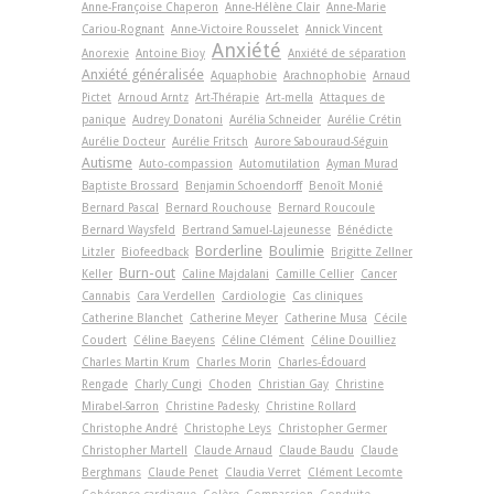
Anne-Françoise Chaperon
Anne-Hélène Clair
Anne-Marie
Cariou-Rognant
Anne-Victoire Rousselet
Annick Vincent
Anxiété
Anorexie
Antoine Bioy
Anxiété de séparation
Anxiété généralisée
Aquaphobie
Arachnophobie
Arnaud
Pictet
Arnoud Arntz
Art-Thérapie
Art-­mella
Attaques de
panique
Audrey Donatoni
Aurélia Schneider
Aurélie Crétin
Aurélie Docteur
Aurélie Fritsch
Aurore Sabouraud-Séguin
Autisme
Auto-compassion
Automutilation
Ayman Murad
Baptiste Brossard
Benjamin Schoendorff
Benoît Monié
Bernard Pascal
Bernard Rouchouse
Bernard Roucoule
Bernard Waysfeld
Bertrand Samuel-Lajeunesse
Bénédicte
Borderline
Boulimie
Litzler
Biofeedback
Brigitte Zellner
Burn-out
Keller
Caline Majdalani
Camille Cellier
Cancer
Cannabis
Cara Verdellen
Cardiologie
Cas cliniques
Catherine Blanchet
Catherine Meyer
Catherine Musa
Cécile
Coudert
Céline Baeyens
Céline Clément
Céline Douilliez
Charles Martin Krum
Charles Morin
Charles-Édouard
Rengade
Charly Cungi
Choden
Christian Gay
Christine
Mirabel-Sarron
Christine Padesky
Christine Rollard
Christophe André
Christophe Leys
Christopher Germer
Christopher Martell
Claude Arnaud
Claude Baudu
Claude
Berghmans
Claude Penet
Claudia Verret
Clément Lecomte