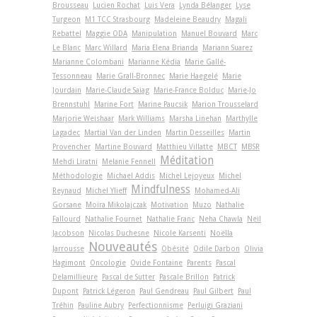
Brousseau
Lucien Rochat
Luis Vera
Lynda Bélanger
Lyse
Turgeon
M1 TCC Strasbourg
Madeleine Beaudry
Magali
Rebattel
Maggie ODA
Manipulation
Manuel Bouvard
Marc
Le Blanc
Marc Willard
Maria Elena Brianda
Mariann Suarez
Marianne Colombani
Marianne Kédia
Marie Gallé-
Tessonneau
Marie Grall-Bronnec
Marie Haegelé
Marie
Jourdain
Marie-Claude Saiag
Marie-France Bolduc
Marie-Jo
Brennstuhl
Marine Fort
Marine Paucsik
Marion Trousselard
Marjorie Weishaar
Mark Williams
Marsha Linehan
Marthylle
Lagadec
Martial Van der Linden
Martin Desseilles
Martin
Provencher
Martine Bouvard
Matthieu Villatte
MBCT
MBSR
Méditation
Mehdi Liratni
Melanie Fennell
Méthodologie
Michael Addis
Michel Lejoyeux
Michel
Mindfulness
Reynaud
Michel Ylieff
Mohamed-Ali
Gorsane
Moïra Mikolajczak
Motivation
Muzo
Nathalie
Fallourd
Nathalie Fournet
Nathalie Franc
Neha Chawla
Neil
Jacobson
Nicolas Duchesne
Nicole Karsenti
Noëlla
Nouveautés
Jarrousse
Obésité
Odile Darbon
Olivia
Hagimont
Oncologie
Ovide Fontaine
Parents
Pascal
Delamillieure
Pascal de Sutter
Pascale Brillon
Patrick
Dupont
Patrick Légeron
Paul Gendreau
Paul Gilbert
Paul
Tréhin
Pauline Aubry
Perfectionnisme
Perluigi Graziani