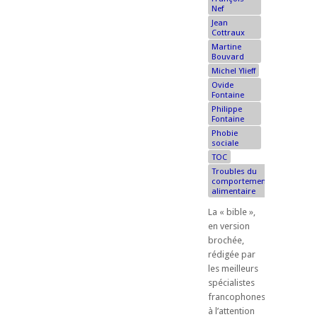
Nef
Jean
Cottraux
Martine
Bouvard
Michel Ylieff
Ovide
Fontaine
Philippe
Fontaine
Phobie
sociale
TOC
Troubles du
comportement
alimentaire
La « bible »,
en version
brochée,
rédigée par
les meilleurs
spécialistes
francophones
à l’attention