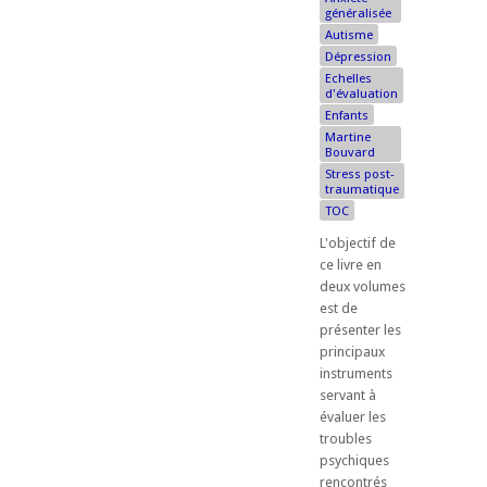
généralisée
Autisme
Dépression
Echelles
d'évaluation
Enfants
Martine
Bouvard
Stress post-
traumatique
TOC
L'objectif de
ce livre en
deux volumes
est de
présenter les
principaux
instruments
servant à
évaluer les
troubles
psychiques
rencontrés