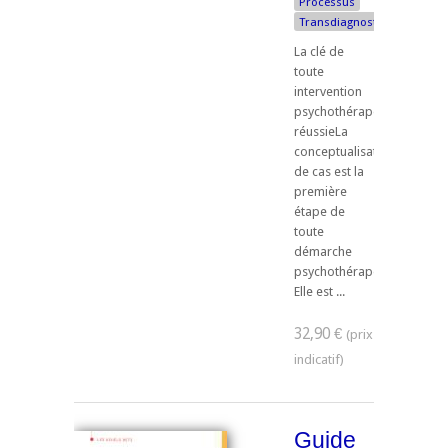
Processus
Transdiagnostique
La clé de
toute
intervention
psychothérapeutique
réussieLa
conceptualisation
de cas est la
première
étape de
toute
démarche
psychothérapeutique.
Elle est ...
32,90 €
Guide