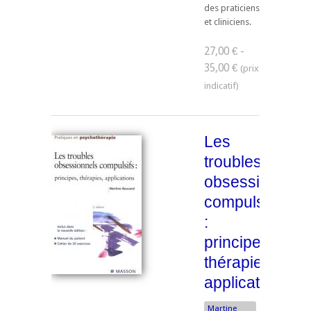
des praticiens
et cliniciens.
27,00 € -
35,00 €
Les
troubles
obsessionnels
compulsifs
:
principes,
thérapies,
applications
Martine