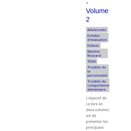
-
Volume
2
Adolescents
Echelles
d'évaluation
Enfants
Martine
Bouvard
TDAH
Troubles de
la
personnalité
Troubles du
comportement
alimentaire
L'objectif de
ce livre en
deux volumes
est de
présenter les
principaux