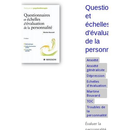
Questionnaire
et
échelles
d'évaluation
de la
personnalité
Anxiété
Anxiété
généralisée
Dépression
Echelles
d'évaluation
Martine
Bouvard
TOC
Troubles de
la
personnalité
Évaluer la
personnalité