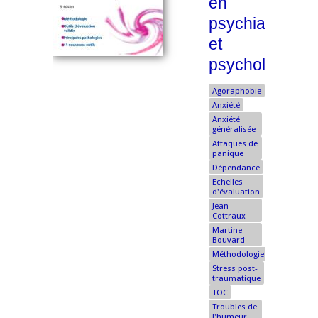
en
psychiatrie
et
psychologie
Agoraphobie
Anxiété
Anxiété
généralisée
Attaques de
panique
Dépendance
Echelles
d'évaluation
Jean
Cottraux
Martine
Bouvard
Méthodologie
Stress post-
traumatique
TOC
Troubles de
l'humeur