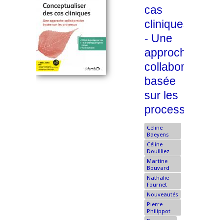
cas
cliniques
- Une
approche
collaborative
basée
sur les
processus
Céline
Baeyens
Céline
Douilliez
Martine
Bouvard
Nathalie
Fournet
Nouveautés
Pierre
Philippot