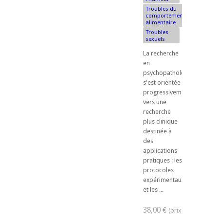
Troubles du
comportement
alimentaire
Troubles
sexuels
La recherche
en
psychopathologie
s'est orientée
progressivement
vers une
recherche
plus clinique
destinée à
des
applications
pratiques : les
protocoles
expérimentaux
et les ...
38,00 €