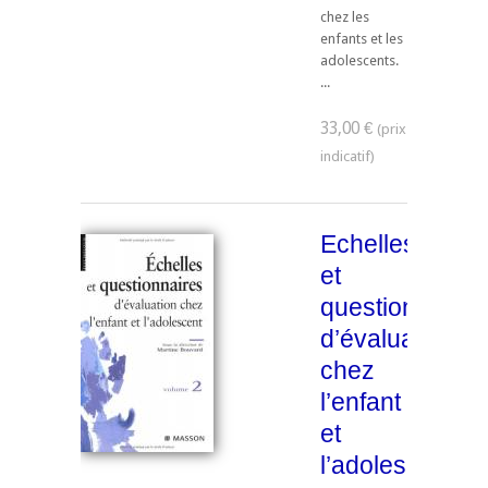
chez les
enfants et les
adolescents.
...
33,00 €
Echelles
et
questionnaires
d’évaluation
chez
l’enfant
et
l’adolescent