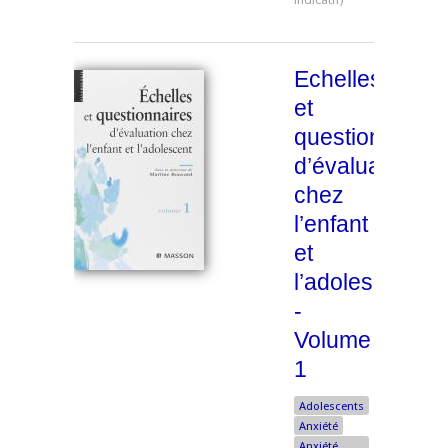
Echelles
et
questionnaires
d’évaluation
chez
l’enfant
et
l’adolescent
-
Volume
1
Adolescents
Anxiété
Anxiété