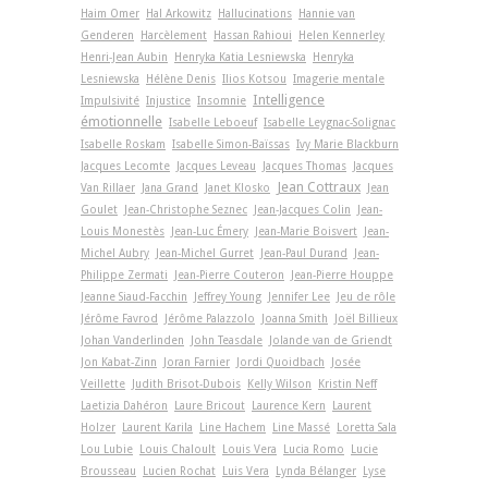
Haim Omer
Hal Arkowitz
Hallucinations
Hannie van
Genderen
Harcèlement
Hassan Rahioui
Helen Kennerley
Henri-Jean Aubin
Henryka Katia Lesniewska
Henryka
Lesniewska
Hélène Denis
Ilios Kotsou
Imagerie mentale
Intelligence
Impulsivité
Injustice
Insomnie
émotionnelle
Isabelle Leboeuf
Isabelle Leygnac-Solignac
Isabelle Roskam
Isabelle Simon-Baïssas
Ivy Marie Blackburn
Jacques Lecomte
Jacques Leveau
Jacques Thomas
Jacques
Jean Cottraux
Van Rillaer
Jana Grand
Janet Klosko
Jean
Goulet
Jean-Christophe Seznec
Jean-Jacques Colin
Jean-
Louis Monestès
Jean-Luc Émery
Jean-Marie Boisvert
Jean-
Michel Aubry
Jean-Michel Gurret
Jean-Paul Durand
Jean-
Philippe Zermati
Jean-Pierre Couteron
Jean-Pierre Houppe
Jeanne Siaud-Facchin
Jeffrey Young
Jennifer Lee
Jeu de rôle
Jérôme Favrod
Jérôme Palazzolo
Joanna Smith
Joël Billieux
Johan Vanderlinden
John Teasdale
Jolande van de Griendt
Jon Kabat-Zinn
Joran Farnier
Jordi Quoidbach
Josée
Veillette
Judith Brisot-Dubois
Kelly Wilson
Kristin Neff
Laetizia Dahéron
Laure Bricout
Laurence Kern
Laurent
Holzer
Laurent Karila
Line Hachem
Line Massé
Loretta Sala
Lou Lubie
Louis Chaloult
Louis Vera
Lucia Romo
Lucie
Brousseau
Lucien Rochat
Luis Vera
Lynda Bélanger
Lyse