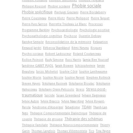
Philippe Fontaine
Philippe Guichenez
Philippe Peignard
Phobie sociale
Philippe Roussel
Phobie scolaire
Phobie spécifique
Pierluigi Graziani
Pierre Bordaberry
Pierre Cousineau
Pierre Klotz
Pierre Philippot
Pierre Taquet
Pierre-Yves Sarron
Pierrette Trudeau Le Blanc
Processus
Programme Barkley
Psychocardiologie
Psychologie positive
Psychopathologie cognitive
Psychose
Quentin Debray
Randye Semple
Reconsolidation de la mémoire
Relaxation
Renaud Jardri
Rébecca Shankland
Rémi Neveu
Risques
Psycho-sociaux
Robert Ladouceur
Roland Coutanceau
Rollon Poinsot
Rudy Simone
Russ Harris
Samia Ben Youssef
Sandrine GABET PUJOL
Sarah Bowen
Schizophrénie
Serge
Beaulieu
Soizic Michelot
Sophie Côté
Sophie Lantheaume
Sophie Morin
Sophie Nicole
Sophie Parent
Stephen Rollnick
Steven Hayes
Stéphane Rusinek
Stéphanie Bioulac
Stéphanie
Stress post-
Hahusseau
Stéphany Orain-Pelissolo
Stress
traumatique
Suicide
Susan Greenland
Sylvain Dagneaux
Sylvie Aubin
Sylvie Beacco
Sylvie Naar-King
Sylvie Royant-
TDAH
Parola
Syndrome d'Asperger
Tabagisme
Thanh-Lan
Ngo
Thérapie Comportementale Dialectique
Thérapie de
Thérapie des schémas
couple
Thérapie de groupe
Thérapie Familiale
Thérapie Neurocomportementale
Thierry
Garin
Thomas Langlois
Thomas Villemonteix
Tics
Tina Payne