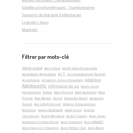
Bandes dessinées Thérapeutiques
Echelles psychométriques - Questionnaires
Supports de thérapie à télécharger
Logiciels / Apps
Matériels
Filtrer par mots-clé
3ème vague
Aaron Beck
Abdel Halim Boudoukha
ACT.
Abdelkader Mokeddem
Accompagnement Parental
Addiction
Acouphènes
Activation comportementale
Adolescents
Affirmation de soi
Agnès Cassé
Agoraphobie
Aidant
Alain Perroud
Alain Sauteraud
Alain
Tortosa
Alan Marlatt
Alcool
Alexandra Meert
Alexandre
Heeren
Alix Lefief-Delcourt
Alliance thérapeutique
Alzheimer
Amaria Baghdadli
Anaël Assier
Andrew
Christensen
André Marchand
André Quaderi
Anna Llenas
Annabelle Godeau-Pernet
Anne Gramond
Anne MARREZ
Anne-Françoise Chaperon
Anne-Hélène Clair
Anne-Marie