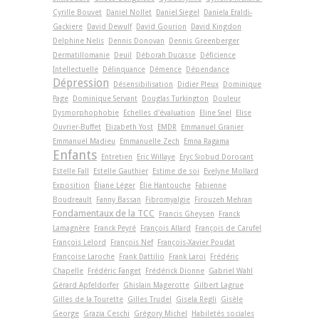
Cyrille Bouvet
Daniel Nollet
Daniel Siegel
Daniela Eraldi-
Gackiere
David Dewulf
David Gourion
David Kingdon
Delphine Nelis
Dennis Donovan
Dennis Greenberger
Dermatillomanie
Deuil
Déborah Ducasse
Déficience
Intellectuelle
Délinquance
Démence
Dépendance
Dépression
Désensibilisation
Didier Pleux
Dominique
Page
Dominique Servant
Douglas Turkington
Douleur
Dysmorphophobie
Echelles d'évaluation
Eline Snel
Elise
Ouvrier-Buffet
Elizabeth Yost
EMDR
Emmanuel Granier
Emmanuel Madieu
Emmanuelle Zech
Emna Ragama
Enfants
Entretien
Eric Willaye
Eryc Siobud Dorocant
Estelle Fall
Estelle Gauthier
Estime de soi
Evelyne Mollard
Exposition
Éliane Léger
Élie Hantouche
Fabienne
Boudreault
Fanny Bassan
Fibromyalgie
Firouzeh Mehran
Fondamentaux de la TCC
Francis Gheysen
Franck
Lamagnère
Franck Peyré
François Allard
François de Carufel
François Lelord
François Nef
François-Xavier Poudat
Françoise Laroche
Frank Dattilio
Frank Laroi
Frédéric
Chapelle
Frédéric Fanget
Frédérick Dionne
Gabriel Wahl
Gérard Apfeldorfer
Ghislain Magerotte
Gilbert Lagrue
Gilles de la Tourette
Gilles Trudel
Gisela Regli
Gisèle
George
Grazia Ceschi
Grégory Michel
Habiletés sociales