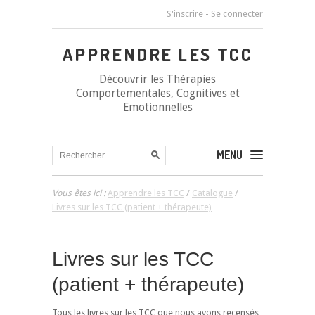
S'inscrire
-
Se connecter
APPRENDRE LES TCC
Découvrir les Thérapies
Comportementales, Cognitives et
Emotionnelles
MENU
Vous êtes ici :
Apprendre les TCC
/
Catalogue
/
Livres sur les TCC (patient + thérapeute)
Livres sur les TCC
(patient + thérapeute)
Tous les livres sur les TCC que nous avons recensés,