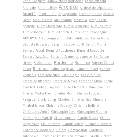
Cariou-Rognant
Anne-Victoire Rousselet
Annick Vincent
Anxiété
Anorexie
Antoine Bioy
Anxiété de séparation
Anxiété généralisée
Aquaphobie
Arachnophobie
Arnaud
Pictet
Arnoud Arntz
Art-Thérapie
Art-­mella
Attaques de
panique
Audrey Donatoni
Aurélia Schneider
Aurélie Crétin
Aurélie Docteur
Aurélie Fritsch
Aurore Sabouraud-Séguin
Autisme
Auto-compassion
Automutilation
Ayman Murad
Baptiste Brossard
Benjamin Schoendorff
Benoît Monié
Bernard Pascal
Bernard Rouchouse
Bernard Roucoule
Bernard Waysfeld
Bertrand Samuel-Lajeunesse
Bénédicte
Borderline
Boulimie
Litzler
Biofeedback
Brigitte Zellner
Burn-out
Keller
Caline Majdalani
Camille Cellier
Cancer
Cannabis
Cara Verdellen
Cardiologie
Cas cliniques
Catherine Blanchet
Catherine Meyer
Catherine Musa
Cécile
Coudert
Céline Baeyens
Céline Clément
Céline Douilliez
Charles Martin Krum
Charles Morin
Charles-Édouard
Rengade
Charly Cungi
Choden
Christian Gay
Christine
Mirabel-Sarron
Christine Padesky
Christine Rollard
Christophe André
Christophe Leys
Christopher Germer
Christopher Martell
Claude Arnaud
Claude Baudu
Claude
Berghmans
Claude Penet
Claudia Verret
Clément Lecomte
Cohérence cardiaque
Colère
Compassion
Conduite
antisociale
Crises d'angoisse
Cyclothymie
Cyrielle Richard