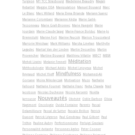
Turgeon
M1 TCC Strasbourg
Madeleine Beaudry
Magali
Rebattel
Maggie ODA
Manipulation
Manuel Bouvard
Marc
Le Blanc
Marc Willard
Maria Elena Brianda
Mariann Suarez
Marianne Colombani
Marianne Kédia
Marie Gallé-
Tessonneau
Marie Grall-Bronnec
Marie Haegelé
Marie
Jourdain
Marie-Claude Saiag
Marie-France Bolduc
Marie-Jo
Brennstuhl
Marine Fort
Marine Paucsik
Marion Trousselard
Marjorie Weishaar
Mark Williams
Marsha Linehan
Marthylle
Lagadec
Martial Van der Linden
Martin Desseilles
Martin
Provencher
Martine Bouvard
Matthieu Villatte
MBCT
MBSR
Méditation
Mehdi Liratni
Melanie Fennell
Méthodologie
Michael Addis
Michel Lejoyeux
Michel
Mindfulness
Reynaud
Michel Ylieff
Mohamed-Ali
Gorsane
Moïra Mikolajczak
Motivation
Muzo
Nathalie
Fallourd
Nathalie Fournet
Nathalie Franc
Neha Chawla
Neil
Jacobson
Nicolas Duchesne
Nicole Karsenti
Noëlla
Nouveautés
Jarrousse
Obésité
Odile Darbon
Olivia
Hagimont
Oncologie
Ovide Fontaine
Parents
Pascal
Delamillieure
Pascal de Sutter
Pascale Brillon
Patrick
Dupont
Patrick Légeron
Paul Gendreau
Paul Gilbert
Paul
Tréhin
Pauline Aubry
Perfectionnisme
Perluigi Graziani
Personnalité évitante
Personnes âgées
Peter Cooper