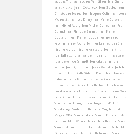
Jacques Thomas
Jacques Van Rillaer
Jana Grand
Jean Cottraux
Janet Klosko
Jean Goulet
Jean-
Christophe Seznec
Jean-Jacques Colin
Jean-Louis
Monestès
Jean-Luc Émery
Jean-Marie Boisvert
Jean-Michel Aubry
Jean-Michel Gurret
Jean-Paul
Durand
Jean-Philippe Zermati
Jean-Pierre
Couteron
Jean-Pierre Houppe
Jeanne Siaud-
Facchin
Jeffrey Young
Jennifer Lee
Jeu de rôle
Jérôme Favrod
Jérôme Palazzolo
Joanna Smith
Joël Billieux
Johan Vanderlinden
John Teasdale
Jolande van de Griendt
Jon Kabat-Zinn
Joran
Farnier
Jordi Quoidbach
Josée Veillette
Judith
Brisot-Dubois
Kelly Wilson
Kristin Neff
Laetizia
Dahéron
Laure Bricout
Laurence Kern
Laurent
Holzer
Laurent Karila
Line Hachem
Line Massé
Loretta Sala
Lou Lubie
Louis Chaloult
Louis Vera
Lucia Romo
Lucie Brousseau
Lucien Rochat
Luis
Vera
Lynda Bélanger
Lyse Turgeon
M1 TCC
Strasbourg
Madeleine Beaudry
Magali Rebattel
Maggie ODA
Manipulation
Manuel Bouvard
Marc
Le Blanc
Marc Willard
Maria Elena Brianda
Mariann
Suarez
Marianne Colombani
Marianne Kédia
Marie
Gallé-Tessonneau
Marie Grall-Bronnec
Marie