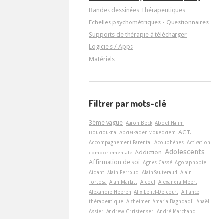
Bandes dessinées Thérapeutiques
Echelles psychométriques - Questionnaires
Supports de thérapie à télécharger
Logiciels / Apps
Matériels
Filtrer par mots-clé
3ème vague
Aaron Beck
Abdel Halim
ACT.
Boudoukha
Abdelkader Mokeddem
Accompagnement Parental
Acouphènes
Activation
Adolescents
Addiction
comportementale
Affirmation de soi
Agnès Cassé
Agoraphobie
Aidant
Alain Perroud
Alain Sauteraud
Alain
Tortosa
Alan Marlatt
Alcool
Alexandra Meert
Alexandre Heeren
Alix Lefief-Delcourt
Alliance
thérapeutique
Alzheimer
Amaria Baghdadli
Anaël
Assier
Andrew Christensen
André Marchand