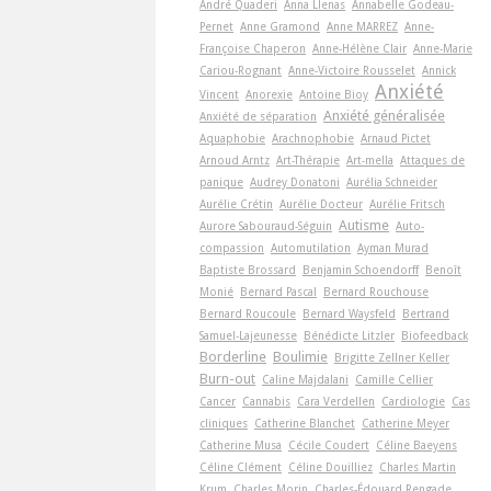
André Quaderi
Anna Llenas
Annabelle Godeau-
Pernet
Anne Gramond
Anne MARREZ
Anne-
Françoise Chaperon
Anne-Hélène Clair
Anne-Marie
Cariou-Rognant
Anne-Victoire Rousselet
Annick
Anxiété
Vincent
Anorexie
Antoine Bioy
Anxiété généralisée
Anxiété de séparation
Aquaphobie
Arachnophobie
Arnaud Pictet
Arnoud Arntz
Art-Thérapie
Art-­mella
Attaques de
panique
Audrey Donatoni
Aurélia Schneider
Aurélie Crétin
Aurélie Docteur
Aurélie Fritsch
Autisme
Aurore Sabouraud-Séguin
Auto-
compassion
Automutilation
Ayman Murad
Baptiste Brossard
Benjamin Schoendorff
Benoît
Monié
Bernard Pascal
Bernard Rouchouse
Bernard Roucoule
Bernard Waysfeld
Bertrand
Samuel-Lajeunesse
Bénédicte Litzler
Biofeedback
Borderline
Boulimie
Brigitte Zellner Keller
Burn-out
Caline Majdalani
Camille Cellier
Cancer
Cannabis
Cara Verdellen
Cardiologie
Cas
cliniques
Catherine Blanchet
Catherine Meyer
Catherine Musa
Cécile Coudert
Céline Baeyens
Céline Clément
Céline Douilliez
Charles Martin
Krum
Charles Morin
Charles-Édouard Rengade