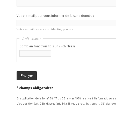
Votre e-mail pour vous informer de la suite donnée :
Votre e-mail restera confidentiel, promis !
Anti-spam :
Combien font trois fois un ? (chiffres)
* champs obligatoires
En application de la loi n° 78-17 du 06 janvier 1978 relative à l'informatique, a
d'opposition (art. 26i), d'accès (art. 34 à 38) et de rectification (art. 36) des