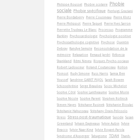
Phobie
Philippe Roussel
Phobie scolaire
sociale
Phobie spécifique
Pierluigi Graziani
Pierre Bordaberry
Pierre Cousineau
Pierre Klotz
Pierre Philippot
Pierre Taquet
Pierre-Yves Sarron
Pierrette Trudeau Le Blanc
Processus
Programme
Barkley
Psychocardiologie
Psychologie positive
Psychopathologie cognitive
Psychose
Quentin
Debray
Randye Semple
Reconsolidation de la
mémoire
Relaxation
Renaud Jardri
Rébecca
Shankland
Rémi Neveu
Risques Psycho-sociaux
Robert Ladouceur
Roland Coutanceau
Rollon
Poinsot
Rudy Simone
Russ Harris
Samia Ben
Youssef
Sandrine GABET PUJOL
Sarah Bowen
Schizophrénie
Serge Beaulieu
Soizic Michelot
Sophie Côté
Sophie Lantheaume
Sophie Morin
Sophie Nicole
Sophie Parent
Stephen Rollnick
Steven Hayes
Stéphane Rusinek
Stéphanie Bioulac
Stéphanie Hahusseau
Stéphany Orain-Pelissolo
Stress post-traumatique
Stress
Suicide
Susan
Greenland
Sylvain Dagneaux
Sylvie Aubin
Sylvie
Beacco
Sylvie Naar-King
Sylvie Royant-Parola
TDAH
Syndrome d'Asperger
Tabagisme
Thanh-