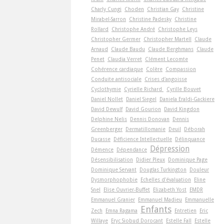
Charly Cungi
Choden
Christian Gay
Christine
Mirabel-Sarron
Christine Padesky
Christine
Rollard
Christophe André
Christophe Leys
Christopher Germer
Christopher Martell
Claude
Arnaud
Claude Baudu
Claude Berghmans
Claude
Penet
Claudia Verret
Clément Lecomte
Cohérence cardiaque
Colère
Compassion
Conduite antisociale
Crises d'angoisse
Cyclothymie
Cyrielle Richard
Cyrille Bouvet
Daniel Nollet
Daniel Siegel
Daniela Eraldi-Gackiere
David Dewulf
David Gourion
David Kingdon
Delphine Nelis
Dennis Donovan
Dennis
Greenberger
Dermatillomanie
Deuil
Déborah
Ducasse
Déficience Intellectuelle
Délinquance
Dépression
Démence
Dépendance
Désensibilisation
Didier Pleux
Dominique Page
Dominique Servant
Douglas Turkington
Douleur
Dysmorphophobie
Echelles d'évaluation
Eline
Snel
Elise Ouvrier-Buffet
Elizabeth Yost
EMDR
Emmanuel Granier
Emmanuel Madieu
Emmanuelle
Enfants
Zech
Emna Ragama
Entretien
Eric
Willaye
Eryc Siobud Dorocant
Estelle Fall
Estelle