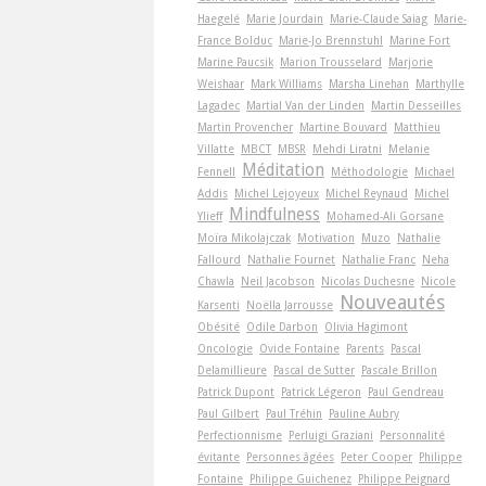
Haegelé
Marie Jourdain
Marie-Claude Saiag
Marie-
France Bolduc
Marie-Jo Brennstuhl
Marine Fort
Marine Paucsik
Marion Trousselard
Marjorie
Weishaar
Mark Williams
Marsha Linehan
Marthylle
Lagadec
Martial Van der Linden
Martin Desseilles
Martin Provencher
Martine Bouvard
Matthieu
Villatte
MBCT
MBSR
Mehdi Liratni
Melanie
Méditation
Fennell
Méthodologie
Michael
Addis
Michel Lejoyeux
Michel Reynaud
Michel
Mindfulness
Ylieff
Mohamed-Ali Gorsane
Moïra Mikolajczak
Motivation
Muzo
Nathalie
Fallourd
Nathalie Fournet
Nathalie Franc
Neha
Chawla
Neil Jacobson
Nicolas Duchesne
Nicole
Nouveautés
Karsenti
Noëlla Jarrousse
Obésité
Odile Darbon
Olivia Hagimont
Oncologie
Ovide Fontaine
Parents
Pascal
Delamillieure
Pascal de Sutter
Pascale Brillon
Patrick Dupont
Patrick Légeron
Paul Gendreau
Paul Gilbert
Paul Tréhin
Pauline Aubry
Perfectionnisme
Perluigi Graziani
Personnalité
évitante
Personnes âgées
Peter Cooper
Philippe
Fontaine
Philippe Guichenez
Philippe Peignard