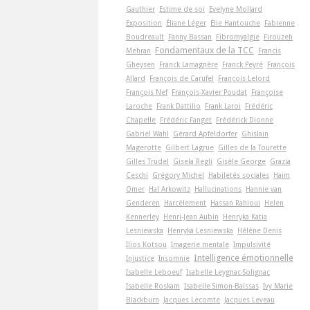
Gauthier
Estime de soi
Evelyne Mollard
Exposition
Éliane Léger
Élie Hantouche
Fabienne
Boudreault
Fanny Bassan
Fibromyalgie
Firouzeh
Fondamentaux de la TCC
Mehran
Francis
Gheysen
Franck Lamagnère
Franck Peyré
François
Allard
François de Carufel
François Lelord
François Nef
François-Xavier Poudat
Françoise
Laroche
Frank Dattilio
Frank Laroi
Frédéric
Chapelle
Frédéric Fanget
Frédérick Dionne
Gabriel Wahl
Gérard Apfeldorfer
Ghislain
Magerotte
Gilbert Lagrue
Gilles de la Tourette
Gilles Trudel
Gisela Regli
Gisèle George
Grazia
Ceschi
Grégory Michel
Habiletés sociales
Haim
Omer
Hal Arkowitz
Hallucinations
Hannie van
Genderen
Harcèlement
Hassan Rahioui
Helen
Kennerley
Henri-Jean Aubin
Henryka Katia
Lesniewska
Henryka Lesniewska
Hélène Denis
Ilios Kotsou
Imagerie mentale
Impulsivité
Intelligence émotionnelle
Injustice
Insomnie
Isabelle Leboeuf
Isabelle Leygnac-Solignac
Isabelle Roskam
Isabelle Simon-Baïssas
Ivy Marie
Blackburn
Jacques Lecomte
Jacques Leveau