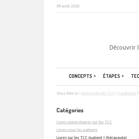
09 août 2026
Découvrir 
CONCEPTS
ÉTAPES
TE
Vous êtes ici :
Apprendre les TCC
/
Catalogue
Catégories
Livres universitaires sur les TCC
Livres pour les patients
Livres sur les TCC (patient + thérapeute)