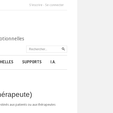
S'inscrire
-
Se connecter
otionnelles
HELLES
SUPPORTS
I.A.
thérapeute)
estinés aux patients ou aux thérapeutes