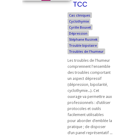
TCC
Cas cliniques
Cyclothymie
Cyrille Bouvet
Dépression
Stéphane Rusinek
Trouble bipolaire
Troubles de l'humeur
Les troubles de l'humeur
comprennent l'ensemble
des troubles comportant
un aspect dépressif
(dépression, bipolarité,
cyclothymie...). Cet
ouvrage va permettre aux
professionnels : d’utiliser
protocoles et outils
facilement utilisables
pour aborder d’emblée la
pratique ; de disposer
d’un panel représentatif ...