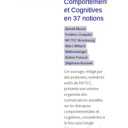
Comportementales
et Cognitives
en 37 notions
Benoît Monié
Frédéric Chapelle
M1 TCC Strasbourg
Marc Willard
Méthodologie
Rollon Poinsot
Stéphane Rusinek
Cet ouvrage, rédigé par
des praticiens, membres
actifs de l’AFTCC,
présente une somme
organisée des
connaissances actuelles
sur les thérapies
comportementales et
cognitives, considérées à
la fois sous l’angle