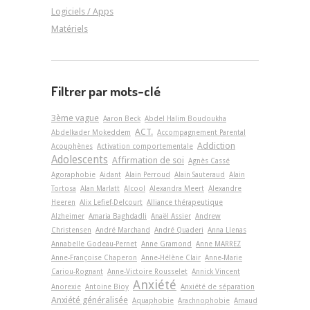
Logiciels / Apps
Matériels
Filtrer par mots-clé
3ème vague
Aaron Beck
Abdel Halim Boudoukha
ACT.
Abdelkader Mokeddem
Accompagnement Parental
Addiction
Acouphènes
Activation comportementale
Adolescents
Affirmation de soi
Agnès Cassé
Agoraphobie
Aidant
Alain Perroud
Alain Sauteraud
Alain
Tortosa
Alan Marlatt
Alcool
Alexandra Meert
Alexandre
Heeren
Alix Lefief-Delcourt
Alliance thérapeutique
Alzheimer
Amaria Baghdadli
Anaël Assier
Andrew
Christensen
André Marchand
André Quaderi
Anna Llenas
Annabelle Godeau-Pernet
Anne Gramond
Anne MARREZ
Anne-Françoise Chaperon
Anne-Hélène Clair
Anne-Marie
Cariou-Rognant
Anne-Victoire Rousselet
Annick Vincent
Anxiété
Anorexie
Antoine Bioy
Anxiété de séparation
Anxiété généralisée
Aquaphobie
Arachnophobie
Arnaud