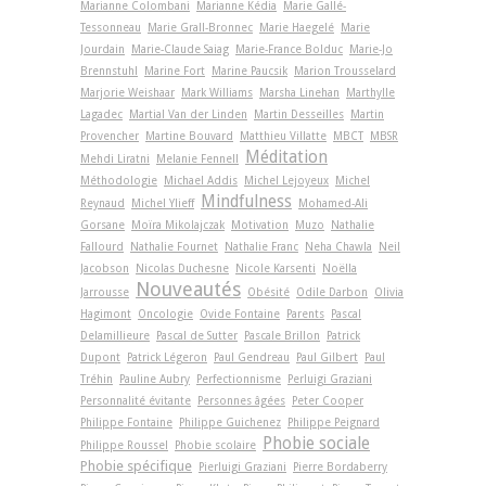
Marianne Colombani
Marianne Kédia
Marie Gallé-
Tessonneau
Marie Grall-Bronnec
Marie Haegelé
Marie
Jourdain
Marie-Claude Saiag
Marie-France Bolduc
Marie-Jo
Brennstuhl
Marine Fort
Marine Paucsik
Marion Trousselard
Marjorie Weishaar
Mark Williams
Marsha Linehan
Marthylle
Lagadec
Martial Van der Linden
Martin Desseilles
Martin
Provencher
Martine Bouvard
Matthieu Villatte
MBCT
MBSR
Méditation
Mehdi Liratni
Melanie Fennell
Méthodologie
Michael Addis
Michel Lejoyeux
Michel
Mindfulness
Reynaud
Michel Ylieff
Mohamed-Ali
Gorsane
Moïra Mikolajczak
Motivation
Muzo
Nathalie
Fallourd
Nathalie Fournet
Nathalie Franc
Neha Chawla
Neil
Jacobson
Nicolas Duchesne
Nicole Karsenti
Noëlla
Nouveautés
Jarrousse
Obésité
Odile Darbon
Olivia
Hagimont
Oncologie
Ovide Fontaine
Parents
Pascal
Delamillieure
Pascal de Sutter
Pascale Brillon
Patrick
Dupont
Patrick Légeron
Paul Gendreau
Paul Gilbert
Paul
Tréhin
Pauline Aubry
Perfectionnisme
Perluigi Graziani
Personnalité évitante
Personnes âgées
Peter Cooper
Philippe Fontaine
Philippe Guichenez
Philippe Peignard
Phobie sociale
Philippe Roussel
Phobie scolaire
Phobie spécifique
Pierluigi Graziani
Pierre Bordaberry