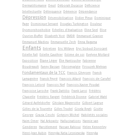
Dermatillomanie
Deuil
Déborah Ducasse
Déficience
Intellectuelle
Délinquance
Démence
Dépendance
Dépression
Désensibilisation
Didier Pleux
Dominique
Page
Dominique Servant
Douglas Turkington
Douleur
Dysmorphophobie
Echelles d'évaluation
Eline Snel
Elise
Ouvrier-Buffet
Elizabeth Yost
EMDR
Emmanuel Granier
Emmanuel Madieu
Emmanuelle Zech
Emna Ragama
Enfants
Entretien
Eric Willaye
Eryc Siobud Dorocant
Estelle Fall
Estelle Gauthier
Estime de soi
Evelyne Mollard
Exposition
Éliane Léger
Élie Hantouche
Fabienne
Boudreault
Fanny Bassan
Fibromyalgie
Firouzeh Mehran
Fondamentaux de la TCC
Francis Gheysen
Franck
Lamagnère
Franck Peyré
François Allard
François de Carufel
François Lelord
François Nef
François-Xavier Poudat
Françoise Laroche
Frank Dattilio
Frank Laroi
Frédéric
Chapelle
Frédéric Fanget
Frédérick Dionne
Gabriel Wahl
Gérard Apfeldorfer
Ghislain Magerotte
Gilbert Lagrue
Gilles de la Tourette
Gilles Trudel
Gisela Regli
Gisèle
George
Grazia Ceschi
Grégory Michel
Habiletés sociales
Haim Omer
Hal Arkowitz
Hallucinations
Hannie van
Genderen
Harcèlement
Hassan Rahioui
Helen Kennerley
Henri-Jean Aubin
Henryka Katia Lesniewska
Henryka