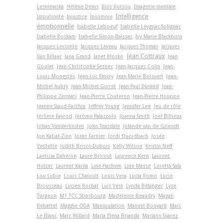
Lesniewska
Hélène Denis
Ilios Kotsou
Imagerie mentale
Intelligence
Impulsivité
Injustice
Insomnie
émotionnelle
Isabelle Leboeuf
Isabelle Leygnac-Solignac
Isabelle Roskam
Isabelle Simon-Baïssas
Ivy Marie Blackburn
Jacques Lecomte
Jacques Leveau
Jacques Thomas
Jacques
Jean Cottraux
Van Rillaer
Jana Grand
Janet Klosko
Jean
Goulet
Jean-Christophe Seznec
Jean-Jacques Colin
Jean-
Louis Monestès
Jean-Luc Émery
Jean-Marie Boisvert
Jean-
Michel Aubry
Jean-Michel Gurret
Jean-Paul Durand
Jean-
Philippe Zermati
Jean-Pierre Couteron
Jean-Pierre Houppe
Jeanne Siaud-Facchin
Jeffrey Young
Jennifer Lee
Jeu de rôle
Jérôme Favrod
Jérôme Palazzolo
Joanna Smith
Joël Billieux
Johan Vanderlinden
John Teasdale
Jolande van de Griendt
Jon Kabat-Zinn
Joran Farnier
Jordi Quoidbach
Josée
Veillette
Judith Brisot-Dubois
Kelly Wilson
Kristin Neff
Laetizia Dahéron
Laure Bricout
Laurence Kern
Laurent
Holzer
Laurent Karila
Line Hachem
Line Massé
Loretta Sala
Lou Lubie
Louis Chaloult
Louis Vera
Lucia Romo
Lucie
Brousseau
Lucien Rochat
Luis Vera
Lynda Bélanger
Lyse
Turgeon
M1 TCC Strasbourg
Madeleine Beaudry
Magali
Rebattel
Maggie ODA
Manipulation
Manuel Bouvard
Marc
Le Blanc
Marc Willard
Maria Elena Brianda
Mariann Suarez