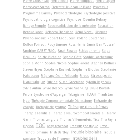
Pierre Cousineau
Pierre Klotz
Pierre Philippot
Pierre Taquet
Pierre-Yves Sarron
Pierrette Trudeau Le Blanc
Processus
Programme Barkley
Psychocardiologie
Psychologie positive
Psychopathologie cognitive
Psychose
Quentin Debray
Randye Semple
Reconsolidation de la mémoire
Relaxation
Renaud Jardri
Rébecca Shankland
Rémi Neveu
Risques
Psycho-sociaux
Robert Ladouceur
Roland Coutanceau
Rollon Poinsot
Rudy Simone
Russ Harris
Samia Ben Youssef
Sandrine GABET PUJOL
Sarah Bowen
Schizophrénie
Serge
Beaulieu
Soizic Michelot
Sophie Côté
Sophie Lantheaume
Sophie Morin
Sophie Nicole
Sophie Parent
Stephen Rollnick
Steven Hayes
Stéphane Rusinek
Stéphanie Bioulac
Stéphanie
Stress post-
Hahusseau
Stéphany Orain-Pelissolo
Stress
traumatique
Suicide
Susan Greenland
Sylvain Dagneaux
Sylvie Aubin
Sylvie Beacco
Sylvie Naar-King
Sylvie Royant-
TDAH
Parola
Syndrome d'Asperger
Tabagisme
Thanh-Lan
Ngo
Thérapie Comportementale Dialectique
Thérapie de
Thérapie des schémas
couple
Thérapie de groupe
Thérapie Familiale
Thérapie Neurocomportementale
Thierry
Garin
Thomas Langlois
Thomas Villemonteix
Tics
Tina Payne
TOC
Bryson
Tony Attwood
Transdiagnostique
Travail
Trouble bipolaire
Trichotillomanie
Trish Bartley
Trouble
Troubles de la
panique
Troubles de l'humeur