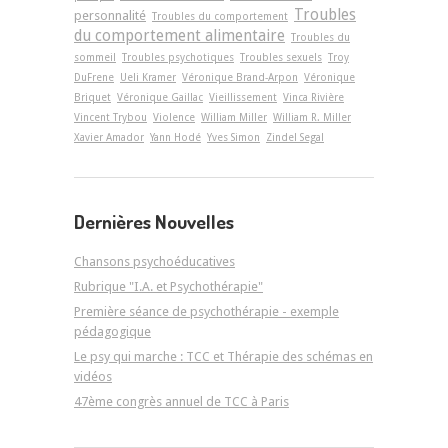
Troubles
personnalité
Troubles du comportement
du comportement alimentaire
Troubles du
sommeil
Troubles psychotiques
Troubles sexuels
Troy
DuFrene
Ueli Kramer
Véronique Brand-Arpon
Véronique
Briquet
Véronique Gaillac
Vieillissement
Vinca Rivière
Vincent Trybou
Violence
William Miller
William R. Miller
Xavier Amador
Yann Hodé
Yves Simon
Zindel Segal
Dernières Nouvelles
Chansons psychoéducatives
Rubrique "I.A. et Psychothérapie"
Première séance de psychothérapie - exemple
pédagogique
Le psy qui marche : TCC et Thérapie des schémas en
vidéos
47ème congrès annuel de TCC à Paris