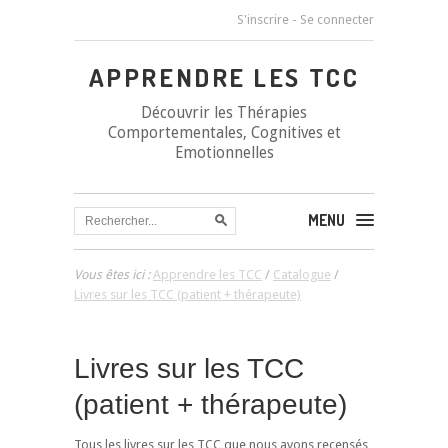
S'inscrire
-
Se connecter
APPRENDRE LES TCC
Découvrir les Thérapies
Comportementales, Cognitives et
Emotionnelles
MENU
Vous êtes ici :
Apprendre les TCC
/
Catalogue
/
Livres sur les TCC (patient + thérapeute)
Livres sur les TCC
(patient + thérapeute)
Tous les livres sur les TCC que nous avons recensés,