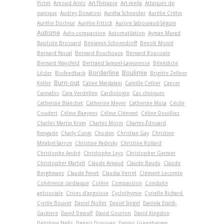
Pictet
Arnoud Arntz
Art-Thérapie
Art-­mella
Attaques de
panique
Audrey Donatoni
Aurélia Schneider
Aurélie Crétin
Aurélie Docteur
Aurélie Fritsch
Aurore Sabouraud-Séguin
Autisme
Auto-compassion
Automutilation
Ayman Murad
Baptiste Brossard
Benjamin Schoendorff
Benoît Monié
Bernard Pascal
Bernard Rouchouse
Bernard Roucoule
Bernard Waysfeld
Bertrand Samuel-Lajeunesse
Bénédicte
Borderline
Boulimie
Litzler
Biofeedback
Brigitte Zellner
Burn-out
Keller
Caline Majdalani
Camille Cellier
Cancer
Cannabis
Cara Verdellen
Cardiologie
Cas cliniques
Catherine Blanchet
Catherine Meyer
Catherine Musa
Cécile
Coudert
Céline Baeyens
Céline Clément
Céline Douilliez
Charles Martin Krum
Charles Morin
Charles-Édouard
Rengade
Charly Cungi
Choden
Christian Gay
Christine
Mirabel-Sarron
Christine Padesky
Christine Rollard
Christophe André
Christophe Leys
Christopher Germer
Christopher Martell
Claude Arnaud
Claude Baudu
Claude
Berghmans
Claude Penet
Claudia Verret
Clément Lecomte
Cohérence cardiaque
Colère
Compassion
Conduite
antisociale
Crises d'angoisse
Cyclothymie
Cyrielle Richard
Cyrille Bouvet
Daniel Nollet
Daniel Siegel
Daniela Eraldi-
Gackiere
David Dewulf
David Gourion
David Kingdon
Delphine Nelis
Dennis Donovan
Dennis Greenberger