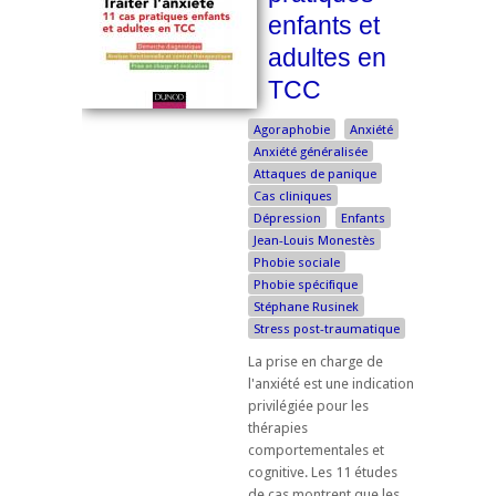
enfants et
adultes en
TCC
Agoraphobie
Anxiété
Anxiété généralisée
Attaques de panique
Cas cliniques
Dépression
Enfants
Jean-Louis Monestès
Phobie sociale
Phobie spécifique
Stéphane Rusinek
Stress post-traumatique
La prise en charge de
l'anxiété est une indication
privilégiée pour les
thérapies
comportementales et
cognitive. Les 11 études
de cas montrent que les