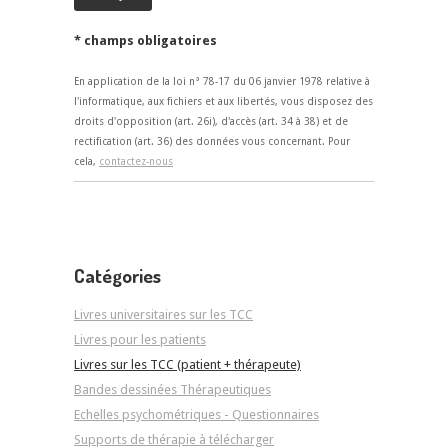
* champs obligatoires
En application de la loi n° 78-17 du 06 janvier 1978 relative à
l'informatique, aux fichiers et aux libertés, vous disposez des
droits d'opposition (art. 26i), d'accès (art. 34 à 38) et de
rectification (art. 36) des données vous concernant. Pour
cela,
contactez-nous
Catégories
Livres universitaires sur les TCC
Livres pour les patients
Livres sur les TCC (patient + thérapeute)
Bandes dessinées Thérapeutiques
Echelles psychométriques - Questionnaires
Supports de thérapie à télécharger