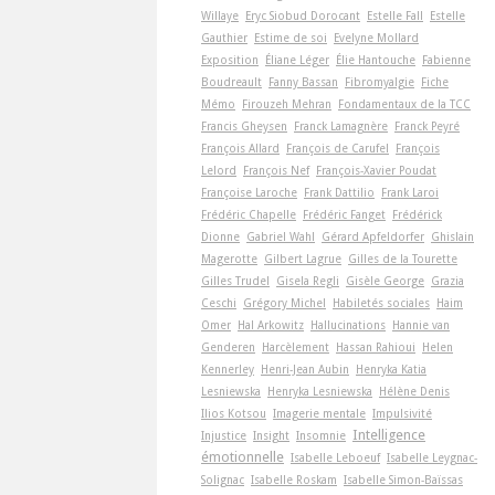
Willaye
Eryc Siobud Dorocant
Estelle Fall
Estelle
Gauthier
Estime de soi
Evelyne Mollard
Exposition
Éliane Léger
Élie Hantouche
Fabienne
Boudreault
Fanny Bassan
Fibromyalgie
Fiche
Mémo
Firouzeh Mehran
Fondamentaux de la TCC
Francis Gheysen
Franck Lamagnère
Franck Peyré
François Allard
François de Carufel
François
Lelord
François Nef
François-Xavier Poudat
Françoise Laroche
Frank Dattilio
Frank Laroi
Frédéric Chapelle
Frédéric Fanget
Frédérick
Dionne
Gabriel Wahl
Gérard Apfeldorfer
Ghislain
Magerotte
Gilbert Lagrue
Gilles de la Tourette
Gilles Trudel
Gisela Regli
Gisèle George
Grazia
Ceschi
Grégory Michel
Habiletés sociales
Haim
Omer
Hal Arkowitz
Hallucinations
Hannie van
Genderen
Harcèlement
Hassan Rahioui
Helen
Kennerley
Henri-Jean Aubin
Henryka Katia
Lesniewska
Henryka Lesniewska
Hélène Denis
Ilios Kotsou
Imagerie mentale
Impulsivité
Intelligence
Injustice
Insight
Insomnie
émotionnelle
Isabelle Leboeuf
Isabelle Leygnac-
Solignac
Isabelle Roskam
Isabelle Simon-Baïssas