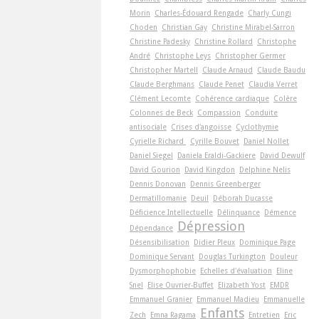
Morin
Charles-Édouard Rengade
Charly Cungi
Choden
Christian Gay
Christine Mirabel-Sarron
Christine Padesky
Christine Rollard
Christophe
André
Christophe Leys
Christopher Germer
Christopher Martell
Claude Arnaud
Claude Baudu
Claude Berghmans
Claude Penet
Claudia Verret
Clément Lecomte
Cohérence cardiaque
Colère
Colonnes de Beck
Compassion
Conduite
antisociale
Crises d'angoisse
Cyclothymie
Cyrielle Richard
Cyrille Bouvet
Daniel Nollet
Daniel Siegel
Daniela Eraldi-Gackiere
David Dewulf
David Gourion
David Kingdon
Delphine Nelis
Dennis Donovan
Dennis Greenberger
Dermatillomanie
Deuil
Déborah Ducasse
Déficience Intellectuelle
Délinquance
Démence
Dépression
Dépendance
Désensibilisation
Didier Pleux
Dominique Page
Dominique Servant
Douglas Turkington
Douleur
Dysmorphophobie
Echelles d'évaluation
Eline
Snel
Elise Ouvrier-Buffet
Elizabeth Yost
EMDR
Emmanuel Granier
Emmanuel Madieu
Emmanuelle
Enfants
Zech
Emna Ragama
Entretien
Eric