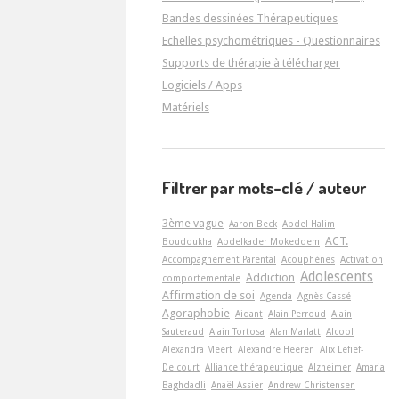
Bandes dessinées Thérapeutiques
Echelles psychométriques - Questionnaires
Supports de thérapie à télécharger
Logiciels / Apps
Matériels
Filtrer par mots-clé / auteur
3ème vague
Aaron Beck
Abdel Halim
ACT.
Boudoukha
Abdelkader Mokeddem
Accompagnement Parental
Acouphènes
Activation
Adolescents
Addiction
comportementale
Affirmation de soi
Agenda
Agnès Cassé
Agoraphobie
Aidant
Alain Perroud
Alain
Sauteraud
Alain Tortosa
Alan Marlatt
Alcool
Alexandra Meert
Alexandre Heeren
Alix Lefief-
Delcourt
Alliance thérapeutique
Alzheimer
Amaria
Baghdadli
Anaël Assier
Andrew Christensen