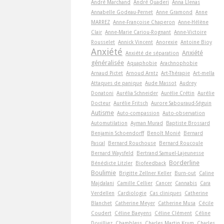
André Marchand
André Quaderi
Anna Llenas
Annabelle Godeau-Pernet
Anne Gramond
Anne
MARREZ
Anne-Françoise Chaperon
Anne-Hélène
Clair
Anne-Marie Cariou-Rognant
Anne-Victoire
Rousselet
Annick Vincent
Anorexie
Antoine Bioy
Anxiété
Anxiété
Anxiété de séparation
généralisée
Aquaphobie
Arachnophobie
Arnaud Pictet
Arnoud Arntz
Art-Thérapie
Art-­mella
Attaques de panique
Aude Massot
Audrey
Donatoni
Aurélia Schneider
Aurélie Crétin
Aurélie
Docteur
Aurélie Fritsch
Aurore Sabouraud-Séguin
Autisme
Auto-compassion
Auto-observation
Automutilation
Ayman Murad
Baptiste Brossard
Benjamin Schoendorff
Benoît Monié
Bernard
Pascal
Bernard Rouchouse
Bernard Roucoule
Bernard Waysfeld
Bertrand Samuel-Lajeunesse
Borderline
Bénédicte Litzler
Biofeedback
Boulimie
Brigitte Zellner Keller
Burn-out
Caline
Majdalani
Camille Cellier
Cancer
Cannabis
Cara
Verdellen
Cardiologie
Cas cliniques
Catherine
Blanchet
Catherine Meyer
Catherine Musa
Cécile
Coudert
Céline Baeyens
Céline Clément
Céline
Douilliez
Chambless
Charles Martin Krum
Charles