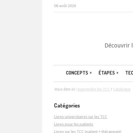
08 août 2026
Découvrir 
CONCEPTS
ÉTAPES
TE
Vous êtes ici :
Apprendre les TCC
/
Catalogue
Catégories
Livres universitaires sur les TCC
Livres pour les patients
Livres sur les TCC (patient + thérapeute)