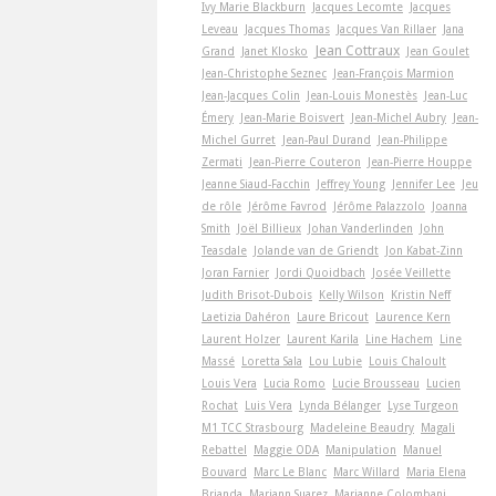
Ivy Marie Blackburn
Jacques Lecomte
Jacques
Leveau
Jacques Thomas
Jacques Van Rillaer
Jana
Jean Cottraux
Grand
Janet Klosko
Jean Goulet
Jean-Christophe Seznec
Jean-François Marmion
Jean-Jacques Colin
Jean-Louis Monestès
Jean-Luc
Émery
Jean-Marie Boisvert
Jean-Michel Aubry
Jean-
Michel Gurret
Jean-Paul Durand
Jean-Philippe
Zermati
Jean-Pierre Couteron
Jean-Pierre Houppe
Jeanne Siaud-Facchin
Jeffrey Young
Jennifer Lee
Jeu
de rôle
Jérôme Favrod
Jérôme Palazzolo
Joanna
Smith
Joël Billieux
Johan Vanderlinden
John
Teasdale
Jolande van de Griendt
Jon Kabat-Zinn
Joran Farnier
Jordi Quoidbach
Josée Veillette
Judith Brisot-Dubois
Kelly Wilson
Kristin Neff
Laetizia Dahéron
Laure Bricout
Laurence Kern
Laurent Holzer
Laurent Karila
Line Hachem
Line
Massé
Loretta Sala
Lou Lubie
Louis Chaloult
Louis Vera
Lucia Romo
Lucie Brousseau
Lucien
Rochat
Luis Vera
Lynda Bélanger
Lyse Turgeon
M1 TCC Strasbourg
Madeleine Beaudry
Magali
Rebattel
Maggie ODA
Manipulation
Manuel
Bouvard
Marc Le Blanc
Marc Willard
Maria Elena
Brianda
Mariann Suarez
Marianne Colombani