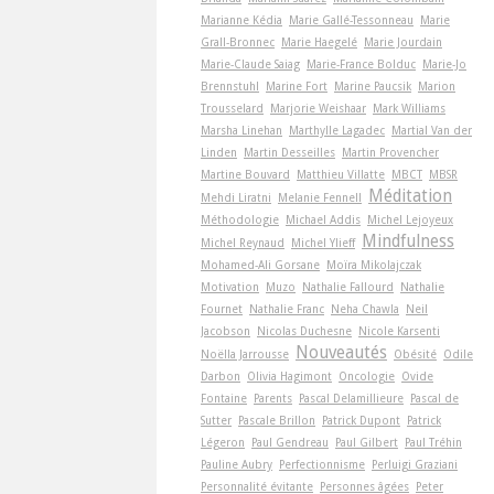
Marianne Kédia
Marie Gallé-Tessonneau
Marie
Grall-Bronnec
Marie Haegelé
Marie Jourdain
Marie-Claude Saiag
Marie-France Bolduc
Marie-Jo
Brennstuhl
Marine Fort
Marine Paucsik
Marion
Trousselard
Marjorie Weishaar
Mark Williams
Marsha Linehan
Marthylle Lagadec
Martial Van der
Linden
Martin Desseilles
Martin Provencher
Martine Bouvard
Matthieu Villatte
MBCT
MBSR
Méditation
Mehdi Liratni
Melanie Fennell
Méthodologie
Michael Addis
Michel Lejoyeux
Mindfulness
Michel Reynaud
Michel Ylieff
Mohamed-Ali Gorsane
Moïra Mikolajczak
Motivation
Muzo
Nathalie Fallourd
Nathalie
Fournet
Nathalie Franc
Neha Chawla
Neil
Jacobson
Nicolas Duchesne
Nicole Karsenti
Nouveautés
Noëlla Jarrousse
Obésité
Odile
Darbon
Olivia Hagimont
Oncologie
Ovide
Fontaine
Parents
Pascal Delamillieure
Pascal de
Sutter
Pascale Brillon
Patrick Dupont
Patrick
Légeron
Paul Gendreau
Paul Gilbert
Paul Tréhin
Pauline Aubry
Perfectionnisme
Perluigi Graziani
Personnalité évitante
Personnes âgées
Peter