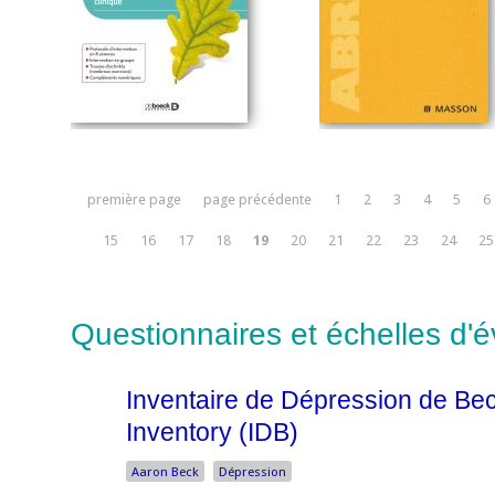
première page
page précédente
1
2
3
4
5
6
15
16
17
18
19
20
21
22
23
24
25
Questionnaires et échelles d'
Inventaire de Dépression de Be
Inventory (IDB)
Aaron Beck
Dépression