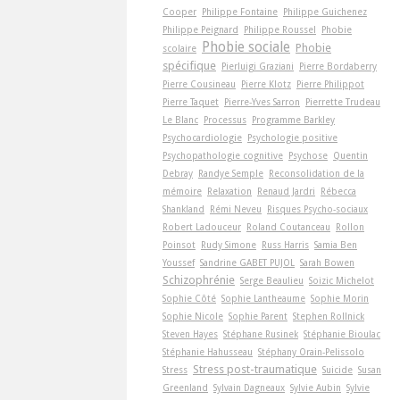
Cooper
Philippe Fontaine
Philippe Guichenez
Philippe Peignard
Philippe Roussel
Phobie
Phobie sociale
Phobie
scolaire
spécifique
Pierluigi Graziani
Pierre Bordaberry
Pierre Cousineau
Pierre Klotz
Pierre Philippot
Pierre Taquet
Pierre-Yves Sarron
Pierrette Trudeau
Le Blanc
Processus
Programme Barkley
Psychocardiologie
Psychologie positive
Psychopathologie cognitive
Psychose
Quentin
Debray
Randye Semple
Reconsolidation de la
mémoire
Relaxation
Renaud Jardri
Rébecca
Shankland
Rémi Neveu
Risques Psycho-sociaux
Robert Ladouceur
Roland Coutanceau
Rollon
Poinsot
Rudy Simone
Russ Harris
Samia Ben
Youssef
Sandrine GABET PUJOL
Sarah Bowen
Schizophrénie
Serge Beaulieu
Soizic Michelot
Sophie Côté
Sophie Lantheaume
Sophie Morin
Sophie Nicole
Sophie Parent
Stephen Rollnick
Steven Hayes
Stéphane Rusinek
Stéphanie Bioulac
Stéphanie Hahusseau
Stéphany Orain-Pelissolo
Stress post-traumatique
Stress
Suicide
Susan
Greenland
Sylvain Dagneaux
Sylvie Aubin
Sylvie