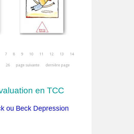
7
8
9
10
11
12
13
14
26
page suivante
dernière page
évaluation en TCC
ck ou Beck Depression