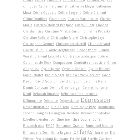
cliniques
Catherine Blanchet
Catherine Meyer
Catherine
Musa
Cécile Coudert
Céline Baeyens
Céline Clément
Céline Douilliez
Chambless
Charles Martin Krum
Charles
Morin
Charles-Édouard Rengade
Charly Cungi
Choden
Christian Gay
Christine Mirabel-Sarron
Christine Padesky
Christine Rollard
Christophe André
Christophe Leys
Christopher Germer
Christopher Martell
Claude Arnaud
Claude Baudu
Claude Berghmans
Claude Penet
Claudia
Verret
Clément Lecomte
Cohérence cardiaque
Colère
Colonnes de Beck
Compassion
Conduite antisociale
Crises
d'angoisse
Cyclothymie
Cyrielle Richard
Cyrille Bouvet
Daniel Nollet
Daniel Siegel
Daniela Eraldi-Gackiere
David
Dewulf
David Gourion
David Kingdon
Delphine Nelis
Dennis Donovan
Dennis Greenberger
Dermatillomanie
Deuil
Déborah Ducasse
Déficience Intellectuelle
Dépression
Délinquance
Démence
Dépendance
Désensibilisation
Didier Pleux
Dominique Page
Dominique
Servant
Douglas Turkington
Douleur
Dysmorphophobie
Echelles d'évaluation
Eline Snel
Elise Ouvrier-Buffet
Elizabeth Yost
EMDR
Emmanuel Granier
Emmanuel Madieu
Enfants
Emmanuelle Zech
Emna Ragama
Entretien
Eric
Willaye
Eryc Siobud Dorocant
Estelle Fall
Estelle Gauthier