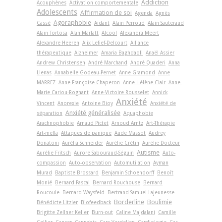
Addiction
Acouphènes
Activation comportementale
Adolescents
Affirmation de soi
Agenda
Agnès
Agoraphobie
Cassé
Aidant
Alain Perroud
Alain Sauteraud
Alain Tortosa
Alan Marlatt
Alcool
Alexandra Meert
Alexandre Heeren
Alix Lefief-Delcourt
Alliance
thérapeutique
Alzheimer
Amaria Baghdadli
Anaël Assier
Andrew Christensen
André Marchand
André Quaderi
Anna
Llenas
Annabelle Godeau-Pernet
Anne Gramond
Anne
MARREZ
Anne-Françoise Chaperon
Anne-Hélène Clair
Anne-
Marie Cariou-Rognant
Anne-Victoire Rousselet
Annick
Anxiété
Vincent
Anorexie
Antoine Bioy
Anxiété de
Anxiété généralisée
séparation
Aquaphobie
Arachnophobie
Arnaud Pictet
Arnoud Arntz
Art-Thérapie
Art-­mella
Attaques de panique
Aude Massot
Audrey
Donatoni
Aurélia Schneider
Aurélie Crétin
Aurélie Docteur
Autisme
Aurélie Fritsch
Aurore Sabouraud-Séguin
Auto-
compassion
Auto-observation
Automutilation
Ayman
Murad
Baptiste Brossard
Benjamin Schoendorff
Benoît
Monié
Bernard Pascal
Bernard Rouchouse
Bernard
Roucoule
Bernard Waysfeld
Bertrand Samuel-Lajeunesse
Borderline
Boulimie
Bénédicte Litzler
Biofeedback
Brigitte Zellner Keller
Burn-out
Caline Majdalani
Camille
Cellier
Cancer
Cannabis
Cara Verdellen
Cardiologie
Cas