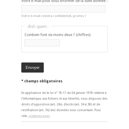
Votre e-mail pour vous informer de la suite donnée :
Votre e-mail restera confidentiel, promis !
Anti-spam :
Combien font six moins deux ? (chiffres)
* champs obligatoires
En application de la loi n° 78-17 du 06 janvier 1978 relative à
l'informatique, aux fichiers et aux libertés, vous disposez des
droits d'opposition (art. 26i), d'accès (art. 34 à 38) et de
rectification (art. 36) des données vous concernant. Pour
cela,
contactez-nous