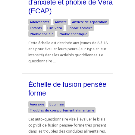
d'anxiété et phobie de Véra
(ECAP)
Adolescents
Anxiété
Anxiété de séparation
Enfants
Luis Vera
Phobie scolaire
Phobie sociale
Phobie spécifique
Cette échelle est destinée aux jeunes de 8 à 18
ans pour évaluer leurs peurs (leur type et leur
intensité) dans les activités quotidiennes. Le
questionnaire ...
Échelle de fusion pensée-
forme
Anorexie
Boulimie
Troubles du comportement alimentaire
Cet auto-questionnaire vise à évaluer le biais
cognitif de fusion pensée-forme très présent
dans les troubles des conduites alimentaires.