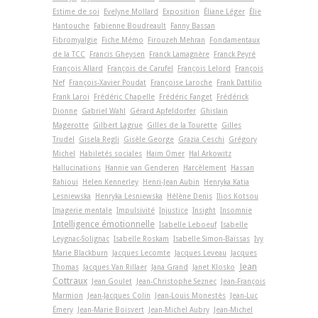
Estime de soi
Evelyne Mollard
Exposition
Éliane Léger
Élie
Hantouche
Fabienne Boudreault
Fanny Bassan
Fibromyalgie
Fiche Mémo
Firouzeh Mehran
Fondamentaux
de la TCC
Francis Gheysen
Franck Lamagnère
Franck Peyré
François Allard
François de Carufel
François Lelord
François
Nef
François-Xavier Poudat
Françoise Laroche
Frank Dattilio
Frank Laroi
Frédéric Chapelle
Frédéric Fanget
Frédérick
Dionne
Gabriel Wahl
Gérard Apfeldorfer
Ghislain
Magerotte
Gilbert Lagrue
Gilles de la Tourette
Gilles
Trudel
Gisela Regli
Gisèle George
Grazia Ceschi
Grégory
Michel
Habiletés sociales
Haim Omer
Hal Arkowitz
Hallucinations
Hannie van Genderen
Harcèlement
Hassan
Rahioui
Helen Kennerley
Henri-Jean Aubin
Henryka Katia
Lesniewska
Henryka Lesniewska
Hélène Denis
Ilios Kotsou
Imagerie mentale
Impulsivité
Injustice
Insight
Insomnie
Intelligence émotionnelle
Isabelle Leboeuf
Isabelle
Leygnac-Solignac
Isabelle Roskam
Isabelle Simon-Baïssas
Ivy
Marie Blackburn
Jacques Lecomte
Jacques Leveau
Jacques
Jean
Thomas
Jacques Van Rillaer
Jana Grand
Janet Klosko
Cottraux
Jean Goulet
Jean-Christophe Seznec
Jean-François
Marmion
Jean-Jacques Colin
Jean-Louis Monestès
Jean-Luc
Émery
Jean-Marie Boisvert
Jean-Michel Aubry
Jean-Michel