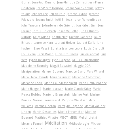
Gurret
Jean-Paul Durand
Jean-Philippe Zermati
Jean-Pierre
Couteron
Jean-Pierre Houppe
Jeanne Siaud-Facchin
Jeffrey
Young
Jennifer Lee
Jeu de rôle
Jérôme Favrod
Jérôme
Palazzolo
Joanna Smith
Joël Billieux
Johan Vanderlinden
John Teasdale
Jolande van de Griendt
Jon Kabat-Zinn
Joran
Farnier
Jordi Quoidbach
Josée Veillette
Judith Brisot-
Dubois
Kelly Wilson
Kristin Neff
Laetizia Dahéron
Laure
Bricout
Laurence Kern
Laurent Holzer
Laurent Karila
Line
Hachem
Line Massé
Loretta Sala
Lou Lubie
Louis Chaloult
Louis Vera
Lucia Romo
Lucie Brousseau
Lucien Rochat
Luis
Vera
Lynda Bélanger
Lyse Turgeon
M1 TCC Strasbourg
Madeleine Beaudry
Magali Rebattel
Maggie ODA
Manipulation
Manuel Bouvard
Marc Le Blanc
Marc Willard
Maria Elena Brianda
Mariann Suarez
Marianne Colombani
Marianne Kédia
Marie Gallé-Tessonneau
Marie Grall-Bronnec
Marie Haegelé
Marie Jourdain
Marie-Claude Saiag
Marie-
France Bolduc
Marie-Jo Brennstuhl
Marine Fort
Marine
Paucsik
Marion Trousselard
Marjorie Weishaar
Mark
Williams
Marsha Linehan
Marthylle Lagadec
Martial Van der
Linden
Martin Desseilles
Martin Provencher
Martine
Bouvard
Matthieu Villatte
MBCT
MBSR
Mehdi Liratni
Méditation
Melanie Fennell
Méthodologie
Michael