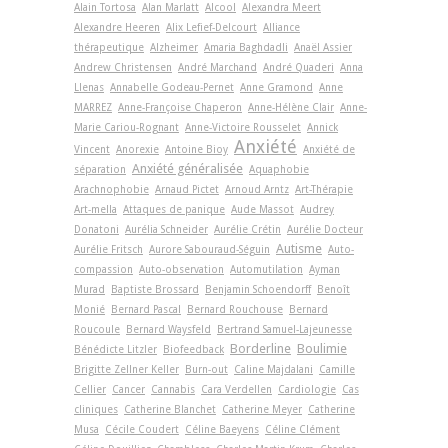
Alain Tortosa
Alan Marlatt
Alcool
Alexandra Meert
Alexandre Heeren
Alix Lefief-Delcourt
Alliance
thérapeutique
Alzheimer
Amaria Baghdadli
Anaël Assier
Andrew Christensen
André Marchand
André Quaderi
Anna
Llenas
Annabelle Godeau-Pernet
Anne Gramond
Anne
MARREZ
Anne-Françoise Chaperon
Anne-Hélène Clair
Anne-
Marie Cariou-Rognant
Anne-Victoire Rousselet
Annick
Anxiété
Vincent
Anorexie
Antoine Bioy
Anxiété de
Anxiété généralisée
séparation
Aquaphobie
Arachnophobie
Arnaud Pictet
Arnoud Arntz
Art-Thérapie
Art-­mella
Attaques de panique
Aude Massot
Audrey
Donatoni
Aurélia Schneider
Aurélie Crétin
Aurélie Docteur
Autisme
Aurélie Fritsch
Aurore Sabouraud-Séguin
Auto-
compassion
Auto-observation
Automutilation
Ayman
Murad
Baptiste Brossard
Benjamin Schoendorff
Benoît
Monié
Bernard Pascal
Bernard Rouchouse
Bernard
Roucoule
Bernard Waysfeld
Bertrand Samuel-Lajeunesse
Borderline
Boulimie
Bénédicte Litzler
Biofeedback
Brigitte Zellner Keller
Burn-out
Caline Majdalani
Camille
Cellier
Cancer
Cannabis
Cara Verdellen
Cardiologie
Cas
cliniques
Catherine Blanchet
Catherine Meyer
Catherine
Musa
Cécile Coudert
Céline Baeyens
Céline Clément