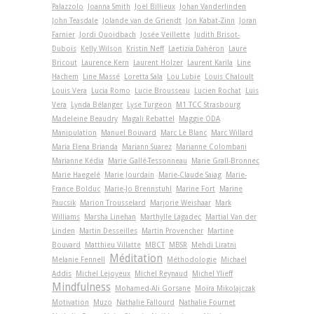
Palazzolo
Joanna Smith
Joël Billieux
Johan Vanderlinden
John Teasdale
Jolande van de Griendt
Jon Kabat-Zinn
Joran
Farnier
Jordi Quoidbach
Josée Veillette
Judith Brisot-
Dubois
Kelly Wilson
Kristin Neff
Laetizia Dahéron
Laure
Bricout
Laurence Kern
Laurent Holzer
Laurent Karila
Line
Hachem
Line Massé
Loretta Sala
Lou Lubie
Louis Chaloult
Louis Vera
Lucia Romo
Lucie Brousseau
Lucien Rochat
Luis
Vera
Lynda Bélanger
Lyse Turgeon
M1 TCC Strasbourg
Madeleine Beaudry
Magali Rebattel
Maggie ODA
Manipulation
Manuel Bouvard
Marc Le Blanc
Marc Willard
Maria Elena Brianda
Mariann Suarez
Marianne Colombani
Marianne Kédia
Marie Gallé-Tessonneau
Marie Grall-Bronnec
Marie Haegelé
Marie Jourdain
Marie-Claude Saiag
Marie-
France Bolduc
Marie-Jo Brennstuhl
Marine Fort
Marine
Paucsik
Marion Trousselard
Marjorie Weishaar
Mark
Williams
Marsha Linehan
Marthylle Lagadec
Martial Van der
Linden
Martin Desseilles
Martin Provencher
Martine
Bouvard
Matthieu Villatte
MBCT
MBSR
Mehdi Liratni
Méditation
Melanie Fennell
Méthodologie
Michael
Addis
Michel Lejoyeux
Michel Reynaud
Michel Ylieff
Mindfulness
Mohamed-Ali Gorsane
Moïra Mikolajczak
Motivation
Muzo
Nathalie Fallourd
Nathalie Fournet