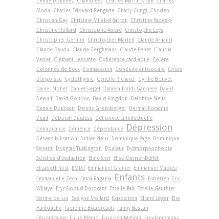
Céline Douilliez
Chambless
Charles Martin Krum
Charles
Morin
Charles-Édouard Rengade
Charly Cungi
Choden
Christian Gay
Christine Mirabel-Sarron
Christine Padesky
Christine Rollard
Christophe André
Christophe Leys
Christopher Germer
Christopher Martell
Claude Arnaud
Claude Baudu
Claude Berghmans
Claude Penet
Claudia
Verret
Clément Lecomte
Cohérence cardiaque
Colère
Colonnes de Beck
Compassion
Conduite antisociale
Crises
d'angoisse
Cyclothymie
Cyrielle Richard
Cyrille Bouvet
Daniel Nollet
Daniel Siegel
Daniela Eraldi-Gackiere
David
Dewulf
David Gourion
David Kingdon
Delphine Nelis
Dennis Donovan
Dennis Greenberger
Dermatillomanie
Deuil
Déborah Ducasse
Déficience Intellectuelle
Dépression
Délinquance
Démence
Dépendance
Désensibilisation
Didier Pleux
Dominique Page
Dominique
Servant
Douglas Turkington
Douleur
Dysmorphophobie
Echelles d'évaluation
Eline Snel
Elise Ouvrier-Buffet
Elizabeth Yost
EMDR
Emmanuel Granier
Emmanuel Madieu
Enfants
Emmanuelle Zech
Emna Ragama
Entretien
Eric
Willaye
Eryc Siobud Dorocant
Estelle Fall
Estelle Gauthier
Estime de soi
Evelyne Mollard
Exposition
Éliane Léger
Élie
Hantouche
Fabienne Boudreault
Fanny Bassan
Fibromyalgie
Fiche Mémo
Firouzeh Mehran
Fondamentaux