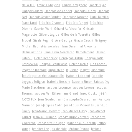
de la TCC
Francis Gheysen
Franck Lamagnère
Franck Peyré
François Allard
François de Carufel
François Lelord
François
Nef
François-Xavier Poudat
Françoise Laroche
Frank Dattilio
Frank Laroi
Frédéric Chapelle
Frédéric Fanget
Frédérick
Dionne
Gabriel Wahl
Gérard Apfeldorfer
Ghislain
Magerotte
Gilbert Lagrue
Gilles de la Tourette
Gilles
Trudel
Gisela Regli
Gisèle George
Grazia Ceschi
Grégory
Michel
Habiletés sociales
Haim Omer
Hal Arkowitz
Hallucinations
Hannie van Genderen
Harcèlement
Hassan
Rahioui
Helen Kennerley
Henri-Jean Aubin
Henryka Katia
Lesniewska
Henryka Lesniewska
Hélène Denis
Ilios Kotsou
Imagerie mentale
Impulsivité
Injustice
Insight
Insomnie
Intelligence émotionnelle
Isabelle Leboeuf
Isabelle
Leygnac-Solignac
Isabelle Roskam
Isabelle Simon-Baïssas
Ivy
Marie Blackburn
Jacques Lecomte
Jacques Leveau
Jacques
Jean
Thomas
Jacques Van Rillaer
Jana Grand
Janet Klosko
Cottraux
Jean Goulet
Jean-Christophe Seznec
Jean-François
Marmion
Jean-Jacques Colin
Jean-Louis Monestès
Jean-Luc
Émery
Jean-Marie Boisvert
Jean-Michel Aubry
Jean-Michel
Gurret
Jean-Paul Durand
Jean-Philippe Zermati
Jean-Pierre
Couteron
Jean-Pierre Houppe
Jeanne Siaud-Facchin
Jeffrey
Young
Jennifer Lee
Jeu de rôle
Jérôme Favrod
Jérôme