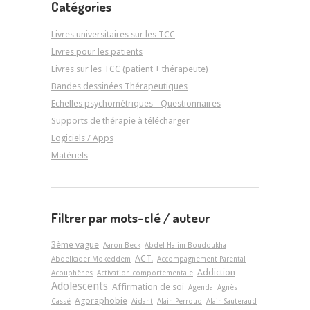
Catégories
Livres universitaires sur les TCC
Livres pour les patients
Livres sur les TCC (patient + thérapeute)
Bandes dessinées Thérapeutiques
Echelles psychométriques - Questionnaires
Supports de thérapie à télécharger
Logiciels / Apps
Matériels
Filtrer par mots-clé / auteur
3ème vague
Aaron Beck
Abdel Halim Boudoukha
ACT.
Abdelkader Mokeddem
Accompagnement Parental
Addiction
Acouphènes
Activation comportementale
Adolescents
Affirmation de soi
Agenda
Agnès
Agoraphobie
Cassé
Aidant
Alain Perroud
Alain Sauteraud