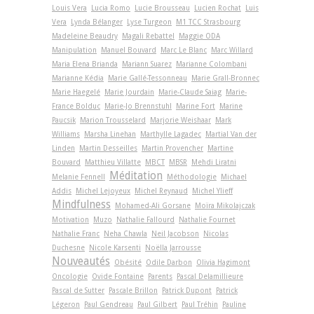
Louis Vera
Lucia Romo
Lucie Brousseau
Lucien Rochat
Luis
Vera
Lynda Bélanger
Lyse Turgeon
M1 TCC Strasbourg
Madeleine Beaudry
Magali Rebattel
Maggie ODA
Manipulation
Manuel Bouvard
Marc Le Blanc
Marc Willard
Maria Elena Brianda
Mariann Suarez
Marianne Colombani
Marianne Kédia
Marie Gallé-Tessonneau
Marie Grall-Bronnec
Marie Haegelé
Marie Jourdain
Marie-Claude Saiag
Marie-
France Bolduc
Marie-Jo Brennstuhl
Marine Fort
Marine
Paucsik
Marion Trousselard
Marjorie Weishaar
Mark
Williams
Marsha Linehan
Marthylle Lagadec
Martial Van der
Linden
Martin Desseilles
Martin Provencher
Martine
Bouvard
Matthieu Villatte
MBCT
MBSR
Mehdi Liratni
Méditation
Melanie Fennell
Méthodologie
Michael
Addis
Michel Lejoyeux
Michel Reynaud
Michel Ylieff
Mindfulness
Mohamed-Ali Gorsane
Moïra Mikolajczak
Motivation
Muzo
Nathalie Fallourd
Nathalie Fournet
Nathalie Franc
Neha Chawla
Neil Jacobson
Nicolas
Duchesne
Nicole Karsenti
Noëlla Jarrousse
Nouveautés
Obésité
Odile Darbon
Olivia Hagimont
Oncologie
Ovide Fontaine
Parents
Pascal Delamillieure
Pascal de Sutter
Pascale Brillon
Patrick Dupont
Patrick
Légeron
Paul Gendreau
Paul Gilbert
Paul Tréhin
Pauline