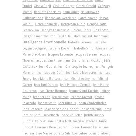
Trudel
Gisela Regli
Gisèle George
Grazia Ceschi
Grégory
Michel
Habiletés sociales
Haim Omer
Hal Arkowitz
Hallucinations
Hannie van Genderen
Harcèlement
Hassan
Rahioui
Helen Kennerley
Henri-Jean Aubin
Henryka Katia
Lesniewska
Henryka Lesniewska
Hélène Denis
Ilios Kotsou
Imagerie mentale
Impulsivité
Injustice
Insight
Insomnie
Intelligence émotionnelle
Isabelle Leboeuf
Isabelle
Leygnac-Solignac
Isabelle Roskam
Isabelle Simon-Baïssas
Ivy
Marie Blackburn
Jacques Lecomte
Jacques Leveau
Jacques
Jean
Thomas
Jacques Van Rillaer
Jana Grand
Janet Klosko
Cottraux
Jean Goulet
Jean-Christophe Seznec
Jean-François
Marmion
Jean-Jacques Colin
Jean-Louis Monestès
Jean-Luc
Émery
Jean-Marie Boisvert
Jean-Michel Aubry
Jean-Michel
Gurret
Jean-Paul Durand
Jean-Philippe Zermati
Jean-Pierre
Couteron
Jean-Pierre Houppe
Jeanne Siaud-Facchin
Jeffrey
Young
Jennifer Lee
Jeu de rôle
Jérôme Favrod
Jérôme
Palazzolo
Joanna Smith
Joël Billieux
Johan Vanderlinden
John Teasdale
Jolande van de Griendt
Jon Kabat-Zinn
Joran
Farnier
Jordi Quoidbach
Josée Veillette
Judith Brisot-
Dubois
Kelly Wilson
Kristin Neff
Laetizia Dahéron
Laure
Bricout
Laurence Kern
Laurent Holzer
Laurent Karila
Line
Hachem
Line Massé
Loretta Sala
Lou Lubie
Louis Chaloult