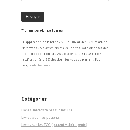
* champs obligatoires
En application de la loi n° 78-17 du 06 janvier 1978 relative à
l'informatique, aux fichiers et aux libertés, vous disposez des
droits d'opposition (art. 26i), d'accès (art. 34 à 38) et de
rectification (art. 36) des données vous concernant. Pour
cela,
contactez-nous
Catégories
Livres universitaires sur les TCC
Livres pour les patients
Livres sur les TCC (patient + thérapeute)