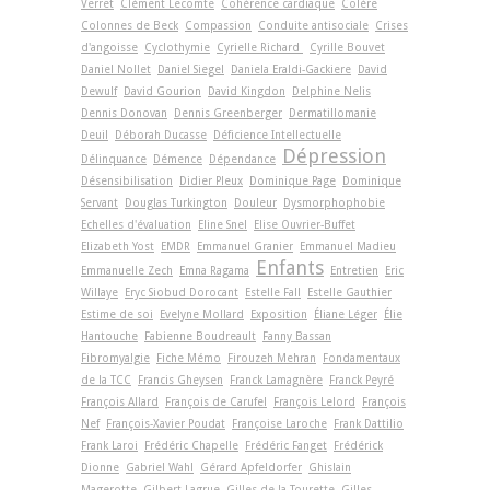
Verret
Clément Lecomte
Cohérence cardiaque
Colère
Colonnes de Beck
Compassion
Conduite antisociale
Crises
d'angoisse
Cyclothymie
Cyrielle Richard
Cyrille Bouvet
Daniel Nollet
Daniel Siegel
Daniela Eraldi-Gackiere
David
Dewulf
David Gourion
David Kingdon
Delphine Nelis
Dennis Donovan
Dennis Greenberger
Dermatillomanie
Deuil
Déborah Ducasse
Déficience Intellectuelle
Dépression
Délinquance
Démence
Dépendance
Désensibilisation
Didier Pleux
Dominique Page
Dominique
Servant
Douglas Turkington
Douleur
Dysmorphophobie
Echelles d'évaluation
Eline Snel
Elise Ouvrier-Buffet
Elizabeth Yost
EMDR
Emmanuel Granier
Emmanuel Madieu
Enfants
Emmanuelle Zech
Emna Ragama
Entretien
Eric
Willaye
Eryc Siobud Dorocant
Estelle Fall
Estelle Gauthier
Estime de soi
Evelyne Mollard
Exposition
Éliane Léger
Élie
Hantouche
Fabienne Boudreault
Fanny Bassan
Fibromyalgie
Fiche Mémo
Firouzeh Mehran
Fondamentaux
de la TCC
Francis Gheysen
Franck Lamagnère
Franck Peyré
François Allard
François de Carufel
François Lelord
François
Nef
François-Xavier Poudat
Françoise Laroche
Frank Dattilio
Frank Laroi
Frédéric Chapelle
Frédéric Fanget
Frédérick
Dionne
Gabriel Wahl
Gérard Apfeldorfer
Ghislain
Magerotte
Gilbert Lagrue
Gilles de la Tourette
Gilles