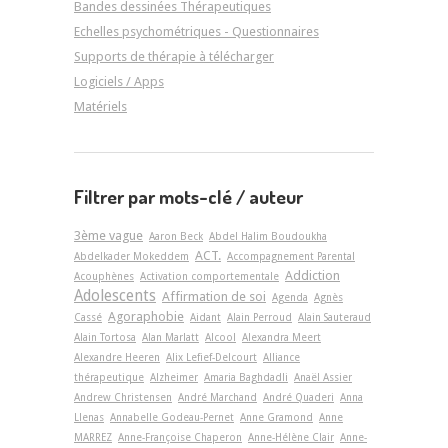
Bandes dessinées Thérapeutiques
Echelles psychométriques - Questionnaires
Supports de thérapie à télécharger
Logiciels / Apps
Matériels
Filtrer par mots-clé / auteur
3ème vague
Aaron Beck
Abdel Halim Boudoukha
ACT.
Abdelkader Mokeddem
Accompagnement Parental
Addiction
Acouphènes
Activation comportementale
Adolescents
Affirmation de soi
Agenda
Agnès
Agoraphobie
Cassé
Aidant
Alain Perroud
Alain Sauteraud
Alain Tortosa
Alan Marlatt
Alcool
Alexandra Meert
Alexandre Heeren
Alix Lefief-Delcourt
Alliance
thérapeutique
Alzheimer
Amaria Baghdadli
Anaël Assier
Andrew Christensen
André Marchand
André Quaderi
Anna
Llenas
Annabelle Godeau-Pernet
Anne Gramond
Anne
MARREZ
Anne-Françoise Chaperon
Anne-Hélène Clair
Anne-