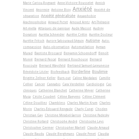
Marie Cariou-Rognant
Anne-Victoire Rousselet
Annick
Anxiété
Vincent
Anorexie
Antoine Bioy
Anxiété de
Anxiété généralisée
séparation
Aquaphobie
Arachnophobie
Arnaud Pictet
Arnoud Arntz
Art-Thérapie
Art-­mella
Attaques de panique
Aude Massot
Audrey
Donatoni
Aurélia Schneider
Aurélie Crétin
Aurélie Docteur
Autisme
Aurélie Fritsch
Aurore Sabouraud-Séguin
Auto-
compassion
Auto-observation
Automutilation
Ayman
Murad
Baptiste Brossard
Benjamin Schoendorff
Benoît
Monié
Bernard Pascal
Bernard Rouchouse
Bernard
Roucoule
Bernard Waysfeld
Bertrand Samuel-Lajeunesse
Borderline
Boulimie
Bénédicte Litzler
Biofeedback
Brigitte Zellner Keller
Burn-out
Caline Majdalani
Camille
Cellier
Cancer
Cannabis
Cara Verdellen
Cardiologie
Cas
cliniques
Catherine Blanchet
Catherine Meyer
Catherine
Musa
Cécile Coudert
Céline Baeyens
Céline Clément
Céline Douilliez
Chambless
Charles Martin Krum
Charles
Morin
Charles-Édouard Rengade
Charly Cungi
Choden
Christian Gay
Christine Mirabel-Sarron
Christine Padesky
Christine Rollard
Christophe André
Christophe Leys
Christopher Germer
Christopher Martell
Claude Arnaud
Claude Baudu
Claude Berghmans
Claude Penet
Claudia