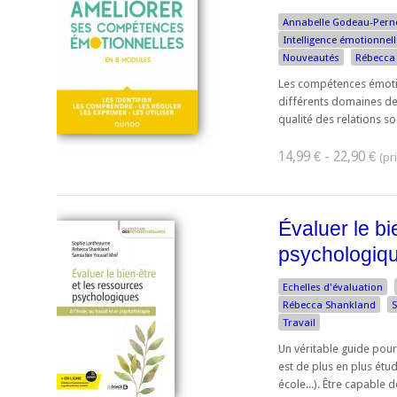
Annabelle Godeau-Pern
Intelligence émotionnell
Nouveautés
Rébecca
Les compétences émotion
différents domaines de 
qualité des relations soc
14,99 € - 22,90 €
Évaluer le bi
psychologiq
Echelles d'évaluation
Rébecca Shankland
S
Travail
Un véritable guide pour
est de plus en plus étud
école...). Être capable de