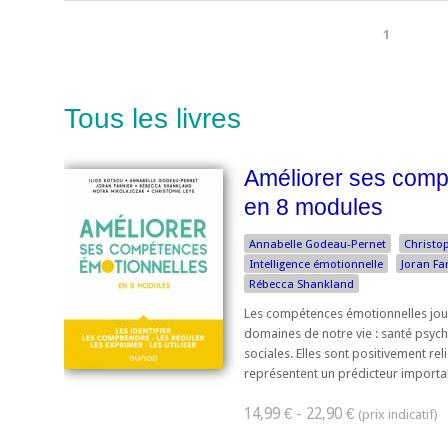
1
Tous les livres
Améliorer ses comp
en 8 modules
Annabelle Godeau-Pernet
Christo
Intelligence émotionnelle
Joran Fa
Rébecca Shankland
Les compétences émotionnelles jouen
domaines de notre vie : santé psych
sociales. Elles sont positivement reli
représentent un prédicteur important
14,99 € - 22,90 €