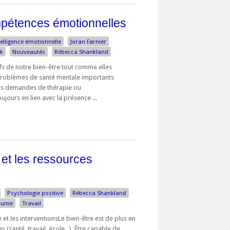
pétences émotionnelles
telligence émotionnelle
Joran Farnier
ak
Nouveautés
Rébecca Shankland
fs de notre bien-être tout comme elles
problèmes de santé mentale importants
Les demandes de thérapie ou
ours en lien avec la présence ...
 et les ressources
Psychologie positive
Rébecca Shankland
eaume
Travail
 et les interventionsLe bien-être est de plus en
(santé, travail, école...). Être capable de