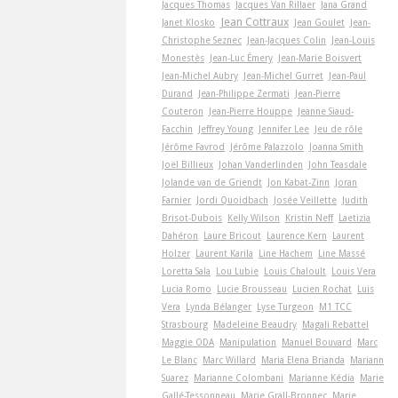
Jacques Thomas
Jacques Van Rillaer
Jana Grand
Jean Cottraux
Janet Klosko
Jean Goulet
Jean-
Christophe Seznec
Jean-Jacques Colin
Jean-Louis
Monestès
Jean-Luc Émery
Jean-Marie Boisvert
Jean-Michel Aubry
Jean-Michel Gurret
Jean-Paul
Durand
Jean-Philippe Zermati
Jean-Pierre
Couteron
Jean-Pierre Houppe
Jeanne Siaud-
Facchin
Jeffrey Young
Jennifer Lee
Jeu de rôle
Jérôme Favrod
Jérôme Palazzolo
Joanna Smith
Joël Billieux
Johan Vanderlinden
John Teasdale
Jolande van de Griendt
Jon Kabat-Zinn
Joran
Farnier
Jordi Quoidbach
Josée Veillette
Judith
Brisot-Dubois
Kelly Wilson
Kristin Neff
Laetizia
Dahéron
Laure Bricout
Laurence Kern
Laurent
Holzer
Laurent Karila
Line Hachem
Line Massé
Loretta Sala
Lou Lubie
Louis Chaloult
Louis Vera
Lucia Romo
Lucie Brousseau
Lucien Rochat
Luis
Vera
Lynda Bélanger
Lyse Turgeon
M1 TCC
Strasbourg
Madeleine Beaudry
Magali Rebattel
Maggie ODA
Manipulation
Manuel Bouvard
Marc
Le Blanc
Marc Willard
Maria Elena Brianda
Mariann
Suarez
Marianne Colombani
Marianne Kédia
Marie
Gallé-Tessonneau
Marie Grall-Bronnec
Marie