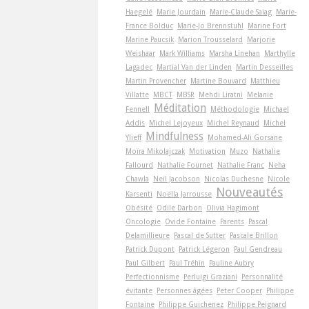
Haegelé
Marie Jourdain
Marie-Claude Saiag
Marie-
France Bolduc
Marie-Jo Brennstuhl
Marine Fort
Marine Paucsik
Marion Trousselard
Marjorie
Weishaar
Mark Williams
Marsha Linehan
Marthylle
Lagadec
Martial Van der Linden
Martin Desseilles
Martin Provencher
Martine Bouvard
Matthieu
Villatte
MBCT
MBSR
Mehdi Liratni
Melanie
Méditation
Fennell
Méthodologie
Michael
Addis
Michel Lejoyeux
Michel Reynaud
Michel
Mindfulness
Ylieff
Mohamed-Ali Gorsane
Moïra Mikolajczak
Motivation
Muzo
Nathalie
Fallourd
Nathalie Fournet
Nathalie Franc
Neha
Chawla
Neil Jacobson
Nicolas Duchesne
Nicole
Nouveautés
Karsenti
Noëlla Jarrousse
Obésité
Odile Darbon
Olivia Hagimont
Oncologie
Ovide Fontaine
Parents
Pascal
Delamillieure
Pascal de Sutter
Pascale Brillon
Patrick Dupont
Patrick Légeron
Paul Gendreau
Paul Gilbert
Paul Tréhin
Pauline Aubry
Perfectionnisme
Perluigi Graziani
Personnalité
évitante
Personnes âgées
Peter Cooper
Philippe
Fontaine
Philippe Guichenez
Philippe Peignard