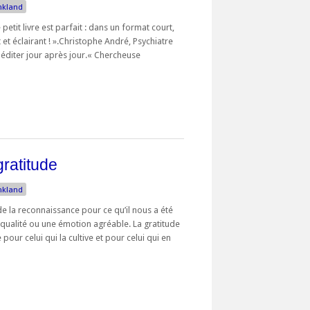
nkland
e petit livre est parfait : dans un format court,
t et éclairant ! ».Christophe André, Psychiatre
éditer jour après jour.« Chercheuse
gratitude
nkland
e la reconnaissance pour ce qu’il nous a été
 qualité ou une émotion agréable. La gratitude
pour celui qui la cultive et pour celui qui en