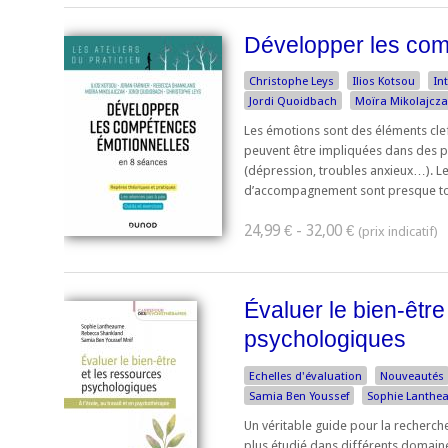
Développer les com
Christophe Leys
Ilios Kotsou
In
Jordi Quoidbach
Moïra Mikolajcz
Les émotions sont des éléments cle
peuvent être impliquées dans des 
(dépression, troubles anxieux…). 
d’accompagnement sont presque touj
24,99 € - 32,00 €
Évaluer le bien-être
psychologiques
Echelles d'évaluation
Nouveautés
Samia Ben Youssef
Sophie Lanth
Un véritable guide pour la recherche
plus étudié dans différents domaines 