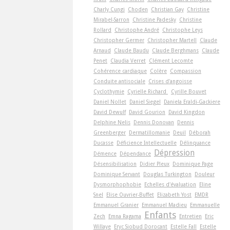
Charly Cungi
Choden
Christian Gay
Christine
Mirabel-Sarron
Christine Padesky
Christine
Rollard
Christophe André
Christophe Leys
Christopher Germer
Christopher Martell
Claude
Arnaud
Claude Baudu
Claude Berghmans
Claude
Penet
Claudia Verret
Clément Lecomte
Cohérence cardiaque
Colère
Compassion
Conduite antisociale
Crises d'angoisse
Cyclothymie
Cyrielle Richard
Cyrille Bouvet
Daniel Nollet
Daniel Siegel
Daniela Eraldi-Gackiere
David Dewulf
David Gourion
David Kingdon
Delphine Nelis
Dennis Donovan
Dennis
Greenberger
Dermatillomanie
Deuil
Déborah
Ducasse
Déficience Intellectuelle
Délinquance
Dépression
Démence
Dépendance
Désensibilisation
Didier Pleux
Dominique Page
Dominique Servant
Douglas Turkington
Douleur
Dysmorphophobie
Echelles d'évaluation
Eline
Snel
Elise Ouvrier-Buffet
Elizabeth Yost
EMDR
Emmanuel Granier
Emmanuel Madieu
Emmanuelle
Enfants
Zech
Emna Ragama
Entretien
Eric
Willaye
Eryc Siobud Dorocant
Estelle Fall
Estelle