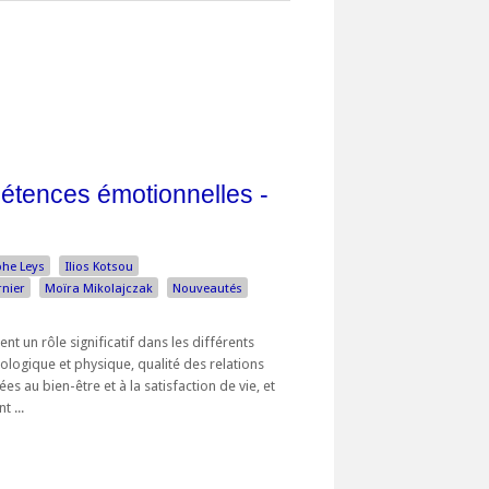
étences émotionnelles -
phe Leys
Ilios Kotsou
rnier
Moïra Mikolajczak
Nouveautés
t un rôle significatif dans les différents
ologique et physique, qualité des relations
ées au bien-être et à la satisfaction de vie, et
 ...