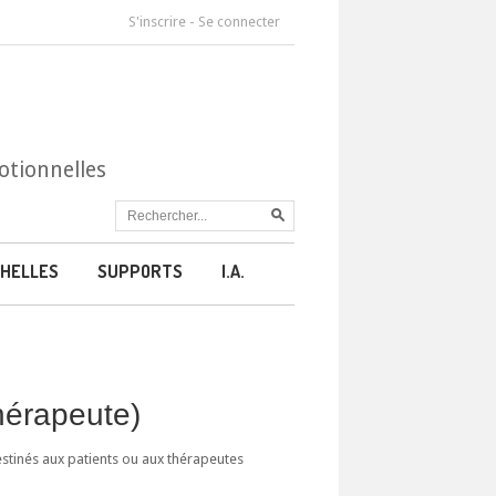
S'inscrire
-
Se connecter
otionnelles
HELLES
SUPPORTS
I.A.
thérapeute)
estinés aux patients ou aux thérapeutes