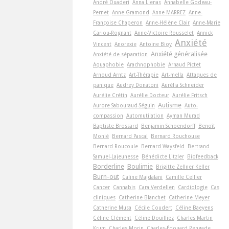
André Quaderi
Anna Llenas
Annabelle Godeau-
Pernet
Anne Gramond
Anne MARREZ
Anne-
Françoise Chaperon
Anne-Hélène Clair
Anne-Marie
Cariou-Rognant
Anne-Victoire Rousselet
Annick
Anxiété
Vincent
Anorexie
Antoine Bioy
Anxiété généralisée
Anxiété de séparation
Aquaphobie
Arachnophobie
Arnaud Pictet
Arnoud Arntz
Art-Thérapie
Art-­mella
Attaques de
panique
Audrey Donatoni
Aurélia Schneider
Aurélie Crétin
Aurélie Docteur
Aurélie Fritsch
Autisme
Aurore Sabouraud-Séguin
Auto-
compassion
Automutilation
Ayman Murad
Baptiste Brossard
Benjamin Schoendorff
Benoît
Monié
Bernard Pascal
Bernard Rouchouse
Bernard Roucoule
Bernard Waysfeld
Bertrand
Samuel-Lajeunesse
Bénédicte Litzler
Biofeedback
Borderline
Boulimie
Brigitte Zellner Keller
Burn-out
Caline Majdalani
Camille Cellier
Cancer
Cannabis
Cara Verdellen
Cardiologie
Cas
cliniques
Catherine Blanchet
Catherine Meyer
Catherine Musa
Cécile Coudert
Céline Baeyens
Céline Clément
Céline Douilliez
Charles Martin
Krum
Charles Morin
Charles-Édouard Rengade