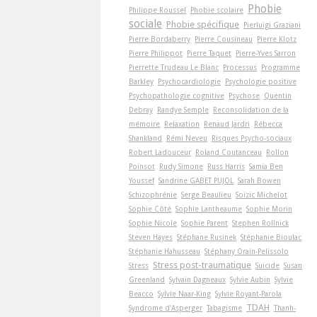
Phobie
Philippe Roussel
Phobie scolaire
sociale
Phobie spécifique
Pierluigi Graziani
Pierre Bordaberry
Pierre Cousineau
Pierre Klotz
Pierre Philippot
Pierre Taquet
Pierre-Yves Sarron
Pierrette Trudeau Le Blanc
Processus
Programme
Barkley
Psychocardiologie
Psychologie positive
Psychopathologie cognitive
Psychose
Quentin
Debray
Randye Semple
Reconsolidation de la
mémoire
Relaxation
Renaud Jardri
Rébecca
Shankland
Rémi Neveu
Risques Psycho-sociaux
Robert Ladouceur
Roland Coutanceau
Rollon
Poinsot
Rudy Simone
Russ Harris
Samia Ben
Youssef
Sandrine GABET PUJOL
Sarah Bowen
Schizophrénie
Serge Beaulieu
Soizic Michelot
Sophie Côté
Sophie Lantheaume
Sophie Morin
Sophie Nicole
Sophie Parent
Stephen Rollnick
Steven Hayes
Stéphane Rusinek
Stéphanie Bioulac
Stéphanie Hahusseau
Stéphany Orain-Pelissolo
Stress post-traumatique
Stress
Suicide
Susan
Greenland
Sylvain Dagneaux
Sylvie Aubin
Sylvie
Beacco
Sylvie Naar-King
Sylvie Royant-Parola
TDAH
Syndrome d'Asperger
Tabagisme
Thanh-