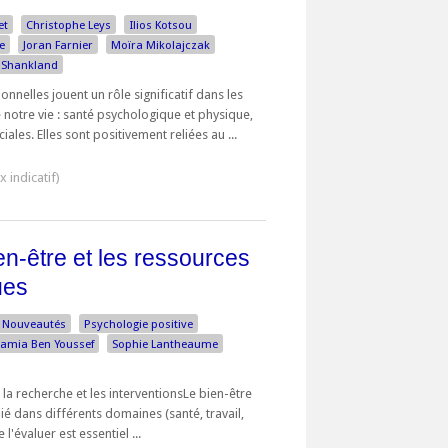
et
Christophe Leys
Ilios Kotsou
e
Joran Farnier
Moïra Mikolajczak
 Shankland
nelles jouent un rôle significatif dans les
notre vie : santé psychologique et physique,
iales. Elles sont positivement reliées au ...
en-être et les ressources
ues
Nouveautés
Psychologie positive
amia Ben Youssef
Sophie Lantheaume
 la recherche et les interventionsLe bien-être
ié dans différents domaines (santé, travail,
 l'évaluer est essentiel ...