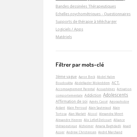
Bandes dessinées Thérapeutiques
Echelles psychométriques - Questionnaires
Supports de thérapie à télécharger
Logiciels / Apps
Matériels
Filtrer par mots-clé
3ème vague
Aaron Beck
Abdel Halim
ACT.
Boudoukha
Abdelkader Mokeddem
Accompagnement Parental
Acouphènes
Activation
Adolescents
Addiction
comportementale
Affirmation de soi
Agnès Cassé
Agoraphobie
Aidant
Alain Perroud
Alain Sauteraud
Alain
Tortosa
Alan Marlatt
Alcool
Alexandra Meert
Alexandre Heeren
Alix Lefief-Delcourt
Alliance
thérapeutique
Alzheimer
Amaria Baghdadli
Anaël
Assier
Andrew Christensen
André Marchand