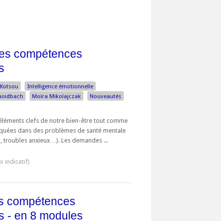
les compétences
s
s Kotsou
Intelligence émotionnelle
Quoidbach
Moïra Mikolajczak
Nouveautés
éléments clefs de notre bien-être tout comme
liquées dans des problèmes de santé mentale
, troubles anxieux…). Les demandes ...
es compétences
s - en 8 modules