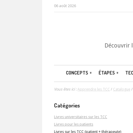
06 août 2026
Découvrir 
CONCEPTS
ÉTAPES
TE
Vous êtes ici :
Apprendre les TCC
/
Catalogue
Catégories
Livres universitaires sur les TCC
Livres pour les patients
Livres sur les TCC (patient + thérapeute)