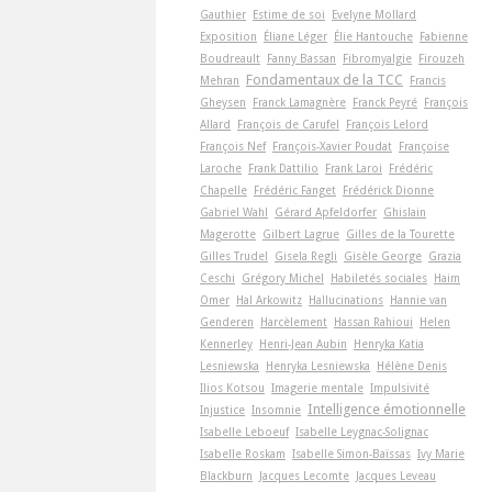
Gauthier
Estime de soi
Evelyne Mollard
Exposition
Éliane Léger
Élie Hantouche
Fabienne
Boudreault
Fanny Bassan
Fibromyalgie
Firouzeh
Fondamentaux de la TCC
Mehran
Francis
Gheysen
Franck Lamagnère
Franck Peyré
François
Allard
François de Carufel
François Lelord
François Nef
François-Xavier Poudat
Françoise
Laroche
Frank Dattilio
Frank Laroi
Frédéric
Chapelle
Frédéric Fanget
Frédérick Dionne
Gabriel Wahl
Gérard Apfeldorfer
Ghislain
Magerotte
Gilbert Lagrue
Gilles de la Tourette
Gilles Trudel
Gisela Regli
Gisèle George
Grazia
Ceschi
Grégory Michel
Habiletés sociales
Haim
Omer
Hal Arkowitz
Hallucinations
Hannie van
Genderen
Harcèlement
Hassan Rahioui
Helen
Kennerley
Henri-Jean Aubin
Henryka Katia
Lesniewska
Henryka Lesniewska
Hélène Denis
Ilios Kotsou
Imagerie mentale
Impulsivité
Intelligence émotionnelle
Injustice
Insomnie
Isabelle Leboeuf
Isabelle Leygnac-Solignac
Isabelle Roskam
Isabelle Simon-Baïssas
Ivy Marie
Blackburn
Jacques Lecomte
Jacques Leveau