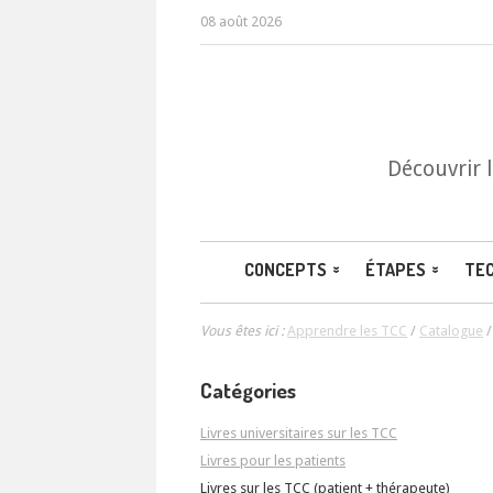
08 août 2026
Découvrir 
CONCEPTS
ÉTAPES
TE
Vous êtes ici :
Apprendre les TCC
/
Catalogue
Catégories
Livres universitaires sur les TCC
Livres pour les patients
Livres sur les TCC (patient + thérapeute)