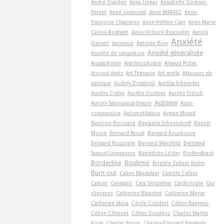
André Quaderi
Anna Llenas
Annabelle Godeau-
Pernet
Anne Gramond
Anne MARREZ
Anne-
Françoise Chaperon
Anne-Hélène Clair
Anne-Marie
Cariou-Rognant
Anne-Victoire Rousselet
Annick
Anxiété
Vincent
Anorexie
Antoine Bioy
Anxiété généralisée
Anxiété de séparation
Aquaphobie
Arachnophobie
Arnaud Pictet
Arnoud Arntz
Art-Thérapie
Art-­mella
Attaques de
panique
Audrey Donatoni
Aurélia Schneider
Aurélie Crétin
Aurélie Docteur
Aurélie Fritsch
Autisme
Aurore Sabouraud-Séguin
Auto-
compassion
Automutilation
Ayman Murad
Baptiste Brossard
Benjamin Schoendorff
Benoît
Monié
Bernard Pascal
Bernard Rouchouse
Bernard Roucoule
Bernard Waysfeld
Bertrand
Samuel-Lajeunesse
Bénédicte Litzler
Biofeedback
Borderline
Boulimie
Brigitte Zellner Keller
Burn-out
Caline Majdalani
Camille Cellier
Cancer
Cannabis
Cara Verdellen
Cardiologie
Cas
cliniques
Catherine Blanchet
Catherine Meyer
Catherine Musa
Cécile Coudert
Céline Baeyens
Céline Clément
Céline Douilliez
Charles Martin
Krum
Charles Morin
Charles-Édouard Rengade