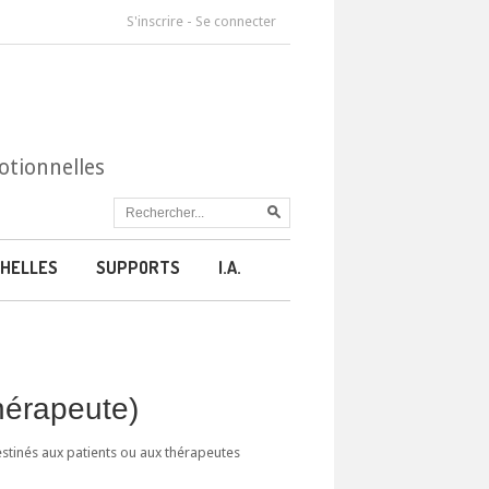
S'inscrire
-
Se connecter
otionnelles
HELLES
SUPPORTS
I.A.
thérapeute)
estinés aux patients ou aux thérapeutes