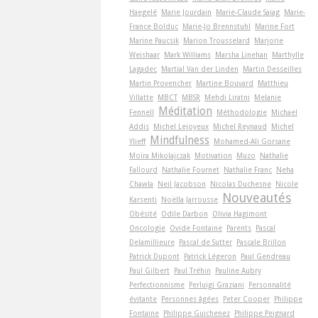
Haegelé
Marie Jourdain
Marie-Claude Saiag
Marie-
France Bolduc
Marie-Jo Brennstuhl
Marine Fort
Marine Paucsik
Marion Trousselard
Marjorie
Weishaar
Mark Williams
Marsha Linehan
Marthylle
Lagadec
Martial Van der Linden
Martin Desseilles
Martin Provencher
Martine Bouvard
Matthieu
Villatte
MBCT
MBSR
Mehdi Liratni
Melanie
Méditation
Fennell
Méthodologie
Michael
Addis
Michel Lejoyeux
Michel Reynaud
Michel
Mindfulness
Ylieff
Mohamed-Ali Gorsane
Moïra Mikolajczak
Motivation
Muzo
Nathalie
Fallourd
Nathalie Fournet
Nathalie Franc
Neha
Chawla
Neil Jacobson
Nicolas Duchesne
Nicole
Nouveautés
Karsenti
Noëlla Jarrousse
Obésité
Odile Darbon
Olivia Hagimont
Oncologie
Ovide Fontaine
Parents
Pascal
Delamillieure
Pascal de Sutter
Pascale Brillon
Patrick Dupont
Patrick Légeron
Paul Gendreau
Paul Gilbert
Paul Tréhin
Pauline Aubry
Perfectionnisme
Perluigi Graziani
Personnalité
évitante
Personnes âgées
Peter Cooper
Philippe
Fontaine
Philippe Guichenez
Philippe Peignard