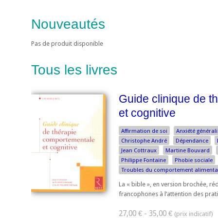
Nouveautés
Pas de produit disponible
Tous les livres
Guide clinique de 
et cognitive
Affirmation de soi
Anxiété général
Christophe André
Dépendance
Jean Cottraux
Martine Bouvard
Philippe Fontaine
Phobie sociale
Troubles du comportement alimenta
La « bible », en version brochée, réd
francophones à l’attention des pratic
27,00 € - 35,00 €