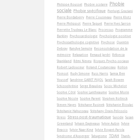
Phobie
Philippe Roussel
Phobie scolaire
sociale
Phobie spécifique
Pierluigi Graziani
Pierre Bordaberry
Pierre Cousineau
Pierre Klotz
Pierre Philippot
Pierre Taquet
Pierre-Yves Sarron
Pierrette Trudeau Le Blanc
Processus
Programme
Barkley
Psychocardiologie
Psychologie positive
Psychopathologie cognitive
Psychose
Quentin
Debray
Randye Semple
Reconsolidation de la
mémoire
Relaxation
Renaud Jardri
Rébecca
Shankland
Rémi Neveu
Risques Psycho-sociaux
Robert Ladouceur
Roland Coutanceau
Rollon
Poinsot
Rudy Simone
Russ Harris
Samia Ben
Youssef
Sandrine GABET PUJOL
Sarah Bowen
Schizophrénie
Serge Beaulieu
Soizic Michelot
Sophie Côté
Sophie Lantheaume
Sophie Morin
Sophie Nicole
Sophie Parent
Stephen Rollnick
Steven Hayes
Stéphane Rusinek
Stéphanie Bioulac
Stéphanie Hahusseau
Stéphany Orain-Pelissolo
Stress post-traumatique
Stress
Suicide
Susan
Greenland
Sylvain Dagneaux
Sylvie Aubin
Sylvie
Beacco
Sylvie Naar-King
Sylvie Royant-Parola
TDAH
Syndrome d'Asperger
Tabagisme
Thanh-