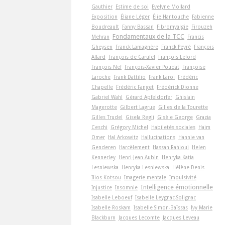
Gauthier
Estime de soi
Evelyne Mollard
Exposition
Éliane Léger
Élie Hantouche
Fabienne
Boudreault
Fanny Bassan
Fibromyalgie
Firouzeh
Fondamentaux de la TCC
Mehran
Francis
Gheysen
Franck Lamagnère
Franck Peyré
François
Allard
François de Carufel
François Lelord
François Nef
François-Xavier Poudat
Françoise
Laroche
Frank Dattilio
Frank Laroi
Frédéric
Chapelle
Frédéric Fanget
Frédérick Dionne
Gabriel Wahl
Gérard Apfeldorfer
Ghislain
Magerotte
Gilbert Lagrue
Gilles de la Tourette
Gilles Trudel
Gisela Regli
Gisèle George
Grazia
Ceschi
Grégory Michel
Habiletés sociales
Haim
Omer
Hal Arkowitz
Hallucinations
Hannie van
Genderen
Harcèlement
Hassan Rahioui
Helen
Kennerley
Henri-Jean Aubin
Henryka Katia
Lesniewska
Henryka Lesniewska
Hélène Denis
Ilios Kotsou
Imagerie mentale
Impulsivité
Intelligence émotionnelle
Injustice
Insomnie
Isabelle Leboeuf
Isabelle Leygnac-Solignac
Isabelle Roskam
Isabelle Simon-Baïssas
Ivy Marie
Blackburn
Jacques Lecomte
Jacques Leveau