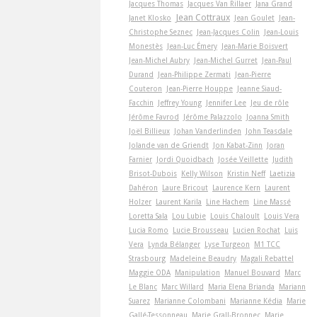
Jacques Thomas
Jacques Van Rillaer
Jana Grand
Jean Cottraux
Janet Klosko
Jean Goulet
Jean-
Christophe Seznec
Jean-Jacques Colin
Jean-Louis
Monestès
Jean-Luc Émery
Jean-Marie Boisvert
Jean-Michel Aubry
Jean-Michel Gurret
Jean-Paul
Durand
Jean-Philippe Zermati
Jean-Pierre
Couteron
Jean-Pierre Houppe
Jeanne Siaud-
Facchin
Jeffrey Young
Jennifer Lee
Jeu de rôle
Jérôme Favrod
Jérôme Palazzolo
Joanna Smith
Joël Billieux
Johan Vanderlinden
John Teasdale
Jolande van de Griendt
Jon Kabat-Zinn
Joran
Farnier
Jordi Quoidbach
Josée Veillette
Judith
Brisot-Dubois
Kelly Wilson
Kristin Neff
Laetizia
Dahéron
Laure Bricout
Laurence Kern
Laurent
Holzer
Laurent Karila
Line Hachem
Line Massé
Loretta Sala
Lou Lubie
Louis Chaloult
Louis Vera
Lucia Romo
Lucie Brousseau
Lucien Rochat
Luis
Vera
Lynda Bélanger
Lyse Turgeon
M1 TCC
Strasbourg
Madeleine Beaudry
Magali Rebattel
Maggie ODA
Manipulation
Manuel Bouvard
Marc
Le Blanc
Marc Willard
Maria Elena Brianda
Mariann
Suarez
Marianne Colombani
Marianne Kédia
Marie
Gallé-Tessonneau
Marie Grall-Bronnec
Marie