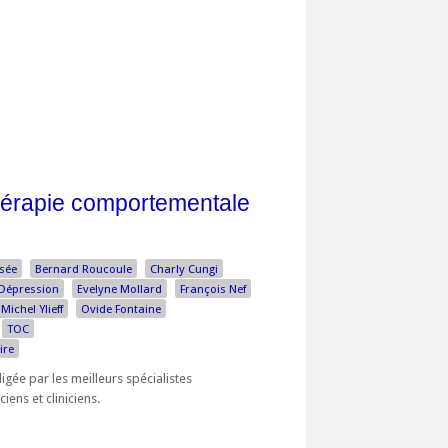
thérapie comportementale
isée
Bernard Roucoule
Charly Cungi
Dépression
Evelyne Mollard
François Nef
Michel Ylieff
Ovide Fontaine
TOC
ire
igée par les meilleurs spécialistes
iens et cliniciens.