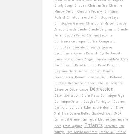
Charly Cungi
Choden
Christian Gay
Christine
Mirabel-Sarron
Christine Padesky
Christine
Rollard
Christophe André
Christophe Leys
Christopher Germer
Christopher Martell
Claude
Arnaud
Claude Baudu
Claude Berghmans
Claude
Penet
Claudia Verret
Clément Lecomte
Cohérence cardiaque
Colère
Compassion
Conduite antisociale
Crises d'angoisse
Cyclothymie
Cyrielle Richard
Cyrille Bouvet
Daniel Nollet
Daniel Siegel
Daniela Eraldi-Gackiere
David Dewulf
David Gourion
David Kingdon
Delphine Nelis
Dennis Donovan
Dennis
Greenberger
Dermatillomanie
Deuil
Déborah
Ducasse
Déficience Intellectuelle
Délinquance
Dépression
Démence
Dépendance
Désensibilisation
Didier Pleux
Dominique Page
Dominique Servant
Douglas Turkington
Douleur
Dysmorphophobie
Echelles d'évaluation
Eline
Snel
Elise Ouvrier-Buffet
Elizabeth Yost
EMDR
Emmanuel Granier
Emmanuel Madieu
Emmanuelle
Enfants
Zech
Emna Ragama
Entretien
Eric
Willaye
Eryc Siobud Dorocant
Estelle Fall
Estelle