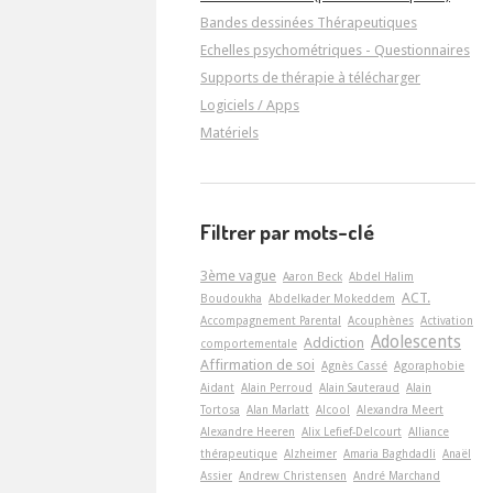
Bandes dessinées Thérapeutiques
Echelles psychométriques - Questionnaires
Supports de thérapie à télécharger
Logiciels / Apps
Matériels
Filtrer par mots-clé
3ème vague
Aaron Beck
Abdel Halim
ACT.
Boudoukha
Abdelkader Mokeddem
Accompagnement Parental
Acouphènes
Activation
Adolescents
Addiction
comportementale
Affirmation de soi
Agnès Cassé
Agoraphobie
Aidant
Alain Perroud
Alain Sauteraud
Alain
Tortosa
Alan Marlatt
Alcool
Alexandra Meert
Alexandre Heeren
Alix Lefief-Delcourt
Alliance
thérapeutique
Alzheimer
Amaria Baghdadli
Anaël
Assier
Andrew Christensen
André Marchand