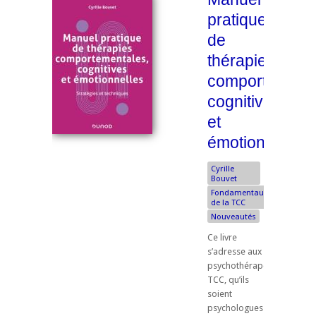
pratique
de
thérapies
comportementa
cognitives
et
émotionnelles
Cyrille
Bouvet
Fondamentaux
de la TCC
Nouveautés
Ce livre
s’adresse aux
psychothérapeutes
TCC, qu’ils
soient
psychologues