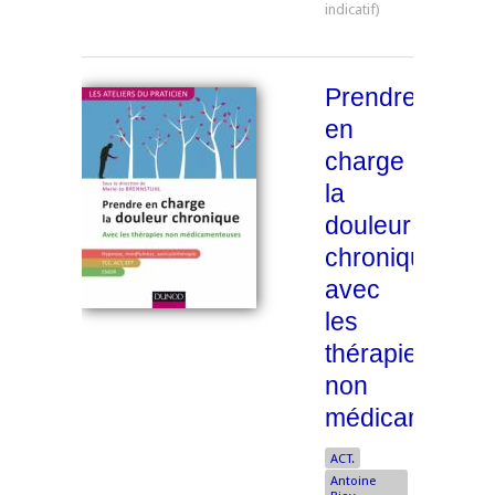
Prendre
en
charge
la
douleur
chronique
avec
les
thérapies
non
médicamenteu
ACT.
Antoine