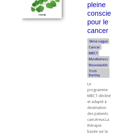
pleine
conscience
pour le
cancer
3ème vague
Cancer
MBCT
Mindfulness
Nouveautés
Trish
Bartley
Le
programme
MBCT décliné
et adapté à
destination
des patients
cancéreux.La
thérapie
basée sur la