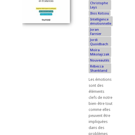
Christophe
Leys
Ilios Kotsou
Intelligence
émotionnelle
Joran
Farnier
Jordi
Quoidbach
Moïra
Mikolajczak
Nouveautés
Rébecca
Shankland
Les émotions
sont des
éléments
clefs de notre
bien-être tout
comme elles
peuvent être
impliquées
dans des
problèmes