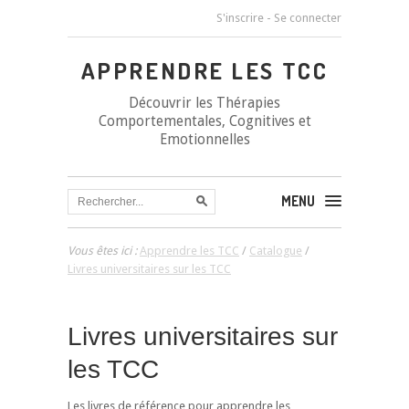
S'inscrire
-
Se connecter
APPRENDRE LES TCC
Découvrir les Thérapies
Comportementales, Cognitives et
Emotionnelles
MENU
Vous êtes ici :
Apprendre les TCC
/
Catalogue
/
Livres universitaires sur les TCC
Livres universitaires sur
les TCC
Les livres de référence pour apprendre les