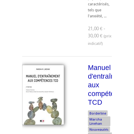
caractérisés,
tels que
l'anxiété, ...
21,00 € -
30,00 €
Manuel
d'entraînement
aux
compétences
TCD
Borderline
Marsha
Linehan
Nouveautés