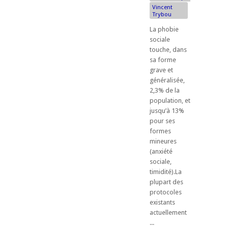
Vincent
Trybou
La phobie
sociale
touche, dans
sa forme
grave et
généralisée,
2,3% de la
population, et
jusqu’à 13%
pour ses
formes
mineures
(anxiété
sociale,
timidité).La
plupart des
protocoles
existants
actuellement
...