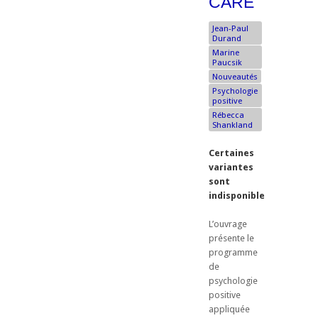
CARE
Jean-Paul
Durand
Marine
Paucsik
Nouveautés
Psychologie
positive
Rébecca
Shankland
Certaines
variantes
sont
indisponibles
L’ouvrage
présente le
programme
de
psychologie
positive
appliquée