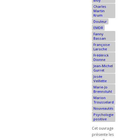
Bioy
Charles
Martin
Krum
Douleur
EMDR
Fanny
Bassan
Françoise
Laroche
Frédérick
Dionne
Jean-Michel
Gurret
Josée
Veillette
Marie-Jo
Brennstuhl
Marion
Trousselard
Nouveautés
Psychologie
positive
Cet ouvrage
présente les