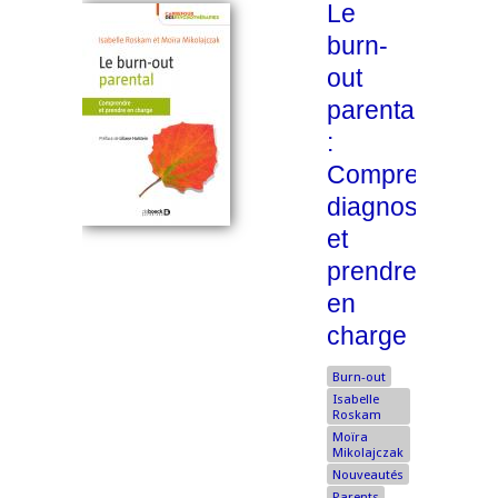
Le
burn-
out
parental
:
Comprendre,
diagnostiquer
et
prendre
en
charge
Burn-out
Isabelle
Roskam
Moïra
Mikolajczak
Nouveautés
Parents