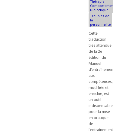
Thérapie
Comportementale
Dialectique
Troubles de
la
personnalité
Cette
traduction
très attendue
de la 2e
édition du
Manuel
d’entraînement
aux
compétences,
modifiée et
enrichie, est
un outil
indispensable
pour la mise
en pratique
de
l’entraînement