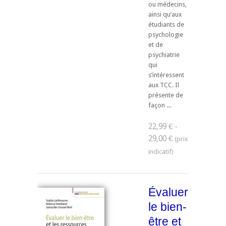
ou médecins,
ainsi qu’aux
étudiants de
psychologie
et de
psychiatrie
qui
s’intéressent
aux TCC. Il
présente de
façon ...
22,99 € -
29,00 €
Évaluer
le bien-
être et