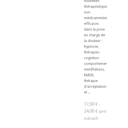
nouvelles
thérapeutiques
non
médicamenteuses
efficaces
dans la prise
en charge de
la douleur :
hypnose,
thérapies
cognitivo-
comportementales,
mindfulness,
EMDR,
thérapie
d'acceptation
et ...
17,00 € -
24,00 €