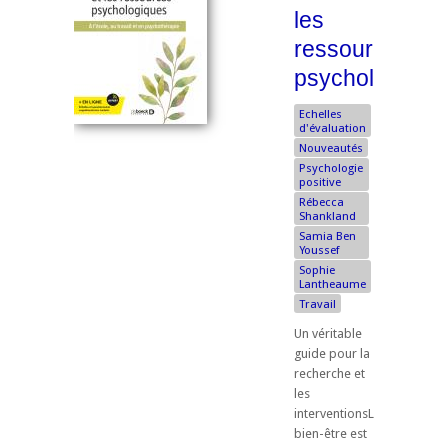
les
ressources
psychologique
Echelles
d'évaluation
Nouveautés
Psychologie
positive
Rébecca
Shankland
Samia Ben
Youssef
Sophie
Lantheaume
Travail
Un véritable
guide pour la
recherche et
les
interventionsLe
bien-être est