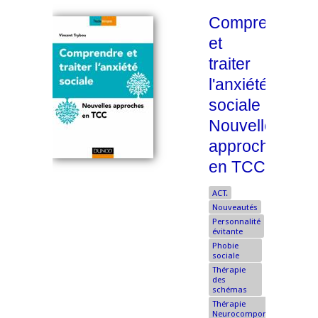
Comprendre
et
traiter
l'anxiété
sociale
Nouvelles
approches
en TCC
ACT.
Nouveautés
Personnalité
évitante
Phobie
sociale
Thérapie
des
schémas
Thérapie
Neurocomportementale