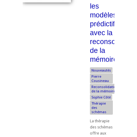
les
modèles
prédictifs
avec la
reconsolidatio
de la
mémoire
Nouveautés
Pierre
Cousineau
Reconsolidation
de la mémoire
Sophie Côté
Thérapie
des
schémas
La thérapie
des schémas
offre aux