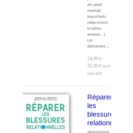
de santé
mentale
importants
(dépression,
troubles
anxieux…).
Les
demandes ...
24,99 € -
32,00 €
Réparer
les
blessures
relationnelles