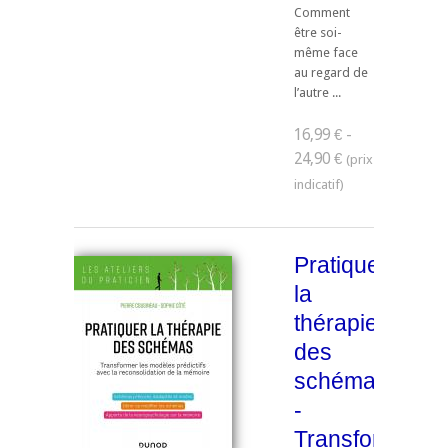
Comment
être soi-
même face
au regard de
l’autre ...
16,99 € -
24,90 €
Pratiquer
la
thérapie
des
schémas
-
Transformer