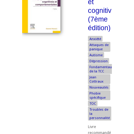
et
cognitives
(7ème
édition)
Anxiété
Attaques de
panique
Autisme
Dépression
Fondamentaux
de la TCC
Jean
Cottraux
Nouveautés
Phobie
spécifique
TOC
Troubles de
la
personnalité
Livre
recommandé