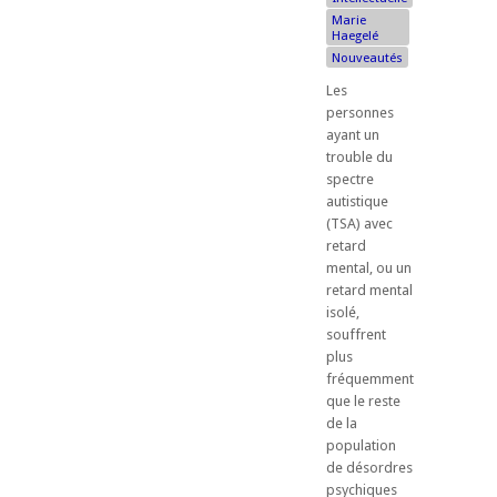
Marie
Haegelé
Nouveautés
Les
personnes
ayant un
trouble du
spectre
autistique
(TSA) avec
retard
mental, ou un
retard mental
isolé,
souffrent
plus
fréquemment
que le reste
de la
population
de désordres
psychiques