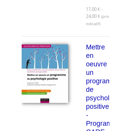
17,00 € -
24,00 €
Mettre
en
oeuvre
un
programme
de
psychologie
positive
-
Programme