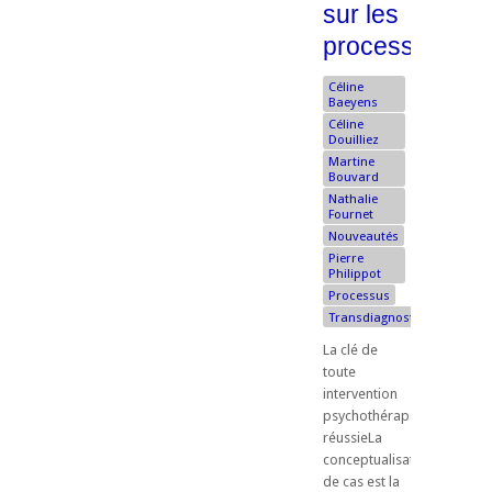
sur les
processus
Céline
Baeyens
Céline
Douilliez
Martine
Bouvard
Nathalie
Fournet
Nouveautés
Pierre
Philippot
Processus
Transdiagnostique
La clé de
toute
intervention
psychothérapeutique
réussieLa
conceptualisation
de cas est la