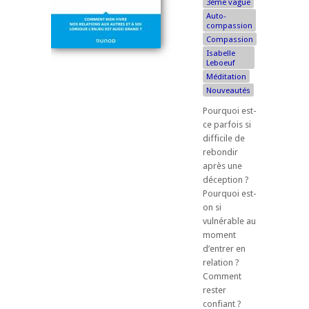
3ème vague
Auto-
compassion
Compassion
Isabelle
Leboeuf
Méditation
Nouveautés
Pourquoi est-
ce parfois si
difficile de
rebondir
après une
déception ?
Pourquoi est-
on si
vulnérable au
moment
d’entrer en
relation ?
Comment
rester
confiant ?