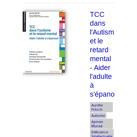
TCC
dans
l'Autisme
et le
retard
mental
- Aider
l'adulte
à
s'épanouir
Aurélie
Fritsch
Autisme
Ayman
Murad
Déficience
Intellectuelle