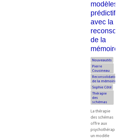
modèles
prédictifs
avec la
reconsolidatio
de la
mémoire
Nouveautés
Pierre
Cousineau
Reconsolidation
de la mémoire
Sophie Côté
Thérapie
des
schémas
La thérapie
des schémas
offre aux
psychothérapeutes
un modèle