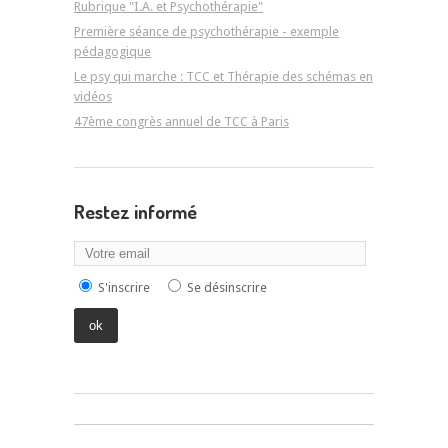
Rubrique "I.A. et Psychothérapie"
Première séance de psychothérapie - exemple
pédagogique
Le psy qui marche : TCC et Thérapie des schémas en
vidéos
47ème congrès annuel de TCC à Paris
Restez informé
S'inscrire
Se désinscrire