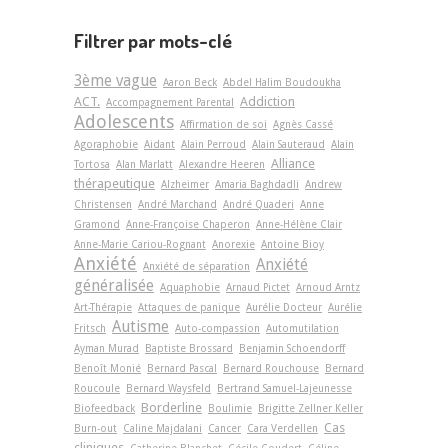
Filtrer par mots-clé
3ème vague
Aaron Beck
Abdel Halim Boudoukha
ACT.
Addiction
Accompagnement Parental
Adolescents
Affirmation de soi
Agnès Cassé
Agoraphobie
Aidant
Alain Perroud
Alain Sauteraud
Alain
Alliance
Tortosa
Alan Marlatt
Alexandre Heeren
thérapeutique
Alzheimer
Amaria Baghdadli
Andrew
Christensen
André Marchand
André Quaderi
Anne
Gramond
Anne-Françoise Chaperon
Anne-Hélène Clair
Anne-Marie Cariou-Rognant
Anorexie
Antoine Bioy
Anxiété
Anxiété
Anxiété de séparation
généralisée
Aquaphobie
Arnaud Pictet
Arnoud Arntz
Art-Thérapie
Attaques de panique
Aurélie Docteur
Aurélie
Autisme
Fritsch
Auto-compassion
Automutilation
Ayman Murad
Baptiste Brossard
Benjamin Schoendorff
Benoît Monié
Bernard Pascal
Bernard Rouchouse
Bernard
Roucoule
Bernard Waysfeld
Bertrand Samuel-Lajeunesse
Borderline
Biofeedback
Boulimie
Brigitte Zellner Keller
Cas
Burn-out
Caline Majdalani
Cancer
Cara Verdellen
cliniques
Catherine Blanchet
Cécile Coudert
Céline