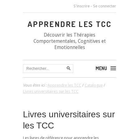
S'inscrire
-
Se connecter
APPRENDRE LES TCC
Découvrir les Thérapies
Comportementales, Cognitives et
Emotionnelles
MENU
Vous êtes ici :
Apprendre les TCC
/
Catalogue
/
Livres universitaires sur les TCC
Livres universitaires sur
les TCC
Les livres de référence pour apprendre les