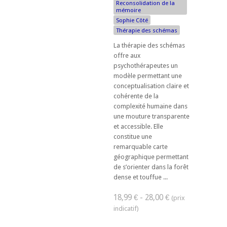
Reconsolidation de la
mémoire
Sophie Côté
Thérapie des schémas
La thérapie des schémas
offre aux
psychothérapeutes un
modèle permettant une
conceptualisation claire et
cohérente de la
complexité humaine dans
une mouture transparente
et accessible. Elle
constitue une
remarquable carte
géographique permettant
de s’orienter dans la forêt
dense et touffue ...
18,99 € - 28,00 €