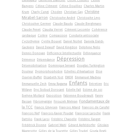
Baeyens
Céline Clément
Céline Douilliez
Charles Martin
Christine
Krum
Charly Cungi
Choden
Christian Gay
Mirabel-Sarron
Christophe André
Christophe Leys
Christopher Germer
Claude Baudu
Claude Berghmans
Claude Penet
Claudia Verret
Clément Lecomte
Cohérence
cardiaque
Colère
Compassion
Conduite antisociale
Cyclothymie
Cyrille Bouvet
Daniel Nollet
Daniela Eraldi-
Gackiere
David Dewulf
David Kingdon
Delphine Nelis
Dennis Donovan
Déficience Intellectuelle
Délinquance
Dépression
Démence
Dépendance
Désensibilisation
Dominique Servant
Douglas Turkington
Douleur
Dysmorphophobie
Echelles d'évaluation
Elise
Ouvrier-Buffet
Elizabeth Yost
EMDR
Emmanuel Madieu
Enfants
Emmanuelle Zech
Emna Ragama
Entretien
Eric
Willaye
Eryc Siobud Dorocant
Estelle Fall
Estime de soi
Evelyne Mollard
Exposition
Fabienne Boudreault
Fanny
Fondamentaux de
Bassan
Fibromyalgie
Firouzeh Mehran
la TCC
Francis Gheysen
François Allard
François de Carufel
François Nef
François-Xavier Poudat
Françoise Laroche
Frank
Dattilio
Frank Laroi
Frédéric Chapelle
Frédéric Fanget
Frédérick Dionne
Gabriel Wahl
Gérard Apfeldorfer
Ghislain
Magerotte
Gilles de la Tourette
Gilles Trudel
Gisela Regli