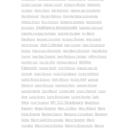
Gisèle George
Grazia Ceschi
Grégory Michel
Habiletés
sociales
Haim Omer
Hal Arkowitz
Hannie van Genderen
Harcèlement
Hassan Rahioui
Henryka Katia Lesniewska
Hélène Denis
Ilios Kotsou
Imagerie mentale
Impulsivité
Intelligence émotionnelle
Insomnie
Isabelle Leboeuf
Isabelle Leygnac-Solignac
Isabelle Roskam
Ivy Marie
Blackburn
Jacques Lecomte
Jacques Thomas
Jana Grand
Jean Cottraux
Janet Klosko
Jean Goulet
Jean-Christophe
Seznec
Jean-Louis Monestès
Jean-Marie Boisvert
Jean-Michel
Gurret
Jean-Paul Durand
Jean-Philippe Zermati
Jeffrey Young
Jérôme
Jennifer Lee
Jeu de rôle
Jérôme Favrod
Palazzolo
Joanna Smith
Joël Billieux
Jolande van de
Griendt
Joran Farnier
Jordi Quoidbach
Josée Veillette
Judith Brisot-Dubois
Kelly Wilson
Kristin Neff
Laetizia
Dahéron
Laure Bricout
Laurence Kern
Laurent Holzer
Laurent Karila
Line Massé
Loretta Sala
Louis Chaloult
Louis
Luis
Vera
Lucia Romo
Lucie Brousseau
Lucien Rochat
Vera
M1 TCC Strasbourg
Lyse Turgeon
Madeleine
Beaudry
Magali Rebattel
Marc Le Blanc
Marc Willard
Maria
Elena Brianda
Mariann Suarez
Marianne Colombani
Marianne
Kédia
Marie Gallé-Tessonneau
Marie Haegelé
Marie
Jourdain
Marie-France Bolduc
Marie-Jo Brennstuhl
Marine