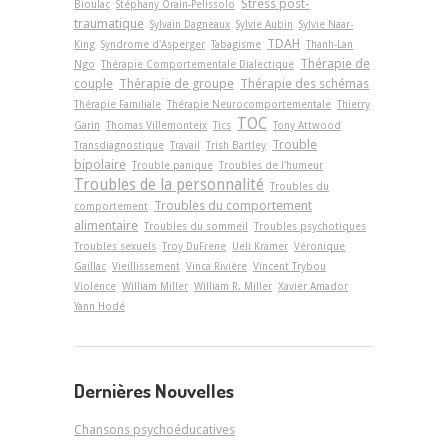
Stress post-
Bioulac
Stéphany Orain-Pelissolo
traumatique
Sylvain Dagneaux
Sylvie Aubin
Sylvie Naar-
TDAH
King
Syndrome d'Asperger
Tabagisme
Thanh-Lan
Thérapie de
Ngo
Thérapie Comportementale Dialectique
couple
Thérapie de groupe
Thérapie des schémas
Thérapie Familiale
Thérapie Neurocomportementale
Thierry
TOC
Garin
Thomas Villemonteix
Tics
Tony Attwood
Trouble
Transdiagnostique
Travail
Trish Bartley
bipolaire
Trouble panique
Troubles de l'humeur
Troubles de la personnalité
Troubles du
Troubles du comportement
comportement
alimentaire
Troubles du sommeil
Troubles psychotiques
Troubles sexuels
Troy DuFrene
Ueli Kramer
Véronique
Gaillac
Vieillissement
Vinca Rivière
Vincent Trybou
Violence
William Miller
William R. Miller
Xavier Amador
Yann Hodé
Dernières Nouvelles
Chansons psychoéducatives