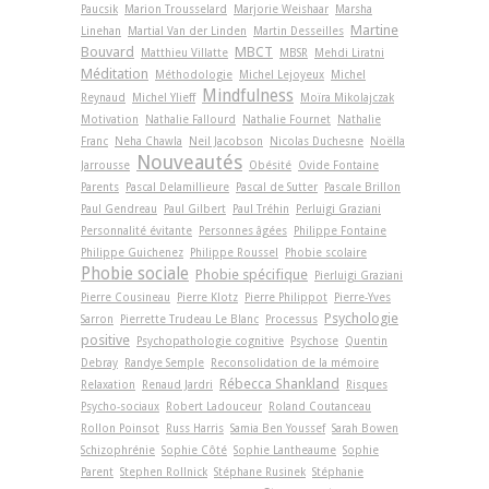
Paucsik
Marion Trousselard
Marjorie Weishaar
Marsha
Martine
Linehan
Martial Van der Linden
Martin Desseilles
Bouvard
MBCT
Matthieu Villatte
MBSR
Mehdi Liratni
Méditation
Méthodologie
Michel Lejoyeux
Michel
Mindfulness
Reynaud
Michel Ylieff
Moïra Mikolajczak
Motivation
Nathalie Fallourd
Nathalie Fournet
Nathalie
Franc
Neha Chawla
Neil Jacobson
Nicolas Duchesne
Noëlla
Nouveautés
Jarrousse
Obésité
Ovide Fontaine
Parents
Pascal Delamillieure
Pascal de Sutter
Pascale Brillon
Paul Gendreau
Paul Gilbert
Paul Tréhin
Perluigi Graziani
Personnalité évitante
Personnes âgées
Philippe Fontaine
Philippe Guichenez
Philippe Roussel
Phobie scolaire
Phobie sociale
Phobie spécifique
Pierluigi Graziani
Pierre Cousineau
Pierre Klotz
Pierre Philippot
Pierre-Yves
Psychologie
Sarron
Pierrette Trudeau Le Blanc
Processus
positive
Psychopathologie cognitive
Psychose
Quentin
Debray
Randye Semple
Reconsolidation de la mémoire
Rébecca Shankland
Relaxation
Renaud Jardri
Risques
Psycho-sociaux
Robert Ladouceur
Roland Coutanceau
Rollon Poinsot
Russ Harris
Samia Ben Youssef
Sarah Bowen
Schizophrénie
Sophie Côté
Sophie Lantheaume
Sophie
Parent
Stephen Rollnick
Stéphane Rusinek
Stéphanie