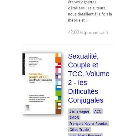
étapes vignettes
détaillées Les auteurs
nous détaillent à la fois la
théorie et ...
42,00 €
Sexualité,
Couple et
TCC. Volume
2 - les
Difficultés
Conjugales
3ème vague
ACT.
EMDR
François-Xavier Poudat
Gilles Trudel
Jean-Marie Boisvert