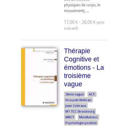
physiques (le corps, le
mouvement), ...
17,00 € - 26,00 €
Thérapie
Cognitive et
émotions - La
troisième
vague
3ème vague
ACT.
Firouzeh Mehran
Jean Cottraux
M1 TCC Strasbourg
MBCT
Mindfulness
Psychologie positive