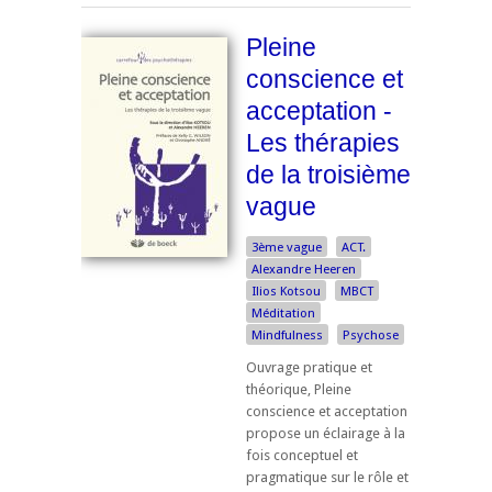
Pleine
conscience et
acceptation -
Les thérapies
de la troisième
vague
3ème vague
ACT.
Alexandre Heeren
Ilios Kotsou
MBCT
Méditation
Mindfulness
Psychose
Ouvrage pratique et
théorique, Pleine
conscience et acceptation
propose un éclairage à la
fois conceptuel et
pragmatique sur le rôle et