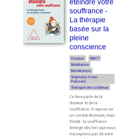
éteindre votre
souffrance -
La thérapie
basée sur la
pleine
conscience
Douleur
MBCT
Méditation
Mindfulness
Stéphany Orain-
Pelissolo
Thérapie des schémas
Ce livre parle de la
douleur et de la
souffrance. Il repose sur
un constat étonnant, mais
fondé : la souffrance
émerge dès lors que nous
n’acceptons pas de vivre