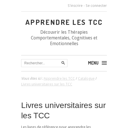
S'inscrire
-
Se connecter
APPRENDRE LES TCC
Découvrir les Thérapies
Comportementales, Cognitives et
Emotionnelles
MENU
Vous êtes ici :
Apprendre les TCC
/
Catalogue
/
Livres universitaires sur les TCC
Livres universitaires sur
les TCC
Les livres de référence pour apprendre les