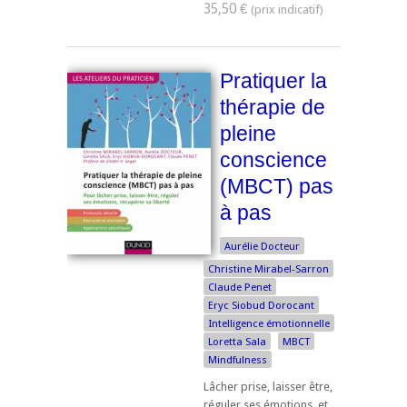
35,50 €
Pratiquer la
thérapie de
pleine
conscience
(MBCT) pas
à pas
Aurélie Docteur
Christine Mirabel-Sarron
Claude Penet
Eryc Siobud Dorocant
Intelligence émotionnelle
Loretta Sala
MBCT
Mindfulness
Lâcher prise, laisser être,
réguler ses émotions, et