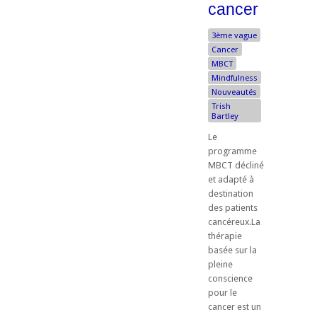
cancer
3ème vague
Cancer
MBCT
Mindfulness
Nouveautés
Trish
Bartley
Le
programme
MBCT décliné
et adapté à
destination
des patients
cancéreux.La
thérapie
basée sur la
pleine
conscience
pour le
cancer est un