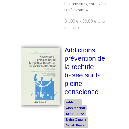
huit semaines, éprouvé et
testé durant ...
31,00 € - 39,00 €
Addictions :
prévention de
la rechute
basée sur la
pleine
conscience
Addiction
Alan Marlatt
Mindfulness
Neha Chawla
Sarah Bowen