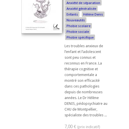
Anxiété de séparation
Anxiété généralisée
Enfants
Hélène Denis
Nouveautés
Phobie scolaire
Phobie sociale
Phobie spécifique
Les troubles anxieux de
l’enfant et l’adolescent
sont peu connus et
reconnus en France. La
thérapie cognitive et
comportementale a
montré son efficacité
dans ces pathologies
depuis de nombreuses
années. Le Dr Hélène
DENIS, pédopsychiatre au
CHU de Montpellier,
spécialiste des troubles ...
7,00 €