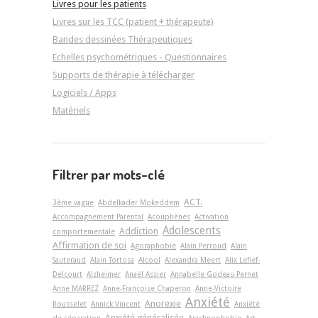
Livres pour les patients
Livres sur les TCC (patient + thérapeute)
Bandes dessinées Thérapeutiques
Echelles psychométriques - Questionnaires
Supports de thérapie à télécharger
Logiciels / Apps
Matériels
Filtrer par mots-clé
ACT.
3ème vague
Abdelkader Mokeddem
Accompagnement Parental
Acouphènes
Activation
Adolescents
Addiction
comportementale
Affirmation de soi
Agoraphobie
Alain Perroud
Alain
Sauteraud
Alain Tortosa
Alcool
Alexandra Meert
Alix Lefief-
Delcourt
Alzheimer
Anaël Assier
Annabelle Godeau-Pernet
Anne MARREZ
Anne-Françoise Chaperon
Anne-Victoire
Anxiété
Anorexie
Rousselet
Annick Vincent
Anxiété
Anxiété généralisée