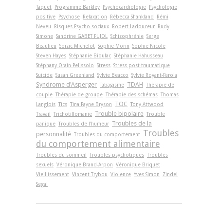
Taquet
Programme Barkley
Psychocardiologie
Psychologie
positive
Psychose
Relaxation
Rébecca Shankland
Rémi
Neveu
Risques Psycho-sociaux
Robert Ladouceur
Rudy
Simone
Sandrine GABET PUJOL
Schizophrénie
Serge
Beaulieu
Soizic Michelot
Sophie Morin
Sophie Nicole
Steven Hayes
Stéphanie Bioulac
Stéphanie Hahusseau
Stéphany Orain-Pelissolo
Stress
Stress post-traumatique
Suicide
Susan Greenland
Sylvie Beacco
Sylvie Royant-Parola
Syndrome d'Asperger
TDAH
Tabagisme
Thérapie de
couple
Thérapie de groupe
Thérapie des schémas
Thomas
TOC
Langlois
Tics
Tina Payne Bryson
Tony Attwood
Trouble bipolaire
Travail
Trichotillomanie
Trouble
Troubles de la
panique
Troubles de l'humeur
Troubles
personnalité
Troubles du comportement
du comportement alimentaire
Troubles du sommeil
Troubles psychotiques
Troubles
sexuels
Véronique Brand-Arpon
Véronique Briquet
Vieillissement
Vincent Trybou
Violence
Yves Simon
Zindel
Segal