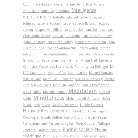
Aubin
Henryka Lesniewska
Hélène Denis
Ilios Kotsou
Intelligence
Impulsivité
Injustice
Insomnie
émotionnelle
Isabelle Leboeuf
Isabelle Leygnac-
Solignac
Isabelle Roskam
Isabelle Simon-Baïssas
Jacques
Leveau
Jacques Van Rillaer
Janet Klosko
Jean Cottraux
Jean-
Christophe Seznec
Jean-Jacques Colin
Jean-Louis Monestès
Jean-Luc Émery
Jean-Michel Aubry
Jean-Pierre Couteron
Jean-
Pierre Houppe
Jeanne Siaud-Facchin
Jeffrey Young
Jérôme
Palazzolo
Johan Vanderlinden
John Teasdale
Jolande van de
Griendt
Jon Kabat-Zinn
Joran Farnier
Kristin Neff
Laurence
Kern
Line Massé
Lou Lubie
Lucia Romo
Lynda Bélanger
M1
TCC Strasbourg
Maggie ODA
Manipulation
Manuel Bouvard
Marc Willard
Marie Grall-Bronnec
Marie-Claude Saiag
Marine
Fort
Mark Williams
Marthylle Lagadec
Martin Provencher
Méditation
MBCT
MBSR
Melanie Fennell
Michael
Mindfulness
Addis
Mohamed-Ali Gorsane
Moïra
Mikolajczak
Muzo
Nicolas Duchesne
Nicole Karsenti
Nouveautés
Obésité
Odile Darbon
Olivia Hagimont
Oncologie
Pascale Brillon
Patrick Dupont
Patrick Légeron
Perfectionnisme
Personnes âgées
Peter Cooper
Philippe
Phobie sociale
Phobie
Peignard
Phobie scolaire
spécifique
Pierluigi Graziani
Pierre Bordaberry
Pierre