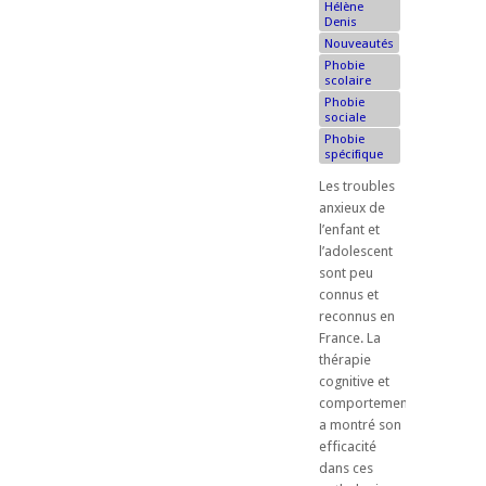
Hélène
Denis
Nouveautés
Phobie
scolaire
Phobie
sociale
Phobie
spécifique
Les troubles
anxieux de
l’enfant et
l’adolescent
sont peu
connus et
reconnus en
France. La
thérapie
cognitive et
comportementale
a montré son
efficacité
dans ces