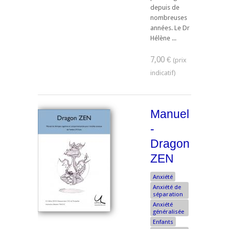
depuis de
nombreuses
années. Le Dr
Hélène ...
7,00 €
Manuel
-
Dragon
ZEN
Anxiété
Anxiété de
séparation
Anxiété
généralisée
Enfants