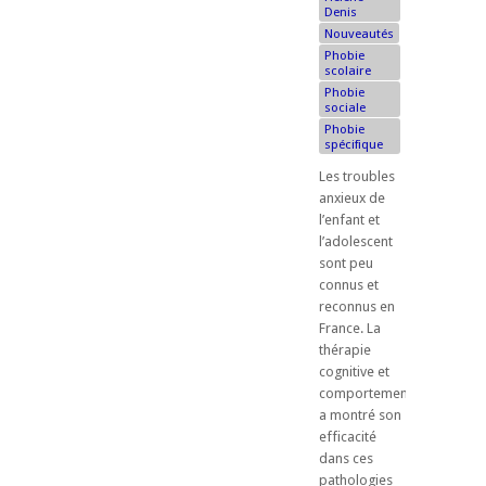
Denis
Nouveautés
Phobie
scolaire
Phobie
sociale
Phobie
spécifique
Les troubles
anxieux de
l’enfant et
l’adolescent
sont peu
connus et
reconnus en
France. La
thérapie
cognitive et
comportementale
a montré son
efficacité
dans ces
pathologies