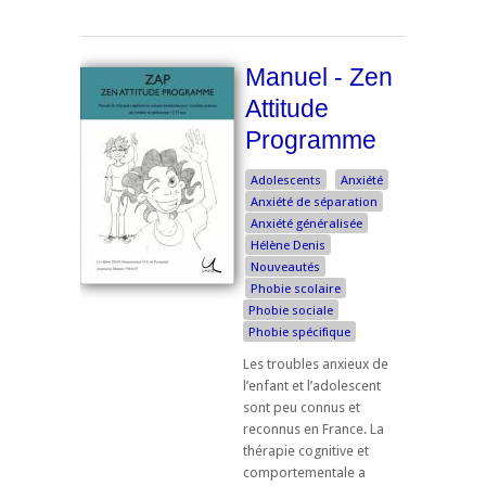
Manuel - Zen
Attitude
Programme
Adolescents
Anxiété
Anxiété de séparation
Anxiété généralisée
Hélène Denis
Nouveautés
Phobie scolaire
Phobie sociale
Phobie spécifique
Les troubles anxieux de
l’enfant et l’adolescent
sont peu connus et
reconnus en France. La
thérapie cognitive et
comportementale a