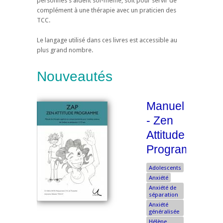
personnes s'aident soi-même, soit pour servir de
complément à une thérapie avec un praticien des
TCC.
Le langage utilisé dans ces livres est accessible au
plus grand nombre.
Nouveautés
Manuel
- Zen
Attitude
Programme
Adolescents
Anxiété
Anxiété de
séparation
Anxiété
généralisée
Hélène