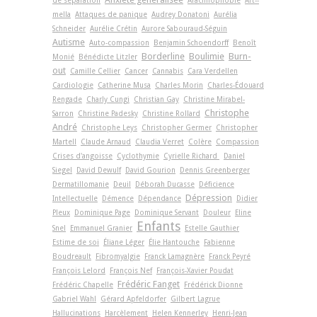
de séparation
Arachnophobie
Art-­
mella
Attaques de panique
Audrey Donatoni
Aurélia
Schneider
Aurélie Crétin
Aurore Sabouraud-Séguin
Autisme
Auto-compassion
Benjamin Schoendorff
Benoît
Borderline
Boulimie
Burn-
Monié
Bénédicte Litzler
out
Camille Cellier
Cancer
Cannabis
Cara Verdellen
Cardiologie
Catherine Musa
Charles Morin
Charles-Édouard
Rengade
Charly Cungi
Christian Gay
Christine Mirabel-
Christophe
Sarron
Christine Padesky
Christine Rollard
André
Christophe Leys
Christopher Germer
Christopher
Martell
Claude Arnaud
Claudia Verret
Colère
Compassion
Crises d'angoisse
Cyclothymie
Cyrielle Richard
Daniel
Siegel
David Dewulf
David Gourion
Dennis Greenberger
Dermatillomanie
Deuil
Déborah Ducasse
Déficience
Dépression
Intellectuelle
Démence
Dépendance
Didier
Pleux
Dominique Page
Dominique Servant
Douleur
Eline
Enfants
Snel
Emmanuel Granier
Estelle Gauthier
Estime de soi
Éliane Léger
Élie Hantouche
Fabienne
Boudreault
Fibromyalgie
Franck Lamagnère
Franck Peyré
François Lelord
François Nef
François-Xavier Poudat
Frédéric Fanget
Frédéric Chapelle
Frédérick Dionne
Gabriel Wahl
Gérard Apfeldorfer
Gilbert Lagrue
Hallucinations
Harcèlement
Helen Kennerley
Henri-Jean