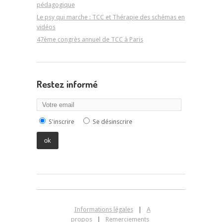
pédagogique
Le psy qui marche : TCC et Thérapie des schémas en
vidéos
47ème congrès annuel de TCC à Paris
Restez informé
S'inscrire
Se désinscrire
Informations légales
|
A
propos
|
Remerciements