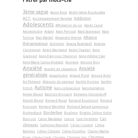
3ème vague
Aaron Beck
Abdel Halim Boudoukha
ACT.
Addiction
Accompagnement Parental
Adolescents
Affirmation de soi
Agnès Cassé
Agoraphobie
Aidant
Alain Perroud
Alain Sauteraud
Alain
Alliance
Tortosa
Alan Marlatt
Alexandre Heeren
thérapeutique
Alzheimer
Amaria Baghdadli
Andrew
Christensen
André Marchand
André Quaderi
Anne
Gramond
Anne-Françoise Chaperon
Anne-Hélène Clair
Anne-Marie Cariou-Rognant
Anorexie
Antoine Bioy
Anxiété
Anxiété
Anxiété de séparation
généralisée
Aquaphobie
Arnaud Pictet
Arnoud Arntz
Art-Thérapie
Attaques de panique
Aurélie Docteur
Aurélie
Autisme
Fritsch
Auto-compassion
Automutilation
Ayman Murad
Baptiste Brossard
Benjamin Schoendorff
Benoît Monié
Bernard Pascal
Bernard Rouchouse
Bernard
Roucoule
Bernard Waysfeld
Bertrand Samuel-Lajeunesse
Borderline
Biofeedback
Boulimie
Brigitte Zellner Keller
Cas
Burn-out
Caline Majdalani
Cancer
Cara Verdellen
cliniques
Catherine Blanchet
Cécile Coudert
Céline
Baeyens
Céline Clément
Céline Douilliez
Charles Martin
Christine
Krum
Charly Cungi
Choden
Christian Gay