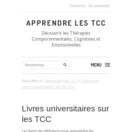
S'inscrire
-
Se connecter
APPRENDRE LES TCC
Découvrir les Thérapies
Comportementales, Cognitives et
Emotionnelles
MENU
Vous êtes ici :
Apprendre les TCC
/
Catalogue
/
Livres universitaires sur les TCC
Livres universitaires sur
les TCC
Les livres de référence pour apprendre les