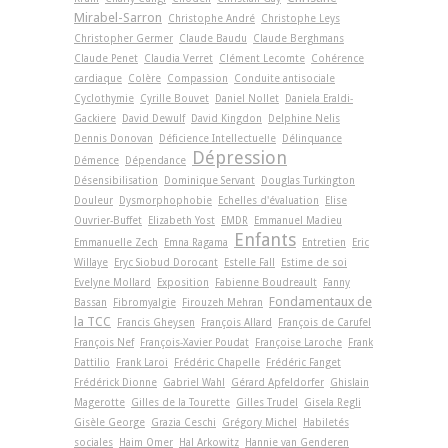
Mirabel-Sarron
Christophe André
Christophe Leys
Christopher Germer
Claude Baudu
Claude Berghmans
Claude Penet
Claudia Verret
Clément Lecomte
Cohérence
cardiaque
Colère
Compassion
Conduite antisociale
Cyclothymie
Cyrille Bouvet
Daniel Nollet
Daniela Eraldi-
Gackiere
David Dewulf
David Kingdon
Delphine Nelis
Dennis Donovan
Déficience Intellectuelle
Délinquance
Dépression
Démence
Dépendance
Désensibilisation
Dominique Servant
Douglas Turkington
Douleur
Dysmorphophobie
Echelles d'évaluation
Elise
Ouvrier-Buffet
Elizabeth Yost
EMDR
Emmanuel Madieu
Enfants
Emmanuelle Zech
Emna Ragama
Entretien
Eric
Willaye
Eryc Siobud Dorocant
Estelle Fall
Estime de soi
Evelyne Mollard
Exposition
Fabienne Boudreault
Fanny
Fondamentaux de
Bassan
Fibromyalgie
Firouzeh Mehran
la TCC
Francis Gheysen
François Allard
François de Carufel
François Nef
François-Xavier Poudat
Françoise Laroche
Frank
Dattilio
Frank Laroi
Frédéric Chapelle
Frédéric Fanget
Frédérick Dionne
Gabriel Wahl
Gérard Apfeldorfer
Ghislain
Magerotte
Gilles de la Tourette
Gilles Trudel
Gisela Regli
Gisèle George
Grazia Ceschi
Grégory Michel
Habiletés
sociales
Haim Omer
Hal Arkowitz
Hannie van Genderen