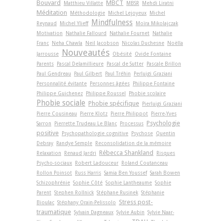
Bouvard
MBCT
Matthieu Villatte
MBSR
Mehdi Liratni
Méditation
Méthodologie
Michel Lejoyeux
Michel
Mindfulness
Reynaud
Michel Ylieff
Moïra Mikolajczak
Motivation
Nathalie Fallourd
Nathalie Fournet
Nathalie
Franc
Neha Chawla
Neil Jacobson
Nicolas Duchesne
Noëlla
Nouveautés
Jarrousse
Obésité
Ovide Fontaine
Parents
Pascal Delamillieure
Pascal de Sutter
Pascale Brillon
Paul Gendreau
Paul Gilbert
Paul Tréhin
Perluigi Graziani
Personnalité évitante
Personnes âgées
Philippe Fontaine
Philippe Guichenez
Philippe Roussel
Phobie scolaire
Phobie sociale
Phobie spécifique
Pierluigi Graziani
Pierre Cousineau
Pierre Klotz
Pierre Philippot
Pierre-Yves
Psychologie
Sarron
Pierrette Trudeau Le Blanc
Processus
positive
Psychopathologie cognitive
Psychose
Quentin
Debray
Randye Semple
Reconsolidation de la mémoire
Rébecca Shankland
Relaxation
Renaud Jardri
Risques
Psycho-sociaux
Robert Ladouceur
Roland Coutanceau
Rollon Poinsot
Russ Harris
Samia Ben Youssef
Sarah Bowen
Schizophrénie
Sophie Côté
Sophie Lantheaume
Sophie
Parent
Stephen Rollnick
Stéphane Rusinek
Stéphanie
Stress post-
Bioulac
Stéphany Orain-Pelissolo
traumatique
Sylvain Dagneaux
Sylvie Aubin
Sylvie Naar-