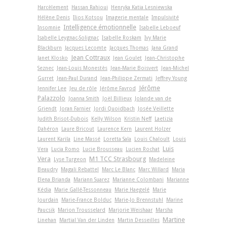
Harcèlement
Hassan Rahioui
Henryka Katia Lesniewska
Hélène Denis
Ilios Kotsou
Imagerie mentale
Impulsivité
Intelligence émotionnelle
Insomnie
Isabelle Leboeuf
Isabelle Leygnac-Solignac
Isabelle Roskam
Ivy Marie
Blackburn
Jacques Lecomte
Jacques Thomas
Jana Grand
Jean Cottraux
Janet Klosko
Jean Goulet
Jean-Christophe
Seznec
Jean-Louis Monestès
Jean-Marie Boisvert
Jean-Michel
Gurret
Jean-Paul Durand
Jean-Philippe Zermati
Jeffrey Young
Jérôme
Jennifer Lee
Jeu de rôle
Jérôme Favrod
Palazzolo
Joanna Smith
Joël Billieux
Jolande van de
Griendt
Joran Farnier
Jordi Quoidbach
Josée Veillette
Judith Brisot-Dubois
Kelly Wilson
Kristin Neff
Laetizia
Dahéron
Laure Bricout
Laurence Kern
Laurent Holzer
Laurent Karila
Line Massé
Loretta Sala
Louis Chaloult
Louis
Luis
Vera
Lucia Romo
Lucie Brousseau
Lucien Rochat
Vera
M1 TCC Strasbourg
Lyse Turgeon
Madeleine
Beaudry
Magali Rebattel
Marc Le Blanc
Marc Willard
Maria
Elena Brianda
Mariann Suarez
Marianne Colombani
Marianne
Kédia
Marie Gallé-Tessonneau
Marie Haegelé
Marie
Jourdain
Marie-France Bolduc
Marie-Jo Brennstuhl
Marine
Paucsik
Marion Trousselard
Marjorie Weishaar
Marsha
Martine
Linehan
Martial Van der Linden
Martin Desseilles