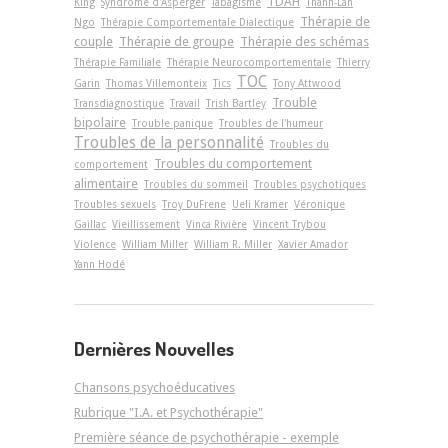
TDAH
King
Syndrome d'Asperger
Tabagisme
Thanh-Lan
Thérapie de
Ngo
Thérapie Comportementale Dialectique
couple
Thérapie de groupe
Thérapie des schémas
Thérapie Familiale
Thérapie Neurocomportementale
Thierry
TOC
Garin
Thomas Villemonteix
Tics
Tony Attwood
Trouble
Transdiagnostique
Travail
Trish Bartley
bipolaire
Trouble panique
Troubles de l'humeur
Troubles de la personnalité
Troubles du
Troubles du comportement
comportement
alimentaire
Troubles du sommeil
Troubles psychotiques
Troubles sexuels
Troy DuFrene
Ueli Kramer
Véronique
Gaillac
Vieillissement
Vinca Rivière
Vincent Trybou
Violence
William Miller
William R. Miller
Xavier Amador
Yann Hodé
Dernières Nouvelles
Chansons psychoéducatives
Rubrique "I.A. et Psychothérapie"
Première séance de psychothérapie - exemple