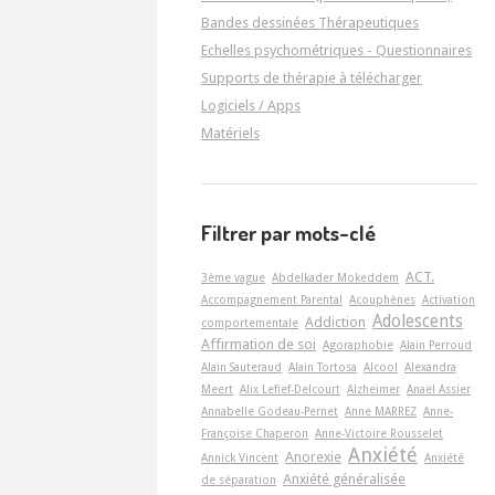
Bandes dessinées Thérapeutiques
Echelles psychométriques - Questionnaires
Supports de thérapie à télécharger
Logiciels / Apps
Matériels
Filtrer par mots-clé
ACT.
3ème vague
Abdelkader Mokeddem
Accompagnement Parental
Acouphènes
Activation
Adolescents
Addiction
comportementale
Affirmation de soi
Agoraphobie
Alain Perroud
Alain Sauteraud
Alain Tortosa
Alcool
Alexandra
Meert
Alix Lefief-Delcourt
Alzheimer
Anaël Assier
Annabelle Godeau-Pernet
Anne MARREZ
Anne-
Françoise Chaperon
Anne-Victoire Rousselet
Anxiété
Anorexie
Annick Vincent
Anxiété
Anxiété généralisée
de séparation