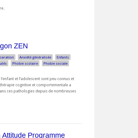
bre.
agon ZEN
éparation
Anxiété généralisée
Enfants
utés
Phobie scolaire
Phobie sociale
 l’enfant et l’adolescent sont peu connus et
 thérapie cognitive et comportementale a
dans ces pathologies depuis de nombreuses
 Attitude Programme