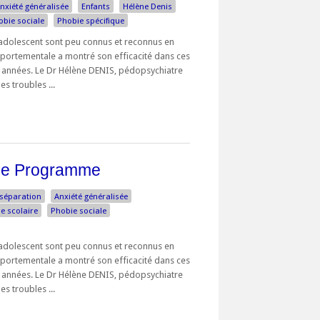
nxiété généralisée
Enfants
Hélène Denis
obie sociale
Phobie spécifique
 l’adolescent sont peu connus et reconnus en
mportementale a montré son efficacité dans ces
années. Le Dr Hélène DENIS, pédopsychiatre
s troubles ...
ude Programme
 séparation
Anxiété généralisée
e scolaire
Phobie sociale
 l’adolescent sont peu connus et reconnus en
mportementale a montré son efficacité dans ces
années. Le Dr Hélène DENIS, pédopsychiatre
s troubles ...