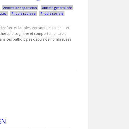
Anxiété de séparation
Anxiété généralisée
utés
Phobie scolaire
Phobie sociale
 l’enfant et l’adolescent sont peu connus et
 thérapie cognitive et comportementale a
dans ces pathologies depuis de nombreuses
EN