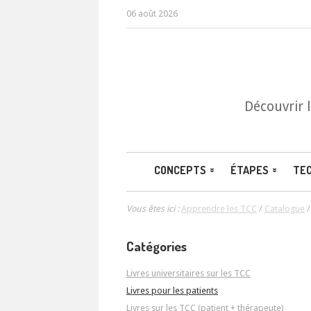
06 août 2026
Découvrir 
CONCEPTS
ÉTAPES
TE
Vous êtes ici :
Apprendre les TCC
/
Catalogue
Catégories
Livres universitaires sur les TCC
Livres pour les patients
Livres sur les TCC (patient + thérapeute)