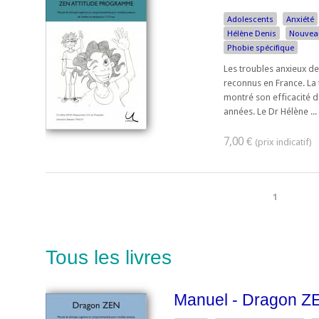
Adolescents
Anxiété
Hélène Denis
Nouvea
Phobie spécifique
Les troubles anxieux de
reconnus en France. La
montré son efficacité 
années. Le Dr Hélène ...
7,00 €
1
Tous les livres
Manuel - Dragon Z