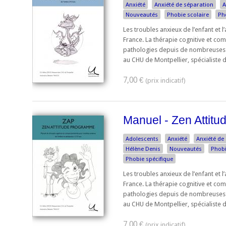
Anxiété
Anxiété de séparation
A
Nouveautés
Phobie scolaire
Ph
Les troubles anxieux de l’enfant et
France. La thérapie cognitive et co
pathologies depuis de nombreuses 
au CHU de Montpellier, spécialiste de
7,00 €
Manuel - Zen Attit
Adolescents
Anxiété
Anxiété de
Hélène Denis
Nouveautés
Phobi
Phobie spécifique
Les troubles anxieux de l’enfant et
France. La thérapie cognitive et co
pathologies depuis de nombreuses 
au CHU de Montpellier, spécialiste de
7,00 €