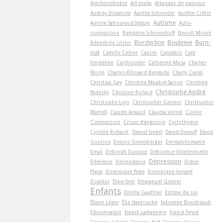
Arachnophobie
Art-­mella
Attaques de panique
Audrey Donatoni
Aurélia Schneider
Aurélie Crétin
Autisme
Aurore Sabouraud-Séguin
Auto-
compassion
Benjamin Schoendorff
Benoît Monié
Borderline
Boulimie
Burn-
Bénédicte Litzler
out
Camille Cellier
Cancer
Cannabis
Cara
Verdellen
Cardiologie
Catherine Musa
Charles
Morin
Charles-Édouard Rengade
Charly Cungi
Christian Gay
Christine Mirabel-Sarron
Christine
Christophe André
Padesky
Christine Rollard
Christophe Leys
Christopher Germer
Christopher
Martell
Claude Arnaud
Claudia Verret
Colère
Compassion
Crises d'angoisse
Cyclothymie
Cyrielle Richard
Daniel Siegel
David Dewulf
David
Gourion
Dennis Greenberger
Dermatillomanie
Deuil
Déborah Ducasse
Déficience Intellectuelle
Dépression
Démence
Dépendance
Didier
Pleux
Dominique Page
Dominique Servant
Douleur
Eline Snel
Emmanuel Granier
Enfants
Estelle Gauthier
Estime de soi
Éliane Léger
Élie Hantouche
Fabienne Boudreault
Fibromyalgie
Franck Lamagnère
Franck Peyré
François Lelord
François Nef
François-Xavier