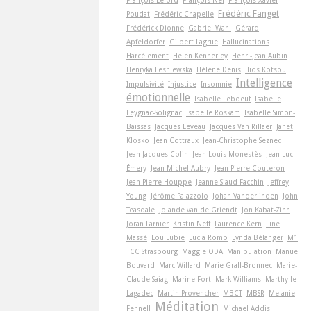
Frédéric Fanget
Poudat
Frédéric Chapelle
Frédérick Dionne
Gabriel Wahl
Gérard
Apfeldorfer
Gilbert Lagrue
Hallucinations
Harcèlement
Helen Kennerley
Henri-Jean Aubin
Henryka Lesniewska
Hélène Denis
Ilios Kotsou
Intelligence
Impulsivité
Injustice
Insomnie
émotionnelle
Isabelle Leboeuf
Isabelle
Leygnac-Solignac
Isabelle Roskam
Isabelle Simon-
Baïssas
Jacques Leveau
Jacques Van Rillaer
Janet
Klosko
Jean Cottraux
Jean-Christophe Seznec
Jean-Jacques Colin
Jean-Louis Monestès
Jean-Luc
Émery
Jean-Michel Aubry
Jean-Pierre Couteron
Jean-Pierre Houppe
Jeanne Siaud-Facchin
Jeffrey
Young
Jérôme Palazzolo
Johan Vanderlinden
John
Teasdale
Jolande van de Griendt
Jon Kabat-Zinn
Joran Farnier
Kristin Neff
Laurence Kern
Line
Massé
Lou Lubie
Lucia Romo
Lynda Bélanger
M1
TCC Strasbourg
Maggie ODA
Manipulation
Manuel
Bouvard
Marc Willard
Marie Grall-Bronnec
Marie-
Claude Saiag
Marine Fort
Mark Williams
Marthylle
Lagadec
Martin Provencher
MBCT
MBSR
Melanie
Méditation
Fennell
Michael Addis