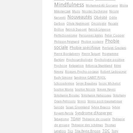
Mindfulness
Mohamed-Ali Gorsane
Moïra
Mikolajczak
Muzo
Nicolas Duchesne
Nicole
Nouveautés
Obésité
Karsenti
Odile
Darbon
Olivia Hagimont
Oncologie
Pascale
Brillon
Patrick Dupont
Patrick Légeron
Perfectionnisme
Personnes âgées
Peter Cooper
Phobie
Philippe Peignard
Phobie scolaire
sociale
Phobie spécifique
Pierluigi Graziani
Pierre Bordaberry
Pierre Taquet
Programme
Barkley
Psychocardiologie
Psychologie positive
Psychose
Relaxation
Rébecca Shankland
Rémi
Neveu
Risques Psycho-sociaux
Robert Ladouceur
Rudy Simone
Sandrine GABET PUJOL
Schizophrénie
Serge Beaulieu
Soizic Michelot
Sophie Morin
Sophie Nicole
Steven Hayes
Stéphanie Bioulac
Stéphanie Hahusseau
Stéphany
Orain-Pelissolo
Stress
Stress post-traumatique
Suicide
Susan Greenland
Sylvie Beacco
Sylvie
Syndrome d'Asperger
Royant-Parola
TDAH
Tabagisme
Thérapie de couple
Thérapie
de groupe
Thérapie des schémas
Thomas
TOC
Langlois
Tics
Tina Payne Bryson
Tony