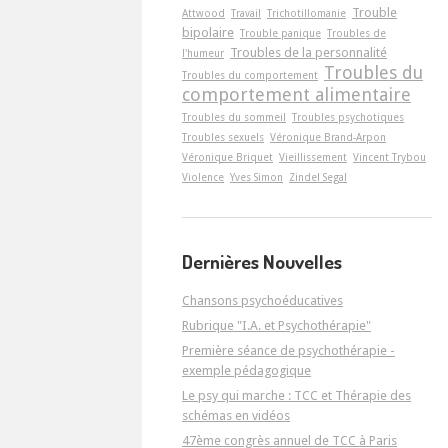
Trouble
Attwood
Travail
Trichotillomanie
bipolaire
Trouble panique
Troubles de
Troubles de la personnalité
l'humeur
Troubles du
Troubles du comportement
comportement alimentaire
Troubles du sommeil
Troubles psychotiques
Troubles sexuels
Véronique Brand-Arpon
Véronique Briquet
Vieillissement
Vincent Trybou
Violence
Yves Simon
Zindel Segal
Dernières Nouvelles
Chansons psychoéducatives
Rubrique "I.A. et Psychothérapie"
Première séance de psychothérapie -
exemple pédagogique
Le psy qui marche : TCC et Thérapie des
schémas en vidéos
47ème congrès annuel de TCC à Paris