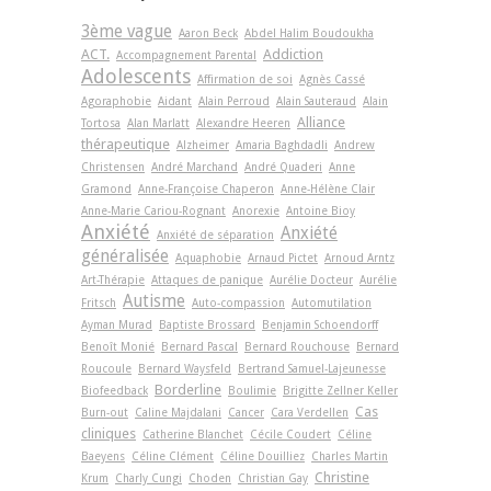
3ème vague
Aaron Beck
Abdel Halim Boudoukha
ACT.
Addiction
Accompagnement Parental
Adolescents
Affirmation de soi
Agnès Cassé
Agoraphobie
Aidant
Alain Perroud
Alain Sauteraud
Alain
Alliance
Tortosa
Alan Marlatt
Alexandre Heeren
thérapeutique
Alzheimer
Amaria Baghdadli
Andrew
Christensen
André Marchand
André Quaderi
Anne
Gramond
Anne-Françoise Chaperon
Anne-Hélène Clair
Anne-Marie Cariou-Rognant
Anorexie
Antoine Bioy
Anxiété
Anxiété
Anxiété de séparation
généralisée
Aquaphobie
Arnaud Pictet
Arnoud Arntz
Art-Thérapie
Attaques de panique
Aurélie Docteur
Aurélie
Autisme
Fritsch
Auto-compassion
Automutilation
Ayman Murad
Baptiste Brossard
Benjamin Schoendorff
Benoît Monié
Bernard Pascal
Bernard Rouchouse
Bernard
Roucoule
Bernard Waysfeld
Bertrand Samuel-Lajeunesse
Borderline
Biofeedback
Boulimie
Brigitte Zellner Keller
Cas
Burn-out
Caline Majdalani
Cancer
Cara Verdellen
cliniques
Catherine Blanchet
Cécile Coudert
Céline
Baeyens
Céline Clément
Céline Douilliez
Charles Martin
Christine
Krum
Charly Cungi
Choden
Christian Gay