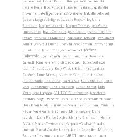
Harcèlement
Hassan Rahioui
Henryka Katia Lesniewska
Hélène Denis
Ilios Kotsou
Imagerie mentale
Impulsivité
Intelligence émotionnelle
Insomnie
Isabelle Leboeuf
Isabelle Leygnac-Solignac
Isabelle Roskam
Ivy Marie
Blackburn
Jacques Lecomte
Jacques Thomas
Jana Grand
Jean Cottraux
Janet Klosko
Jean Goulet
Jean-Christophe
Seznec
Jean-Louis Monestès
Jean-Marie Boisvert
Jean-Michel
Gurret
Jean-Paul Durand
Jean-Philippe Zermati
Jeffrey Young
Jérôme
Jennifer Lee
Jeu de rôle
Jérôme Favrod
Palazzolo
Joanna Smith
Joël Billieux
Jolande van de
Griendt
Joran Farnier
Jordi Quoidbach
Josée Veillette
Judith Brisot-Dubois
Kelly Wilson
Kristin Neff
Laetizia
Dahéron
Laure Bricout
Laurence Kern
Laurent Holzer
Laurent Karila
Line Massé
Loretta Sala
Louis Chaloult
Louis
Luis
Vera
Lucia Romo
Lucie Brousseau
Lucien Rochat
Vera
M1 TCC Strasbourg
Lyse Turgeon
Madeleine
Beaudry
Magali Rebattel
Marc Le Blanc
Marc Willard
Maria
Elena Brianda
Mariann Suarez
Marianne Colombani
Marianne
Kédia
Marie Gallé-Tessonneau
Marie Haegelé
Marie
Jourdain
Marie-France Bolduc
Marie-Jo Brennstuhl
Marine
Paucsik
Marion Trousselard
Marjorie Weishaar
Marsha
Martine
Linehan
Martial Van der Linden
Martin Desseilles
Bouvard
MBCT
Matthieu Villatte
MBSR
Mehdi Liratni