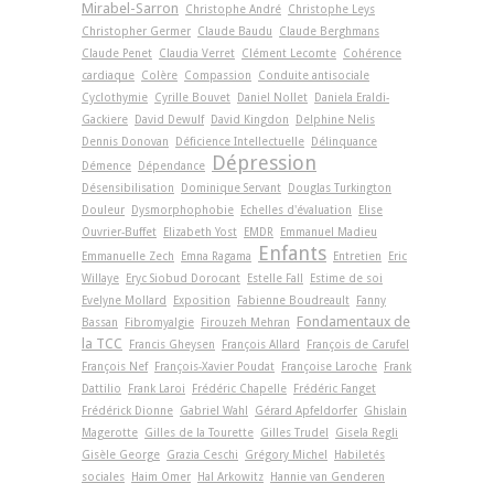
Mirabel-Sarron
Christophe André
Christophe Leys
Christopher Germer
Claude Baudu
Claude Berghmans
Claude Penet
Claudia Verret
Clément Lecomte
Cohérence
cardiaque
Colère
Compassion
Conduite antisociale
Cyclothymie
Cyrille Bouvet
Daniel Nollet
Daniela Eraldi-
Gackiere
David Dewulf
David Kingdon
Delphine Nelis
Dennis Donovan
Déficience Intellectuelle
Délinquance
Dépression
Démence
Dépendance
Désensibilisation
Dominique Servant
Douglas Turkington
Douleur
Dysmorphophobie
Echelles d'évaluation
Elise
Ouvrier-Buffet
Elizabeth Yost
EMDR
Emmanuel Madieu
Enfants
Emmanuelle Zech
Emna Ragama
Entretien
Eric
Willaye
Eryc Siobud Dorocant
Estelle Fall
Estime de soi
Evelyne Mollard
Exposition
Fabienne Boudreault
Fanny
Fondamentaux de
Bassan
Fibromyalgie
Firouzeh Mehran
la TCC
Francis Gheysen
François Allard
François de Carufel
François Nef
François-Xavier Poudat
Françoise Laroche
Frank
Dattilio
Frank Laroi
Frédéric Chapelle
Frédéric Fanget
Frédérick Dionne
Gabriel Wahl
Gérard Apfeldorfer
Ghislain
Magerotte
Gilles de la Tourette
Gilles Trudel
Gisela Regli
Gisèle George
Grazia Ceschi
Grégory Michel
Habiletés
sociales
Haim Omer
Hal Arkowitz
Hannie van Genderen