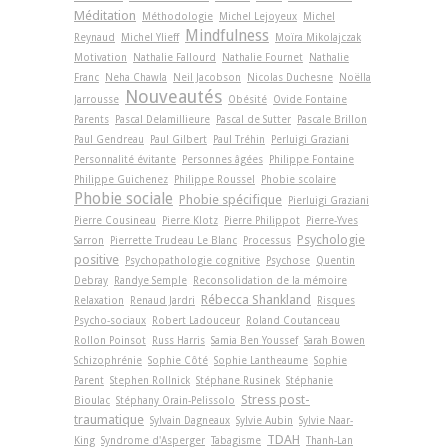
Méditation
Méthodologie
Michel Lejoyeux
Michel
Mindfulness
Reynaud
Michel Ylieff
Moïra Mikolajczak
Motivation
Nathalie Fallourd
Nathalie Fournet
Nathalie
Franc
Neha Chawla
Neil Jacobson
Nicolas Duchesne
Noëlla
Nouveautés
Jarrousse
Obésité
Ovide Fontaine
Parents
Pascal Delamillieure
Pascal de Sutter
Pascale Brillon
Paul Gendreau
Paul Gilbert
Paul Tréhin
Perluigi Graziani
Personnalité évitante
Personnes âgées
Philippe Fontaine
Philippe Guichenez
Philippe Roussel
Phobie scolaire
Phobie sociale
Phobie spécifique
Pierluigi Graziani
Pierre Cousineau
Pierre Klotz
Pierre Philippot
Pierre-Yves
Psychologie
Sarron
Pierrette Trudeau Le Blanc
Processus
positive
Psychopathologie cognitive
Psychose
Quentin
Debray
Randye Semple
Reconsolidation de la mémoire
Rébecca Shankland
Relaxation
Renaud Jardri
Risques
Psycho-sociaux
Robert Ladouceur
Roland Coutanceau
Rollon Poinsot
Russ Harris
Samia Ben Youssef
Sarah Bowen
Schizophrénie
Sophie Côté
Sophie Lantheaume
Sophie
Parent
Stephen Rollnick
Stéphane Rusinek
Stéphanie
Stress post-
Bioulac
Stéphany Orain-Pelissolo
traumatique
Sylvain Dagneaux
Sylvie Aubin
Sylvie Naar-
TDAH
King
Syndrome d'Asperger
Tabagisme
Thanh-Lan