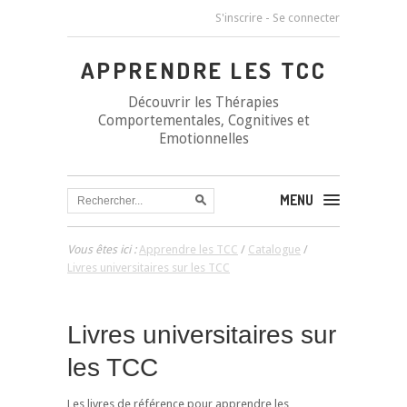
S'inscrire
-
Se connecter
APPRENDRE LES TCC
Découvrir les Thérapies
Comportementales, Cognitives et
Emotionnelles
MENU
Vous êtes ici :
Apprendre les TCC
/
Catalogue
/
Livres universitaires sur les TCC
Livres universitaires sur
les TCC
Les livres de référence pour apprendre les