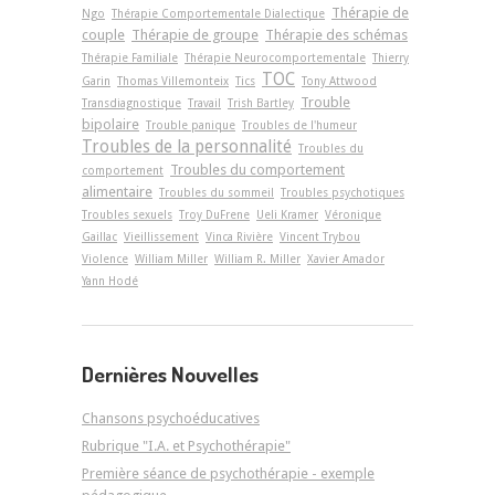
Thérapie de
Ngo
Thérapie Comportementale Dialectique
couple
Thérapie de groupe
Thérapie des schémas
Thérapie Familiale
Thérapie Neurocomportementale
Thierry
TOC
Garin
Thomas Villemonteix
Tics
Tony Attwood
Trouble
Transdiagnostique
Travail
Trish Bartley
bipolaire
Trouble panique
Troubles de l'humeur
Troubles de la personnalité
Troubles du
Troubles du comportement
comportement
alimentaire
Troubles du sommeil
Troubles psychotiques
Troubles sexuels
Troy DuFrene
Ueli Kramer
Véronique
Gaillac
Vieillissement
Vinca Rivière
Vincent Trybou
Violence
William Miller
William R. Miller
Xavier Amador
Yann Hodé
Dernières Nouvelles
Chansons psychoéducatives
Rubrique "I.A. et Psychothérapie"
Première séance de psychothérapie - exemple