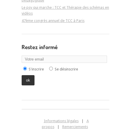
pédagogique
Le psy qui marche : TCC et Thérapie des schémas en
vidéos
47ème congrès annuel de TCC à Paris
Restez informé
S'inscrire
Se désinscrire
Informations légales
|
A
propos
|
Remerciements