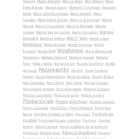
Beaudry
Magali Rebattel
Marc Le Blanc
Marc Willard
Maria
Elena Brianda
Mariann Suarez
Marianne Colombani
Marianne
Kédia
Marie Gallé-Tessonneau
Marie Haegelé
Marie
Jourdain
Marie-France Bolduc
Marie-Jo Brennstuhl
Marine
Paucsik
Marion Trousselard
Marjorie Weishaar
Marsha
Martine
Linehan
Martial Van der Linden
Martin Desseilles
Bouvard
MBCT
Matthieu Villatte
MBSR
Mehdi Liratni
Méditation
Méthodologie
Michel Lejoyeux
Michel
Mindfulness
Reynaud
Michel Ylieff
Moïra Mikolajczak
Motivation
Nathalie Fallourd
Nathalie Fournet
Nathalie
Franc
Neha Chawla
Neil Jacobson
Nicolas Duchesne
Noëlla
Nouveautés
Jarrousse
Obésité
Ovide Fontaine
Parents
Pascal Delamillieure
Pascal de Sutter
Pascale Brillon
Paul Gendreau
Paul Gilbert
Paul Tréhin
Perluigi Graziani
Personnalité évitante
Personnes âgées
Philippe Fontaine
Philippe Guichenez
Philippe Roussel
Phobie scolaire
Phobie sociale
Phobie spécifique
Pierluigi Graziani
Pierre Cousineau
Pierre Klotz
Pierre Philippot
Pierre-Yves
Psychologie
Sarron
Pierrette Trudeau Le Blanc
Processus
positive
Psychopathologie cognitive
Psychose
Quentin
Debray
Randye Semple
Reconsolidation de la mémoire
Rébecca Shankland
Relaxation
Renaud Jardri
Risques