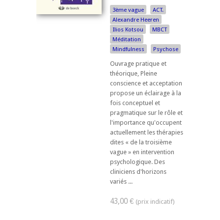
3ème vague
ACT.
Alexandre Heeren
Ilios Kotsou
MBCT
Méditation
Mindfulness
Psychose
Ouvrage pratique et
théorique, Pleine
conscience et acceptation
propose un éclairage à la
fois conceptuel et
pragmatique sur le rôle et
l'importance qu'occupent
actuellement les thérapies
dites « de la troisième
vague » en intervention
psychologique. Des
cliniciens d'horizons
variés ...
43,00 €