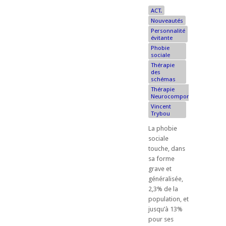
ACT.
Nouveautés
Personnalité
évitante
Phobie
sociale
Thérapie
des
schémas
Thérapie
Neurocomportementale
Vincent
Trybou
La phobie
sociale
touche, dans
sa forme
grave et
généralisée,
2,3% de la
population, et
jusqu’à 13%
pour ses