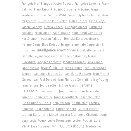
François Nef
François-Xavier Poudat
Françoise Laroche
Frank
Dattilio
Frank Laroi
Frédéric Chapelle
Frédéric Fanget
Frédérick Dionne
Gabriel Wahl
Gérard Apfeldorfer
Ghislain
Magerotte
Gilles de la Tourette
Gilles Trudel
Gisela Regli
Gisèle George
Grazia Ceschi
Grégory Michel
Habiletés
sociales
Haim Omer
Hal Arkowitz
Hannie van Genderen
Harcèlement
Hassan Rahioui
Henryka Katia Lesniewska
Hélène Denis
Ilios Kotsou
Imagerie mentale
Impulsivité
Intelligence émotionnelle
Insomnie
Isabelle Leboeuf
Isabelle Leygnac-Solignac
Isabelle Roskam
Ivy Marie
Blackburn
Jacques Lecomte
Jacques Thomas
Jana Grand
Jean Cottraux
Janet Klosko
Jean Goulet
Jean-Christophe
Seznec
Jean-Louis Monestès
Jean-Marie Boisvert
Jean-Michel
Gurret
Jean-Paul Durand
Jean-Philippe Zermati
Jeffrey Young
Jérôme
Jennifer Lee
Jeu de rôle
Jérôme Favrod
Palazzolo
Joanna Smith
Joël Billieux
Jolande van de
Griendt
Joran Farnier
Jordi Quoidbach
Josée Veillette
Judith Brisot-Dubois
Kelly Wilson
Kristin Neff
Laetizia
Dahéron
Laure Bricout
Laurence Kern
Laurent Holzer
Laurent Karila
Line Massé
Loretta Sala
Louis Chaloult
Louis
Luis
Vera
Lucia Romo
Lucie Brousseau
Lucien Rochat
Vera
M1 TCC Strasbourg
Lyse Turgeon
Madeleine