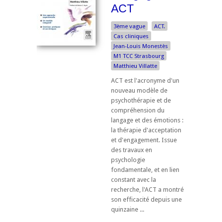
ACT
3ème vague
ACT.
Cas cliniques
Jean-Louis Monestès
M1 TCC Strasbourg
Matthieu Villatte
ACT est l'acronyme d'un
nouveau modèle de
psychothérapie et de
compréhension du
langage et des émotions :
la thérapie d'acceptation
et d'engagement. Issue
des travaux en
psychologie
fondamentale, et en lien
constant avec la
recherche, l'ACT a montré
son efficacité depuis une
quinzaine ...