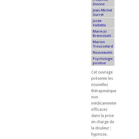
Dionne
Jean-Michel
Gurret
Josée
Veillette
Marie-Jo
Brennstuhl
Marion
Trousselard
Nouveautés
Psychologie
positive
Cet ouvrage
présente les
nouvelles
thérapeutiques
non
médicamenteuses
efficaces
dans la prise
en charge de
la douleur :
hypnose,