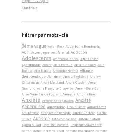
Logiciels / Apps
Matériels
Filtrer par mots-clé
3ème vague
Aaron Beck
Abdel Halim Boudoukha
ACT.
Addiction
Accompagnement Parental
Adolescents
Affirmation de soi
Agnès Cassé
Agoraphobie
Aidant
Alain Perroud
Alain Sauteraud
Alain
Alliance
Tortosa
Alan Marlatt
Alexandre Heeren
thérapeutique
Alzheimer
Amaria Baghdadli
Andrew
Christensen
André Marchand
André Quaderi
Anne
Gramond
Anne-Françoise Chaperon
Anne-Hélène Clair
Anne-Marie Cariou-Rognant
Anorexie
Antoine Bioy
Anxiété
Anxiété
Anxiété de séparation
généralisée
Aquaphobie
Arnaud Pictet
Arnoud Arntz
Art-Thérapie
Attaques de panique
Aurélie Docteur
Aurélie
Autisme
Fritsch
Auto-compassion
Automutilation
Ayman Murad
Baptiste Brossard
Benjamin Schoendorff
Benoît Monié
Bernard Pascal
Bernard Rouchouse
Bernard