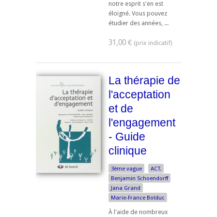
notre esprit s'en est
éloigné. Vous pouvez
étudier des années, ...
31,00 €
La thérapie de
l'acceptation
et de
l'engagement
- Guide
clinique
3ème vague
ACT.
Benjamin Schoendorff
Jana Grand
Marie-France Bolduc
À l'aide de nombreux