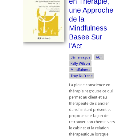
en Thérapie,
une Approche
de la
Mindfulness
Basee Sur
l'Act
3ème vague
ACT.
Kelly Wilson
Mindfulness
Troy DuFrene
La pleine conscience en
thérapie regroupe ce qui
permet au client et au
thérapeute de s'ancrer
dans l'instant présent et
propose une façon de
retrouver son chemin vers
le cabinet et la relation
thérapeutique lorsque