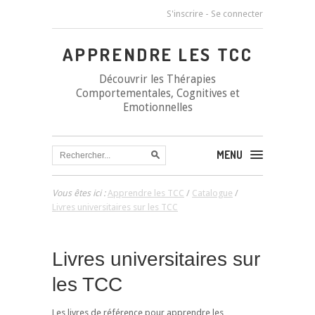
S'inscrire
-
Se connecter
APPRENDRE LES TCC
Découvrir les Thérapies
Comportementales, Cognitives et
Emotionnelles
MENU
Vous êtes ici :
Apprendre les TCC
/
Catalogue
/
Livres universitaires sur les TCC
Livres universitaires sur
les TCC
Les livres de référence pour apprendre les