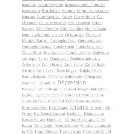
Roucoule
Bernard Waysfeld
Bertrand Samuel-Lajeunesse
Borderline
Biofeedback
Boulimie
Brigitte Zellner Keller
Cas
Burn-out
Caline Majdalani
Cancer
Cara Verdellen
cliniques
Catherine Blanchet
Cécile Coudert
Céline
Baeyens
Céline Clément
Céline Douilliez
Charles Martin
Christine
Krum
Charly Cungi
Choden
Christian Gay
Mirabel-Sarron
Christophe André
Christophe Leys
Christopher Germer
Claude Baudu
Claude Berghmans
Claude Penet
Claudia Verret
Clément Lecomte
Cohérence
cardiaque
Colère
Compassion
Conduite antisociale
Cyclothymie
Cyrille Bouvet
Daniel Nollet
Daniela Eraldi-
Gackiere
David Dewulf
David Kingdon
Delphine Nelis
Dennis Donovan
Déficience Intellectuelle
Délinquance
Dépression
Démence
Dépendance
Désensibilisation
Dominique Servant
Douglas Turkington
Douleur
Dysmorphophobie
Echelles d'évaluation
Elise
Ouvrier-Buffet
Elizabeth Yost
EMDR
Emmanuel Madieu
Enfants
Emmanuelle Zech
Emna Ragama
Entretien
Eric
Willaye
Eryc Siobud Dorocant
Estelle Fall
Estime de soi
Evelyne Mollard
Exposition
Fabienne Boudreault
Fanny
Fondamentaux de
Bassan
Fibromyalgie
Firouzeh Mehran
la TCC
Francis Gheysen
François Allard
François de Carufel