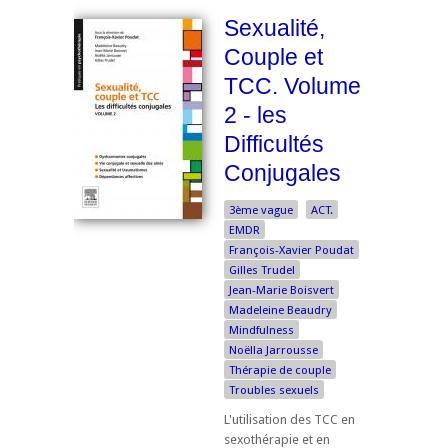
Sexualité,
Couple et
TCC. Volume
2 - les
Difficultés
Conjugales
3ème vague
ACT.
EMDR
François-Xavier Poudat
Gilles Trudel
Jean-Marie Boisvert
Madeleine Beaudry
Mindfulness
Noëlla Jarrousse
Thérapie de couple
Troubles sexuels
L'utilisation des TCC en
sexothérapie et en