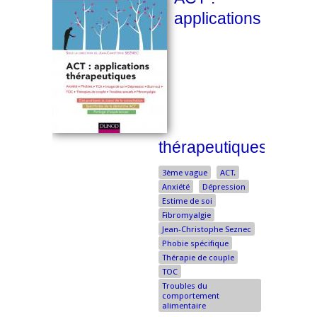
applications
thérapeutiques
3ème vague
ACT.
Anxiété
Dépression
Estime de soi
Fibromyalgie
Jean-Christophe Seznec
Phobie spécifique
Thérapie de couple
TOC
Troubles du
comportement
alimentaire