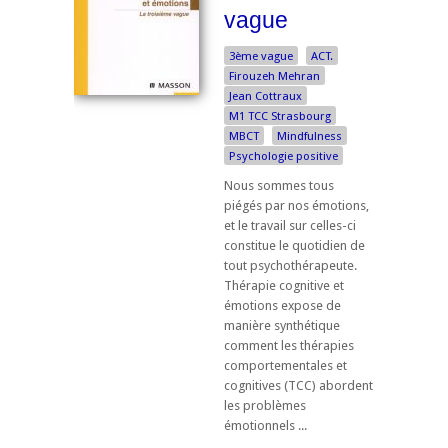
vague
3ème vague
ACT.
Firouzeh Mehran
Jean Cottraux
M1 TCC Strasbourg
MBCT
Mindfulness
Psychologie positive
Nous sommes tous
piégés par nos émotions,
et le travail sur celles-ci
constitue le quotidien de
tout psychothérapeute.
Thérapie cognitive et
émotions expose de
manière synthétique
comment les thérapies
comportementales et
cognitives (TCC) abordent
les problèmes
émotionnels ...