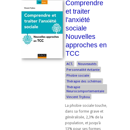
Comprendre
et traiter
l'anxiété
sociale
Nouvelles
approches en
TCC
ACT.
Nouveautés
Personnalité évitante
Phobie sociale
Thérapie des schémas
Thérapie
Neurocomportementale
Vincent Trybou
La phobie sociale touche,
dans sa forme grave et
généralisée, 2,3% de la
population, et jusqu’à
13% pour ses formes