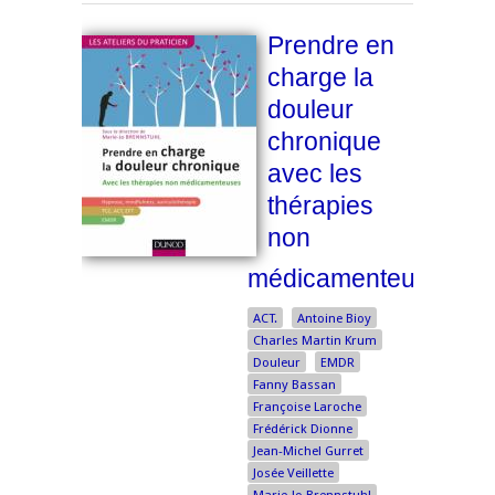
Prendre en
charge la
douleur
chronique
avec les
thérapies
non
médicamenteuses
ACT.
Antoine Bioy
Charles Martin Krum
Douleur
EMDR
Fanny Bassan
Françoise Laroche
Frédérick Dionne
Jean-Michel Gurret
Josée Veillette