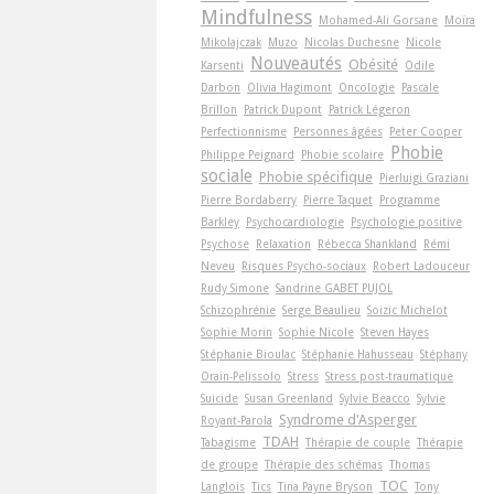
Mindfulness
Mohamed-Ali Gorsane
Moïra
Mikolajczak
Muzo
Nicolas Duchesne
Nicole
Nouveautés
Obésité
Karsenti
Odile
Darbon
Olivia Hagimont
Oncologie
Pascale
Brillon
Patrick Dupont
Patrick Légeron
Perfectionnisme
Personnes âgées
Peter Cooper
Phobie
Philippe Peignard
Phobie scolaire
sociale
Phobie spécifique
Pierluigi Graziani
Pierre Bordaberry
Pierre Taquet
Programme
Barkley
Psychocardiologie
Psychologie positive
Psychose
Relaxation
Rébecca Shankland
Rémi
Neveu
Risques Psycho-sociaux
Robert Ladouceur
Rudy Simone
Sandrine GABET PUJOL
Schizophrénie
Serge Beaulieu
Soizic Michelot
Sophie Morin
Sophie Nicole
Steven Hayes
Stéphanie Bioulac
Stéphanie Hahusseau
Stéphany
Orain-Pelissolo
Stress
Stress post-traumatique
Suicide
Susan Greenland
Sylvie Beacco
Sylvie
Syndrome d'Asperger
Royant-Parola
TDAH
Tabagisme
Thérapie de couple
Thérapie
de groupe
Thérapie des schémas
Thomas
TOC
Langlois
Tics
Tina Payne Bryson
Tony