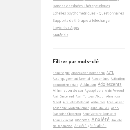
Bandes dessinées Thérapeutiques
Echelles psychométriques - Questionnaires
Supports de thérapie à télécharger
Logiciels / Apps
Matériels
Filtrer par mots-clé
ACT.
3ème vague
Abdelkader Mokeddem
Accompagnement Parental
Acouphènes
Activation
Adolescents
Addiction
comportementale
Affirmation de soi
Agoraphobie
Alain Perroud
Alain Sauteraud
Alain Tortosa
Alcool
Alexandra
Meert
Alix Lefief-Delcourt
Alzheimer
Anaël Assier
Annabelle Godeau-Pernet
Anne MARREZ
Anne-
Françoise Chaperon
Anne-Victoire Rousselet
Anxiété
Anorexie
Annick Vincent
Anxiété
Anxiété généralisée
de séparation