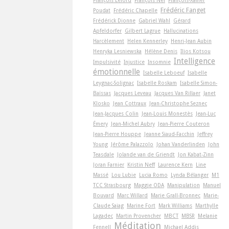
Frédéric Fanget
Poudat
Frédéric Chapelle
Frédérick Dionne
Gabriel Wahl
Gérard
Apfeldorfer
Gilbert Lagrue
Hallucinations
Harcèlement
Helen Kennerley
Henri-Jean Aubin
Henryka Lesniewska
Hélène Denis
Ilios Kotsou
Intelligence
Impulsivité
Injustice
Insomnie
émotionnelle
Isabelle Leboeuf
Isabelle
Leygnac-Solignac
Isabelle Roskam
Isabelle Simon-
Baïssas
Jacques Leveau
Jacques Van Rillaer
Janet
Klosko
Jean Cottraux
Jean-Christophe Seznec
Jean-Jacques Colin
Jean-Louis Monestès
Jean-Luc
Émery
Jean-Michel Aubry
Jean-Pierre Couteron
Jean-Pierre Houppe
Jeanne Siaud-Facchin
Jeffrey
Young
Jérôme Palazzolo
Johan Vanderlinden
John
Teasdale
Jolande van de Griendt
Jon Kabat-Zinn
Joran Farnier
Kristin Neff
Laurence Kern
Line
Massé
Lou Lubie
Lucia Romo
Lynda Bélanger
M1
TCC Strasbourg
Maggie ODA
Manipulation
Manuel
Bouvard
Marc Willard
Marie Grall-Bronnec
Marie-
Claude Saiag
Marine Fort
Mark Williams
Marthylle
Lagadec
Martin Provencher
MBCT
MBSR
Melanie
Méditation
Fennell
Michael Addis