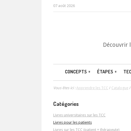
07 août 2026
Découvrir 
CONCEPTS
ÉTAPES
TE
Vous êtes ici :
Apprendre les TCC
/
Catalogue
Catégories
Livres universitaires sur les TCC
Livres pour les patients
Livres sur les TCC (patient + thérapeute)