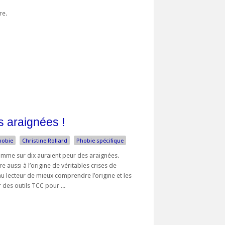
bre.
s araignées !
hobie
Christine Rollard
Phobie spécifique
omme sur dix auraient peur des araignées.
e aussi à l’origine de véritables crises de
 lecteur de mieux comprendre l’origine et les
 des outils TCC pour ...