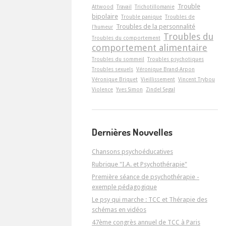
Trouble
Attwood
Travail
Trichotillomanie
bipolaire
Trouble panique
Troubles de
Troubles de la personnalité
l'humeur
Troubles du
Troubles du comportement
comportement alimentaire
Troubles du sommeil
Troubles psychotiques
Troubles sexuels
Véronique Brand-Arpon
Véronique Briquet
Vieillissement
Vincent Trybou
Violence
Yves Simon
Zindel Segal
Dernières Nouvelles
Chansons psychoéducatives
Rubrique "I.A. et Psychothérapie"
Première séance de psychothérapie -
exemple pédagogique
Le psy qui marche : TCC et Thérapie des
schémas en vidéos
47ème congrès annuel de TCC à Paris