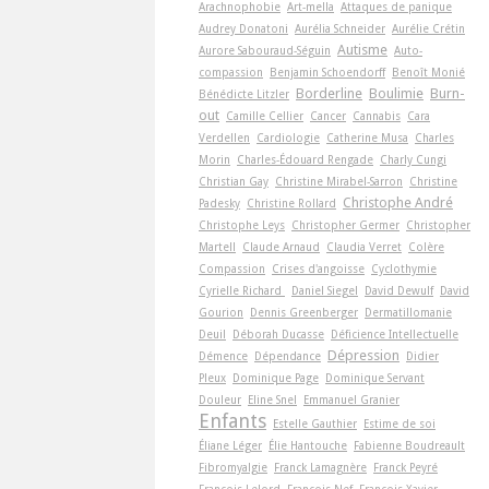
Arachnophobie
Art-­mella
Attaques de panique
Audrey Donatoni
Aurélia Schneider
Aurélie Crétin
Autisme
Aurore Sabouraud-Séguin
Auto-
compassion
Benjamin Schoendorff
Benoît Monié
Borderline
Boulimie
Burn-
Bénédicte Litzler
out
Camille Cellier
Cancer
Cannabis
Cara
Verdellen
Cardiologie
Catherine Musa
Charles
Morin
Charles-Édouard Rengade
Charly Cungi
Christian Gay
Christine Mirabel-Sarron
Christine
Christophe André
Padesky
Christine Rollard
Christophe Leys
Christopher Germer
Christopher
Martell
Claude Arnaud
Claudia Verret
Colère
Compassion
Crises d'angoisse
Cyclothymie
Cyrielle Richard
Daniel Siegel
David Dewulf
David
Gourion
Dennis Greenberger
Dermatillomanie
Deuil
Déborah Ducasse
Déficience Intellectuelle
Dépression
Démence
Dépendance
Didier
Pleux
Dominique Page
Dominique Servant
Douleur
Eline Snel
Emmanuel Granier
Enfants
Estelle Gauthier
Estime de soi
Éliane Léger
Élie Hantouche
Fabienne Boudreault
Fibromyalgie
Franck Lamagnère
Franck Peyré
François Lelord
François Nef
François-Xavier