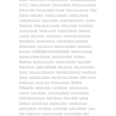
la TCC
Francis Gheysen
François Allard
François de Carufel
François Nef
François-Xavier Poudat
Françoise Laroche
Frank
Dattilio
Frank Laroi
Frédéric Chapelle
Frédéric Fanget
Frédérick Dionne
Gabriel Wahl
Gérard Apfeldorfer
Ghislain
Magerotte
Gilles de la Tourette
Gilles Trudel
Gisela Regli
Gisèle George
Grazia Ceschi
Grégory Michel
Habiletés
sociales
Haim Omer
Hal Arkowitz
Hannie van Genderen
Harcèlement
Hassan Rahioui
Henryka Katia Lesniewska
Hélène Denis
Ilios Kotsou
Imagerie mentale
Impulsivité
Intelligence émotionnelle
Insomnie
Isabelle Leboeuf
Isabelle Leygnac-Solignac
Isabelle Roskam
Ivy Marie
Blackburn
Jacques Lecomte
Jacques Thomas
Jana Grand
Jean Cottraux
Janet Klosko
Jean Goulet
Jean-Christophe
Seznec
Jean-Louis Monestès
Jean-Marie Boisvert
Jean-Michel
Gurret
Jean-Paul Durand
Jean-Philippe Zermati
Jeffrey Young
Jérôme
Jennifer Lee
Jeu de rôle
Jérôme Favrod
Palazzolo
Joanna Smith
Joël Billieux
Jolande van de
Griendt
Joran Farnier
Jordi Quoidbach
Josée Veillette
Judith Brisot-Dubois
Kelly Wilson
Kristin Neff
Laetizia
Dahéron
Laure Bricout
Laurence Kern
Laurent Holzer
Laurent Karila
Line Massé
Loretta Sala
Louis Chaloult
Louis
Luis
Vera
Lucia Romo
Lucie Brousseau
Lucien Rochat