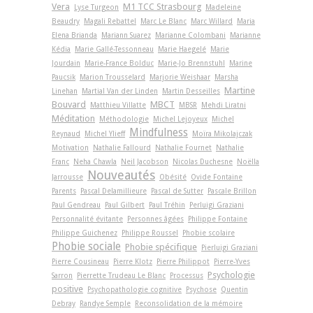
Vera
M1 TCC Strasbourg
Lyse Turgeon
Madeleine
Beaudry
Magali Rebattel
Marc Le Blanc
Marc Willard
Maria
Elena Brianda
Mariann Suarez
Marianne Colombani
Marianne
Kédia
Marie Gallé-Tessonneau
Marie Haegelé
Marie
Jourdain
Marie-France Bolduc
Marie-Jo Brennstuhl
Marine
Paucsik
Marion Trousselard
Marjorie Weishaar
Marsha
Martine
Linehan
Martial Van der Linden
Martin Desseilles
Bouvard
MBCT
Matthieu Villatte
MBSR
Mehdi Liratni
Méditation
Méthodologie
Michel Lejoyeux
Michel
Mindfulness
Reynaud
Michel Ylieff
Moïra Mikolajczak
Motivation
Nathalie Fallourd
Nathalie Fournet
Nathalie
Franc
Neha Chawla
Neil Jacobson
Nicolas Duchesne
Noëlla
Nouveautés
Jarrousse
Obésité
Ovide Fontaine
Parents
Pascal Delamillieure
Pascal de Sutter
Pascale Brillon
Paul Gendreau
Paul Gilbert
Paul Tréhin
Perluigi Graziani
Personnalité évitante
Personnes âgées
Philippe Fontaine
Philippe Guichenez
Philippe Roussel
Phobie scolaire
Phobie sociale
Phobie spécifique
Pierluigi Graziani
Pierre Cousineau
Pierre Klotz
Pierre Philippot
Pierre-Yves
Psychologie
Sarron
Pierrette Trudeau Le Blanc
Processus
positive
Psychopathologie cognitive
Psychose
Quentin
Debray
Randye Semple
Reconsolidation de la mémoire