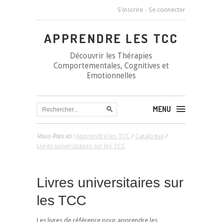
S'inscrire
-
Se connecter
APPRENDRE LES TCC
Découvrir les Thérapies
Comportementales, Cognitives et
Emotionnelles
MENU
Vous êtes ici :
Apprendre les TCC
/
Catalogue
/
Livres universitaires sur les TCC
Livres universitaires sur
les TCC
Les livres de référence pour apprendre les