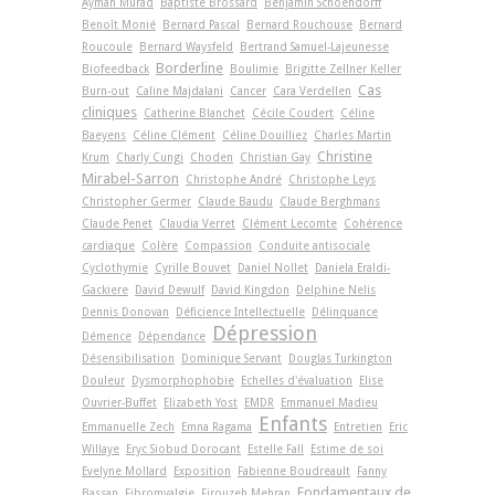
Ayman Murad
Baptiste Brossard
Benjamin Schoendorff
Benoît Monié
Bernard Pascal
Bernard Rouchouse
Bernard
Roucoule
Bernard Waysfeld
Bertrand Samuel-Lajeunesse
Borderline
Biofeedback
Boulimie
Brigitte Zellner Keller
Cas
Burn-out
Caline Majdalani
Cancer
Cara Verdellen
cliniques
Catherine Blanchet
Cécile Coudert
Céline
Baeyens
Céline Clément
Céline Douilliez
Charles Martin
Christine
Krum
Charly Cungi
Choden
Christian Gay
Mirabel-Sarron
Christophe André
Christophe Leys
Christopher Germer
Claude Baudu
Claude Berghmans
Claude Penet
Claudia Verret
Clément Lecomte
Cohérence
cardiaque
Colère
Compassion
Conduite antisociale
Cyclothymie
Cyrille Bouvet
Daniel Nollet
Daniela Eraldi-
Gackiere
David Dewulf
David Kingdon
Delphine Nelis
Dennis Donovan
Déficience Intellectuelle
Délinquance
Dépression
Démence
Dépendance
Désensibilisation
Dominique Servant
Douglas Turkington
Douleur
Dysmorphophobie
Echelles d'évaluation
Elise
Ouvrier-Buffet
Elizabeth Yost
EMDR
Emmanuel Madieu
Enfants
Emmanuelle Zech
Emna Ragama
Entretien
Eric
Willaye
Eryc Siobud Dorocant
Estelle Fall
Estime de soi
Evelyne Mollard
Exposition
Fabienne Boudreault
Fanny
Fondamentaux de
Bassan
Fibromyalgie
Firouzeh Mehran