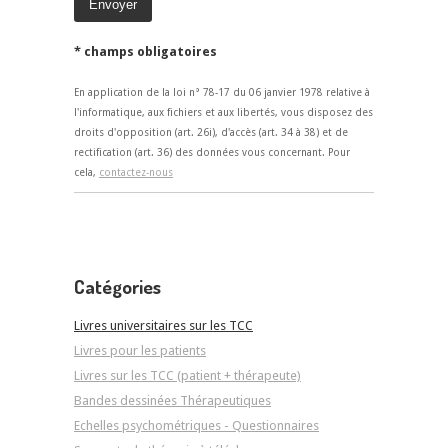
* champs obligatoires
En application de la loi n° 78-17 du 06 janvier 1978 relative à
l'informatique, aux fichiers et aux libertés, vous disposez des
droits d'opposition (art. 26i), d'accès (art. 34 à 38) et de
rectification (art. 36) des données vous concernant. Pour
cela,
contactez-nous
Catégories
Livres universitaires sur les TCC
Livres pour les patients
Livres sur les TCC (patient + thérapeute)
Bandes dessinées Thérapeutiques
Echelles psychométriques - Questionnaires