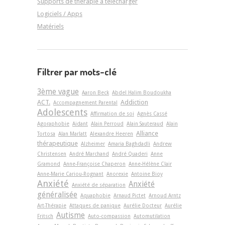
Supports de thérapie à télécharger
Logiciels / Apps
Matériels
Filtrer par mots-clé
3ème vague
Aaron Beck
Abdel Halim Boudoukha
ACT.
Addiction
Accompagnement Parental
Adolescents
Affirmation de soi
Agnès Cassé
Agoraphobie
Aidant
Alain Perroud
Alain Sauteraud
Alain
Alliance
Tortosa
Alan Marlatt
Alexandre Heeren
thérapeutique
Alzheimer
Amaria Baghdadli
Andrew
Christensen
André Marchand
André Quaderi
Anne
Gramond
Anne-Françoise Chaperon
Anne-Hélène Clair
Anne-Marie Cariou-Rognant
Anorexie
Antoine Bioy
Anxiété
Anxiété
Anxiété de séparation
généralisée
Aquaphobie
Arnaud Pictet
Arnoud Arntz
Art-Thérapie
Attaques de panique
Aurélie Docteur
Aurélie
Autisme
Fritsch
Auto-compassion
Automutilation