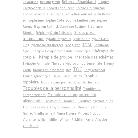
Rébecca Shankland
Relaxation
Renaud Jardri
Risques
Psycho-sociaux
Robert Ladouceur
Roland Coutanceau
Rollon Poinsot
Russ Harris
Samia Ben Youssef
Sarah Bowen
Schizophrénie
Sophie Côté
Sophie Lantheaume
Sophie
Parent
Stephen Rollnick
Stéphane Rusinek
Stéphanie
Stress post-
Bioulac
Stéphany Orain-Pelissolo
traumatique
Sylvain Dagneaux
Sylvie Aubin
Sylvie Naar-
TDAH
King
Syndrome d'Asperger
Tabagisme
Thanh-Lan
Thérapie de
Ngo
Thérapie Comportementale Dialectique
couple
Thérapie de groupe
Thérapie des schémas
Thérapie Familiale
Thérapie Neurocomportementale
Thierry
TOC
Garin
Thomas Villemonteix
Tics
Tony Attwood
Trouble
Transdiagnostique
Travail
Trish Bartley
bipolaire
Trouble panique
Troubles de l'humeur
Troubles de la personnalité
Troubles du
Troubles du comportement
comportement
alimentaire
Troubles du sommeil
Troubles psychotiques
Troubles sexuels
Troy DuFrene
Ueli Kramer
Véronique
Gaillac
Vieillissement
Vinca Rivière
Vincent Trybou
Violence
William Miller
William R. Miller
Xavier Amador
Yann Hodé