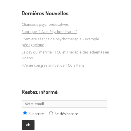
Dernières Nouvelles
Chansons psychoéducatives
Rubrique "I.A. et Psychothérapie"
Première séance de psychothérapie - exemple
pédagogique
Le psy qui marche : TCC et Thérapie des schémas en
vidéos
47ème congrès annuel de TCC à Paris
Restez informé
S'inscrire
Se désinscrire