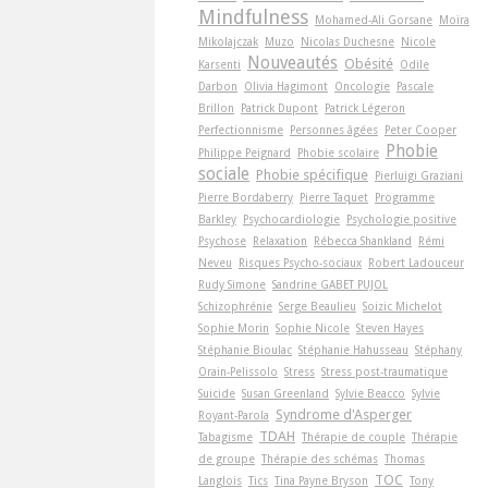
Mindfulness
Mohamed-Ali Gorsane
Moïra
Mikolajczak
Muzo
Nicolas Duchesne
Nicole
Nouveautés
Obésité
Karsenti
Odile
Darbon
Olivia Hagimont
Oncologie
Pascale
Brillon
Patrick Dupont
Patrick Légeron
Perfectionnisme
Personnes âgées
Peter Cooper
Phobie
Philippe Peignard
Phobie scolaire
sociale
Phobie spécifique
Pierluigi Graziani
Pierre Bordaberry
Pierre Taquet
Programme
Barkley
Psychocardiologie
Psychologie positive
Psychose
Relaxation
Rébecca Shankland
Rémi
Neveu
Risques Psycho-sociaux
Robert Ladouceur
Rudy Simone
Sandrine GABET PUJOL
Schizophrénie
Serge Beaulieu
Soizic Michelot
Sophie Morin
Sophie Nicole
Steven Hayes
Stéphanie Bioulac
Stéphanie Hahusseau
Stéphany
Orain-Pelissolo
Stress
Stress post-traumatique
Suicide
Susan Greenland
Sylvie Beacco
Sylvie
Syndrome d'Asperger
Royant-Parola
TDAH
Tabagisme
Thérapie de couple
Thérapie
de groupe
Thérapie des schémas
Thomas
TOC
Langlois
Tics
Tina Payne Bryson
Tony