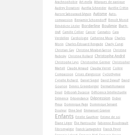
Arachnophobie
Art-­mella
Attaques de panique
Audrey Donatoni
Aurélia Schneider
Aurélie Crétin
Autisme
Aurore Sabouraud-Séguin
Auto-
compassion
Benjamin Schoendorff
Benoît Monié
Borderline
Boulimie
Burn-
Bénédicte Litzler
out
Camille Cellier
Cancer
Cannabis
Cara
Verdellen
Cardiologie
Catherine Musa
Charles
Morin
Charles-Édouard Rengade
Charly Cungi
Christian Gay
Christine Mirabel-Sarron
Christine
Christophe André
Padesky
Christine Rollard
Christophe Leys
Christopher Germer
Christopher
Martell
Claude Arnaud
Claudia Verret
Colère
Compassion
Crises d'angoisse
Cyclothymie
Cyrielle Richard
Daniel Siegel
David Dewulf
David
Gourion
Dennis Greenberger
Dermatillomanie
Deuil
Déborah Ducasse
Déficience Intellectuelle
Dépression
Démence
Dépendance
Didier
Pleux
Dominique Page
Dominique Servant
Douleur
Eline Snel
Emmanuel Granier
Enfants
Estelle Gauthier
Estime de soi
Éliane Léger
Élie Hantouche
Fabienne Boudreault
Fibromyalgie
Franck Lamagnère
Franck Peyré
François Lelord
François Nef
François-Xavier