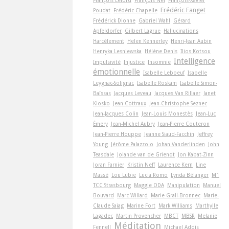
Frédéric Fanget
Poudat
Frédéric Chapelle
Frédérick Dionne
Gabriel Wahl
Gérard
Apfeldorfer
Gilbert Lagrue
Hallucinations
Harcèlement
Helen Kennerley
Henri-Jean Aubin
Henryka Lesniewska
Hélène Denis
Ilios Kotsou
Intelligence
Impulsivité
Injustice
Insomnie
émotionnelle
Isabelle Leboeuf
Isabelle
Leygnac-Solignac
Isabelle Roskam
Isabelle Simon-
Baïssas
Jacques Leveau
Jacques Van Rillaer
Janet
Klosko
Jean Cottraux
Jean-Christophe Seznec
Jean-Jacques Colin
Jean-Louis Monestès
Jean-Luc
Émery
Jean-Michel Aubry
Jean-Pierre Couteron
Jean-Pierre Houppe
Jeanne Siaud-Facchin
Jeffrey
Young
Jérôme Palazzolo
Johan Vanderlinden
John
Teasdale
Jolande van de Griendt
Jon Kabat-Zinn
Joran Farnier
Kristin Neff
Laurence Kern
Line
Massé
Lou Lubie
Lucia Romo
Lynda Bélanger
M1
TCC Strasbourg
Maggie ODA
Manipulation
Manuel
Bouvard
Marc Willard
Marie Grall-Bronnec
Marie-
Claude Saiag
Marine Fort
Mark Williams
Marthylle
Lagadec
Martin Provencher
MBCT
MBSR
Melanie
Méditation
Fennell
Michael Addis