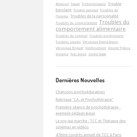
Trouble
Attwood
Travail
Trichotillomanie
bipolaire
Trouble panique
Troubles de
Troubles de la personnalité
l'humeur
Troubles du
Troubles du comportement
comportement alimentaire
Troubles du sommeil
Troubles psychotiques
Troubles sexuels
Véronique Brand-Arpon
Véronique Briquet
Vieillissement
Vincent Trybou
Violence
Yves Simon
Zindel Segal
Dernières Nouvelles
Chansons psychoéducatives
Rubrique "I.A. et Psychothérapie"
Première séance de psychothérapie -
exemple pédagogique
Le psy qui marche : TCC et Thérapie des
schémas en vidéos
47ème congrès annuel de TCC à Paris