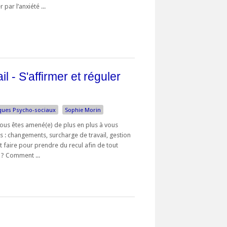
ar l’anxiété ...
l - S'affirmer et réguler
ques Psycho-sociaux
Sophie Morin
 vous êtes amené(e) de plus en plus à vous
s : changements, surcharge de travail, gestion
faire pour prendre du recul afin de tout
 ? Comment ...