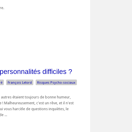
bre.
ersonnalités difficiles ?
ré
François Lelord
Risques Psycho-sociaux
es autres étaient toujours de bonne humeur,
 ! Malheureusement, c'est un rêve, et il n'est
qui vous harcèle de questions inquiètes, le
e ...