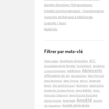
Bandes dessinées Thérapeutiques
Echelles psychométriques - Questionnaires
Supports de thérapie à télécharger
Logiciels / Apps
Matériels
Filtrer par mots-clé
ACT.
3ème vague
Abdelkader Mokeddem
Accompagnement Parental
Acouphènes
Activation
Adolescents
Addiction
comportementale
Affirmation de soi
Agoraphobie
Alain Perroud
Alain Sauteraud
Alain Tortosa
Alcool
Alexandra
Meert
Alix Lefief-Delcourt
Alzheimer
Anaël Assier
Annabelle Godeau-Pernet
Anne MARREZ
Anne-
Françoise Chaperon
Anne-Victoire Rousselet
Anxiété
Anorexie
Annick Vincent
Anxiété
Anxiété généralisée
de séparation