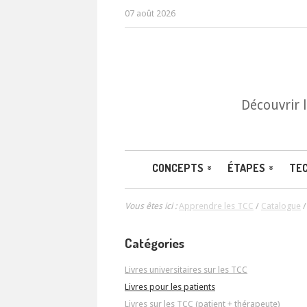
07 août 2026
Découvrir 
CONCEPTS
ÉTAPES
TE
Vous êtes ici :
Apprendre les TCC
/
Catalogue
Catégories
Livres universitaires sur les TCC
Livres pour les patients
Livres sur les TCC (patient + thérapeute)