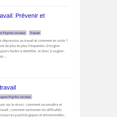
vail: Prévenir et
es Psycho-sociaux
Travail
e dépression au travail et comment en sortir ?
nt de plus en plus fréquentes. D’origine
ujours faciles à identifier, et donc à soigner.
x ...
ravail
sques Psycho-sociaux
oir sur le stress : comment reconnaître et
travail ; comment surmonter les difficultés
ressources psychologiques et émotionnelles ;