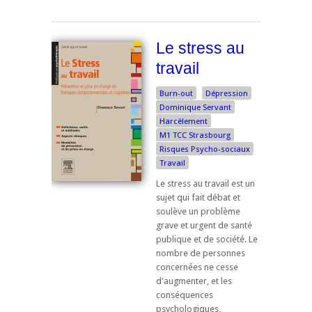
Le stress au
travail
Burn-out
Dépression
Dominique Servant
Harcèlement
M1 TCC Strasbourg
Risques Psycho-sociaux
Travail
Le stress au travail est un
sujet qui fait débat et
soulève un problème
grave et urgent de santé
publique et de société. Le
nombre de personnes
concernées ne cesse
d'augmenter, et les
conséquences
psychologiques,