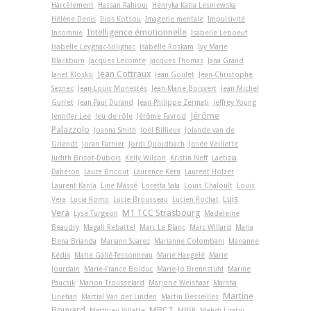
Harcèlement
Hassan Rahioui
Henryka Katia Lesniewska
Hélène Denis
Ilios Kotsou
Imagerie mentale
Impulsivité
Intelligence émotionnelle
Insomnie
Isabelle Leboeuf
Isabelle Leygnac-Solignac
Isabelle Roskam
Ivy Marie
Blackburn
Jacques Lecomte
Jacques Thomas
Jana Grand
Jean Cottraux
Janet Klosko
Jean Goulet
Jean-Christophe
Seznec
Jean-Louis Monestès
Jean-Marie Boisvert
Jean-Michel
Gurret
Jean-Paul Durand
Jean-Philippe Zermati
Jeffrey Young
Jérôme
Jennifer Lee
Jeu de rôle
Jérôme Favrod
Palazzolo
Joanna Smith
Joël Billieux
Jolande van de
Griendt
Joran Farnier
Jordi Quoidbach
Josée Veillette
Judith Brisot-Dubois
Kelly Wilson
Kristin Neff
Laetizia
Dahéron
Laure Bricout
Laurence Kern
Laurent Holzer
Laurent Karila
Line Massé
Loretta Sala
Louis Chaloult
Louis
Luis
Vera
Lucia Romo
Lucie Brousseau
Lucien Rochat
Vera
M1 TCC Strasbourg
Lyse Turgeon
Madeleine
Beaudry
Magali Rebattel
Marc Le Blanc
Marc Willard
Maria
Elena Brianda
Mariann Suarez
Marianne Colombani
Marianne
Kédia
Marie Gallé-Tessonneau
Marie Haegelé
Marie
Jourdain
Marie-France Bolduc
Marie-Jo Brennstuhl
Marine
Paucsik
Marion Trousselard
Marjorie Weishaar
Marsha
Martine
Linehan
Martial Van der Linden
Martin Desseilles
Bouvard
MBCT
Matthieu Villatte
MBSR
Mehdi Liratni