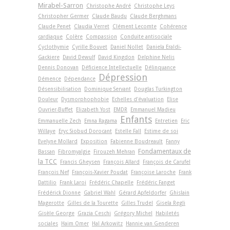
Mirabel-Sarron
Christophe André
Christophe Leys
Christopher Germer
Claude Baudu
Claude Berghmans
Claude Penet
Claudia Verret
Clément Lecomte
Cohérence
cardiaque
Colère
Compassion
Conduite antisociale
Cyclothymie
Cyrille Bouvet
Daniel Nollet
Daniela Eraldi-
Gackiere
David Dewulf
David Kingdon
Delphine Nelis
Dennis Donovan
Déficience Intellectuelle
Délinquance
Dépression
Démence
Dépendance
Désensibilisation
Dominique Servant
Douglas Turkington
Douleur
Dysmorphophobie
Echelles d'évaluation
Elise
Ouvrier-Buffet
Elizabeth Yost
EMDR
Emmanuel Madieu
Enfants
Emmanuelle Zech
Emna Ragama
Entretien
Eric
Willaye
Eryc Siobud Dorocant
Estelle Fall
Estime de soi
Evelyne Mollard
Exposition
Fabienne Boudreault
Fanny
Fondamentaux de
Bassan
Fibromyalgie
Firouzeh Mehran
la TCC
Francis Gheysen
François Allard
François de Carufel
François Nef
François-Xavier Poudat
Françoise Laroche
Frank
Dattilio
Frank Laroi
Frédéric Chapelle
Frédéric Fanget
Frédérick Dionne
Gabriel Wahl
Gérard Apfeldorfer
Ghislain
Magerotte
Gilles de la Tourette
Gilles Trudel
Gisela Regli
Gisèle George
Grazia Ceschi
Grégory Michel
Habiletés
sociales
Haim Omer
Hal Arkowitz
Hannie van Genderen