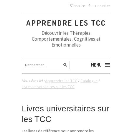
S'inscrire
-
Se connecter
APPRENDRE LES TCC
Découvrir les Thérapies
Comportementales, Cognitives et
Emotionnelles
MENU
Vous êtes ici :
Apprendre les TCC
/
Catalogue
/
Livres universitaires sur les TCC
Livres universitaires sur
les TCC
Les livres de référence pour apprendre les