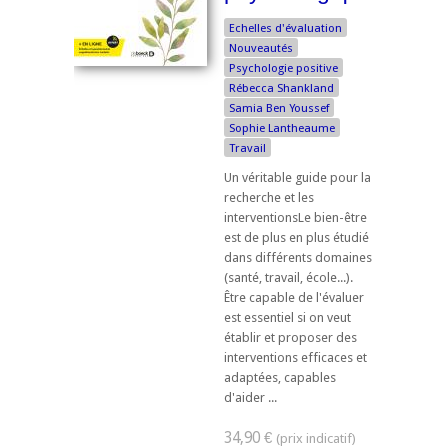
Echelles d'évaluation
Nouveautés
Psychologie positive
Rébecca Shankland
Samia Ben Youssef
Sophie Lantheaume
Travail
Un véritable guide pour la
recherche et les
interventionsLe bien-être
est de plus en plus étudié
dans différents domaines
(santé, travail, école...).
Être capable de l'évaluer
est essentiel si on veut
établir et proposer des
interventions efficaces et
adaptées, capables
d'aider ...
34,90 €