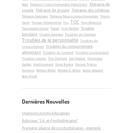
Thérapie de
Ngo
Thérapie Comportementale Dialectique
couple
Thérapie de groupe
Thérapie des schémas
Thérapie Familiale
Thérapie Neurocomportementale
Thierry
TOC
Garin
Thomas Villemonteix
Tics
Tony Attwood
Trouble
Transdiagnostique
Travail
Trish Bartley
bipolaire
Trouble panique
Troubles de l'humeur
Troubles de la personnalité
Troubles du
Troubles du comportement
comportement
alimentaire
Troubles du sommeil
Troubles psychotiques
Troubles sexuels
Troy DuFrene
Ueli Kramer
Véronique
Gaillac
Vieillissement
Vinca Rivière
Vincent Trybou
Violence
William Miller
William R. Miller
Xavier Amador
Yann Hodé
Dernières Nouvelles
Chansons psychoéducatives
Rubrique "I.A. et Psychothérapie"
Première séance de psychothérapie - exemple