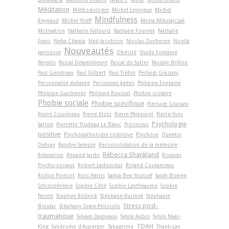
Méditation
Méthodologie
Michel Lejoyeux
Michel
Mindfulness
Reynaud
Michel Ylieff
Moïra Mikolajczak
Motivation
Nathalie Fallourd
Nathalie Fournet
Nathalie
Franc
Neha Chawla
Neil Jacobson
Nicolas Duchesne
Noëlla
Nouveautés
Jarrousse
Obésité
Ovide Fontaine
Parents
Pascal Delamillieure
Pascal de Sutter
Pascale Brillon
Paul Gendreau
Paul Gilbert
Paul Tréhin
Perluigi Graziani
Personnalité évitante
Personnes âgées
Philippe Fontaine
Philippe Guichenez
Philippe Roussel
Phobie scolaire
Phobie sociale
Phobie spécifique
Pierluigi Graziani
Pierre Cousineau
Pierre Klotz
Pierre Philippot
Pierre-Yves
Psychologie
Sarron
Pierrette Trudeau Le Blanc
Processus
positive
Psychopathologie cognitive
Psychose
Quentin
Debray
Randye Semple
Reconsolidation de la mémoire
Rébecca Shankland
Relaxation
Renaud Jardri
Risques
Psycho-sociaux
Robert Ladouceur
Roland Coutanceau
Rollon Poinsot
Russ Harris
Samia Ben Youssef
Sarah Bowen
Schizophrénie
Sophie Côté
Sophie Lantheaume
Sophie
Parent
Stephen Rollnick
Stéphane Rusinek
Stéphanie
Stress post-
Bioulac
Stéphany Orain-Pelissolo
traumatique
Sylvain Dagneaux
Sylvie Aubin
Sylvie Naar-
TDAH
King
Syndrome d'Asperger
Tabagisme
Thanh-Lan