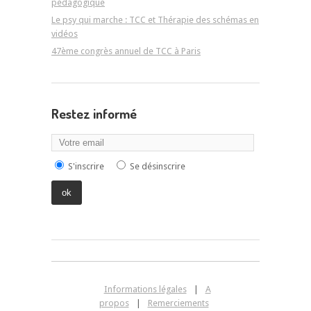
pédagogique
Le psy qui marche : TCC et Thérapie des schémas en
vidéos
47ème congrès annuel de TCC à Paris
Restez informé
S'inscrire
Se désinscrire
Informations légales
|
A
propos
|
Remerciements