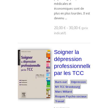
médicales et
économiques sont de
plus en plus lourdes. Il est
devenu ...
20,00 € - 30,00 €
Soigner la
dépression
professionnelle
par les TCC
Burn-out
Dépression
M1 TCC Strasbourg
Marc Willard
Risques Psycho-sociaux
Travail