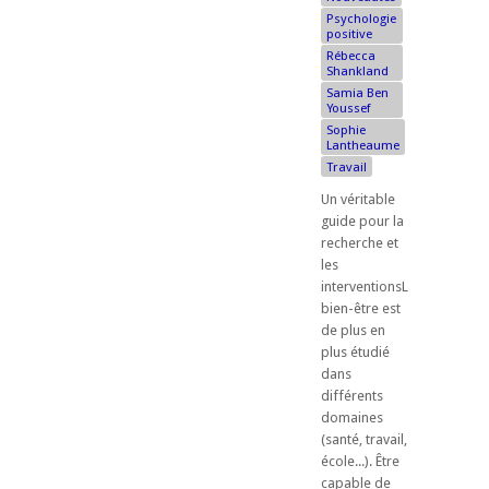
Psychologie
positive
Rébecca
Shankland
Samia Ben
Youssef
Sophie
Lantheaume
Travail
Un véritable
guide pour la
recherche et
les
interventionsLe
bien-être est
de plus en
plus étudié
dans
différents
domaines
(santé, travail,
école...). Être
capable de