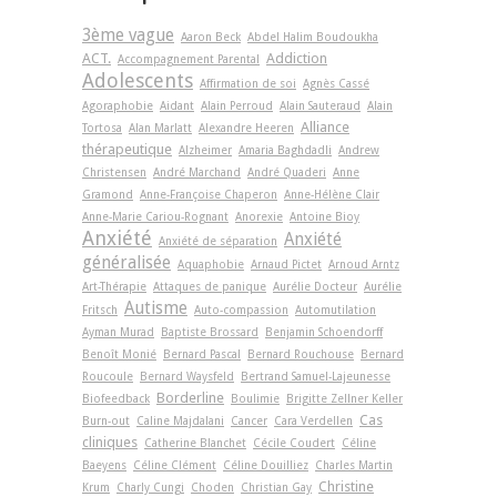
3ème vague
Aaron Beck
Abdel Halim Boudoukha
ACT.
Addiction
Accompagnement Parental
Adolescents
Affirmation de soi
Agnès Cassé
Agoraphobie
Aidant
Alain Perroud
Alain Sauteraud
Alain
Alliance
Tortosa
Alan Marlatt
Alexandre Heeren
thérapeutique
Alzheimer
Amaria Baghdadli
Andrew
Christensen
André Marchand
André Quaderi
Anne
Gramond
Anne-Françoise Chaperon
Anne-Hélène Clair
Anne-Marie Cariou-Rognant
Anorexie
Antoine Bioy
Anxiété
Anxiété
Anxiété de séparation
généralisée
Aquaphobie
Arnaud Pictet
Arnoud Arntz
Art-Thérapie
Attaques de panique
Aurélie Docteur
Aurélie
Autisme
Fritsch
Auto-compassion
Automutilation
Ayman Murad
Baptiste Brossard
Benjamin Schoendorff
Benoît Monié
Bernard Pascal
Bernard Rouchouse
Bernard
Roucoule
Bernard Waysfeld
Bertrand Samuel-Lajeunesse
Borderline
Biofeedback
Boulimie
Brigitte Zellner Keller
Cas
Burn-out
Caline Majdalani
Cancer
Cara Verdellen
cliniques
Catherine Blanchet
Cécile Coudert
Céline
Baeyens
Céline Clément
Céline Douilliez
Charles Martin
Christine
Krum
Charly Cungi
Choden
Christian Gay