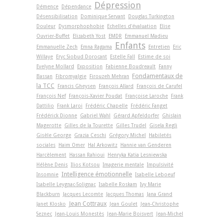
Dépression
Démence
Dépendance
Désensibilisation
Dominique Servant
Douglas Turkington
Douleur
Dysmorphophobie
Echelles d'évaluation
Elise
Ouvrier-Buffet
Elizabeth Yost
EMDR
Emmanuel Madieu
Enfants
Emmanuelle Zech
Emna Ragama
Entretien
Eric
Willaye
Eryc Siobud Dorocant
Estelle Fall
Estime de soi
Evelyne Mollard
Exposition
Fabienne Boudreault
Fanny
Fondamentaux de
Bassan
Fibromyalgie
Firouzeh Mehran
la TCC
Francis Gheysen
François Allard
François de Carufel
François Nef
François-Xavier Poudat
Françoise Laroche
Frank
Dattilio
Frank Laroi
Frédéric Chapelle
Frédéric Fanget
Frédérick Dionne
Gabriel Wahl
Gérard Apfeldorfer
Ghislain
Magerotte
Gilles de la Tourette
Gilles Trudel
Gisela Regli
Gisèle George
Grazia Ceschi
Grégory Michel
Habiletés
sociales
Haim Omer
Hal Arkowitz
Hannie van Genderen
Harcèlement
Hassan Rahioui
Henryka Katia Lesniewska
Hélène Denis
Ilios Kotsou
Imagerie mentale
Impulsivité
Intelligence émotionnelle
Insomnie
Isabelle Leboeuf
Isabelle Leygnac-Solignac
Isabelle Roskam
Ivy Marie
Blackburn
Jacques Lecomte
Jacques Thomas
Jana Grand
Jean Cottraux
Janet Klosko
Jean Goulet
Jean-Christophe
Seznec
Jean-Louis Monestès
Jean-Marie Boisvert
Jean-Michel