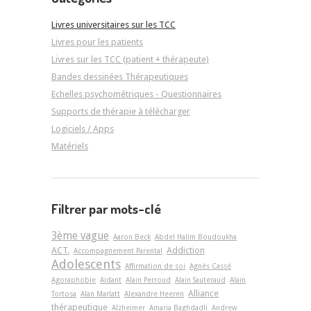
Livres universitaires sur les TCC
Livres pour les patients
Livres sur les TCC (patient + thérapeute)
Bandes dessinées Thérapeutiques
Echelles psychométriques - Questionnaires
Supports de thérapie à télécharger
Logiciels / Apps
Matériels
Filtrer par mots-clé
3ème vague
Aaron Beck
Abdel Halim Boudoukha
ACT.
Addiction
Accompagnement Parental
Adolescents
Affirmation de soi
Agnès Cassé
Agoraphobie
Aidant
Alain Perroud
Alain Sauteraud
Alain
Alliance
Tortosa
Alan Marlatt
Alexandre Heeren
thérapeutique
Alzheimer
Amaria Baghdadli
Andrew