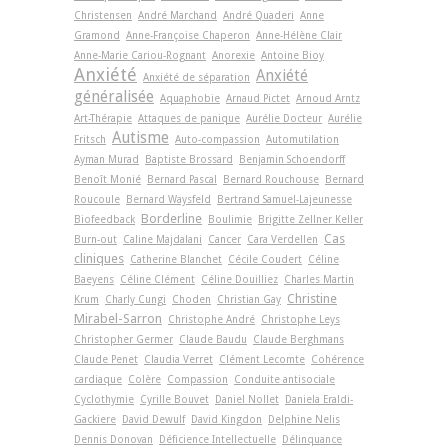
Christensen
André Marchand
André Quaderi
Anne
Gramond
Anne-Françoise Chaperon
Anne-Hélène Clair
Anne-Marie Cariou-Rognant
Anorexie
Antoine Bioy
Anxiété
Anxiété
Anxiété de séparation
généralisée
Aquaphobie
Arnaud Pictet
Arnoud Arntz
Art-Thérapie
Attaques de panique
Aurélie Docteur
Aurélie
Autisme
Fritsch
Auto-compassion
Automutilation
Ayman Murad
Baptiste Brossard
Benjamin Schoendorff
Benoît Monié
Bernard Pascal
Bernard Rouchouse
Bernard
Roucoule
Bernard Waysfeld
Bertrand Samuel-Lajeunesse
Borderline
Biofeedback
Boulimie
Brigitte Zellner Keller
Cas
Burn-out
Caline Majdalani
Cancer
Cara Verdellen
cliniques
Catherine Blanchet
Cécile Coudert
Céline
Baeyens
Céline Clément
Céline Douilliez
Charles Martin
Christine
Krum
Charly Cungi
Choden
Christian Gay
Mirabel-Sarron
Christophe André
Christophe Leys
Christopher Germer
Claude Baudu
Claude Berghmans
Claude Penet
Claudia Verret
Clément Lecomte
Cohérence
cardiaque
Colère
Compassion
Conduite antisociale
Cyclothymie
Cyrille Bouvet
Daniel Nollet
Daniela Eraldi-
Gackiere
David Dewulf
David Kingdon
Delphine Nelis
Dennis Donovan
Déficience Intellectuelle
Délinquance