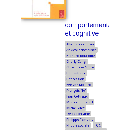
comportementale
et cognitive
Affirmation de soi
Anxiété généralisée
Bernard Roucoule
Charly Cungi
Christophe André
Dépendance
Dépression
Evelyne Mollard
François Nef
Jean Cottraux
Martine Bouvard
Michel Ylieff
Ovide Fontaine
Philippe Fontaine
Phobie sociale
TOC