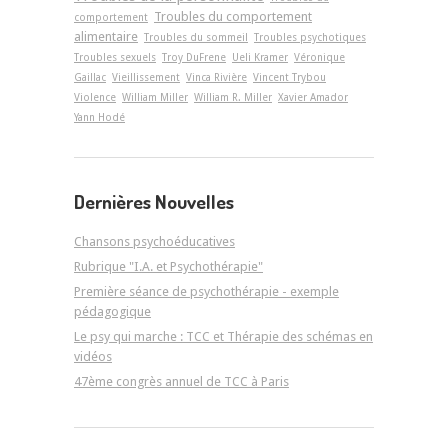
Troubles du comportement
comportement
alimentaire
Troubles du sommeil
Troubles psychotiques
Troubles sexuels
Troy DuFrene
Ueli Kramer
Véronique
Gaillac
Vieillissement
Vinca Rivière
Vincent Trybou
Violence
William Miller
William R. Miller
Xavier Amador
Yann Hodé
Dernières Nouvelles
Chansons psychoéducatives
Rubrique "I.A. et Psychothérapie"
Première séance de psychothérapie - exemple
pédagogique
Le psy qui marche : TCC et Thérapie des schémas en
vidéos
47ème congrès annuel de TCC à Paris