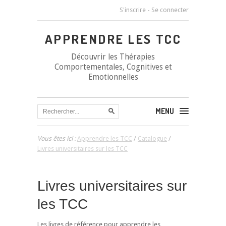
S'inscrire
-
Se connecter
APPRENDRE LES TCC
Découvrir les Thérapies
Comportementales, Cognitives et
Emotionnelles
MENU
Vous êtes ici :
Apprendre les TCC
/
Catalogue
/
Livres universitaires sur les TCC
Livres universitaires sur
les TCC
Les livres de référence pour apprendre les