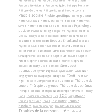
Paul Gendreau
Paul Gilbert
Paul Tréhin
Perluigi Graziani
Personnalité évitante
Personnes âgées
Philippe Fontaine
Philippe Guichenez
Philippe Roussel
Phobie scolaire
Phobie sociale
Phobie spécifique
Pierluigi Graziani
Pierre Cousineau
Pierre Klotz
Pierre Philippot
Pierre-Yves
Psychologie
Sarron
Pierrette Trudeau Le Blanc
Processus
positive
Psychopathologie cognitive
Psychose
Quentin
Debray
Randye Semple
Reconsolidation de la mémoire
Rébecca Shankland
Relaxation
Renaud Jardri
Risques
Psycho-sociaux
Robert Ladouceur
Roland Coutanceau
Rollon Poinsot
Russ Harris
Samia Ben Youssef
Sarah Bowen
Schizophrénie
Sophie Côté
Sophie Lantheaume
Sophie
Parent
Stephen Rollnick
Stéphane Rusinek
Stéphanie
Stress post-
Bioulac
Stéphany Orain-Pelissolo
traumatique
Sylvain Dagneaux
Sylvie Aubin
Sylvie Naar-
TDAH
King
Syndrome d'Asperger
Tabagisme
Thanh-Lan
Thérapie de
Ngo
Thérapie Comportementale Dialectique
couple
Thérapie de groupe
Thérapie des schémas
Thérapie Familiale
Thérapie Neurocomportementale
Thierry
TOC
Garin
Thomas Villemonteix
Tics
Tony Attwood
Trouble
Transdiagnostique
Travail
Trish Bartley
bipolaire
Trouble panique
Troubles de l'humeur
Troubles de la personnalité
Troubles du