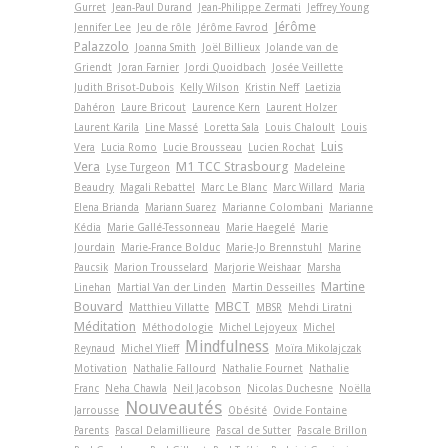
Gurret
Jean-Paul Durand
Jean-Philippe Zermati
Jeffrey Young
Jérôme
Jennifer Lee
Jeu de rôle
Jérôme Favrod
Palazzolo
Joanna Smith
Joël Billieux
Jolande van de
Griendt
Joran Farnier
Jordi Quoidbach
Josée Veillette
Judith Brisot-Dubois
Kelly Wilson
Kristin Neff
Laetizia
Dahéron
Laure Bricout
Laurence Kern
Laurent Holzer
Laurent Karila
Line Massé
Loretta Sala
Louis Chaloult
Louis
Luis
Vera
Lucia Romo
Lucie Brousseau
Lucien Rochat
Vera
M1 TCC Strasbourg
Lyse Turgeon
Madeleine
Beaudry
Magali Rebattel
Marc Le Blanc
Marc Willard
Maria
Elena Brianda
Mariann Suarez
Marianne Colombani
Marianne
Kédia
Marie Gallé-Tessonneau
Marie Haegelé
Marie
Jourdain
Marie-France Bolduc
Marie-Jo Brennstuhl
Marine
Paucsik
Marion Trousselard
Marjorie Weishaar
Marsha
Martine
Linehan
Martial Van der Linden
Martin Desseilles
Bouvard
MBCT
Matthieu Villatte
MBSR
Mehdi Liratni
Méditation
Méthodologie
Michel Lejoyeux
Michel
Mindfulness
Reynaud
Michel Ylieff
Moïra Mikolajczak
Motivation
Nathalie Fallourd
Nathalie Fournet
Nathalie
Franc
Neha Chawla
Neil Jacobson
Nicolas Duchesne
Noëlla
Nouveautés
Jarrousse
Obésité
Ovide Fontaine
Parents
Pascal Delamillieure
Pascal de Sutter
Pascale Brillon