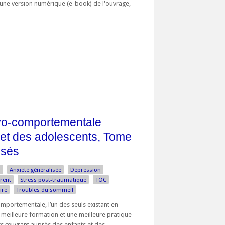
d'une version numérique (e-book) de l'ouvrage,
ivo-comportementale
 et des adolescents, Tome
isés
n
Anxiété généralisée
Dépression
rent
Stress post-traumatique
TOC
ire
Troubles du sommeil
omportementale, l’un des seuls existant en
e meilleure formation et une meilleure pratique
ts œuvrant auprès des enfants et des