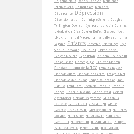
Delphine Nelis
Dennis Donovan
Déficience
Intellectuelle
Délinquance
Démence
Dépression
Dépendance
Désensibilisation
Dominique Servant
Douglas
Turkington
Douleur
Dysmorphophobie
Echelles
d'évaluation
Elise Ouvrier-Buffet
Elizabeth Yost
EMDR
Emmanuel Madieu
Emmanuelle Zech
Emna
Enfants
Ragama
Entretien
Eric Willaye
Eryc
Siobud Dorocant
Estelle Fall
Estime de soi
Evelyne Mollard
Exposition
Fabienne Boudreault
Fanny Bassan
Fibromyalgie
Firouzeh Mehran
Fondamentaux de la TCC
Francis Gheysen
François Allard
François de Carufel
François Nef
François-Xavier Poudat
Françoise Laroche
Frank
Dattilio
Frank Laroi
Frédéric Chapelle
Frédéric
Fanget
Frédérick Dionne
Gabriel Wahl
Gérard
Apfeldorfer
Ghislain Magerotte
Gilles de la
Tourette
Gilles Trudel
Gisela Regli
Gisèle
George
Grazia Ceschi
Grégory Michel
Habiletés
sociales
Haim Omer
Hal Arkowitz
Hannie van
Genderen
Harcèlement
Hassan Rahioui
Henryka
Katia Lesniewska
Hélène Denis
Ilios Kotsou
Imagerie mentale
Impulsivité
Insomnie