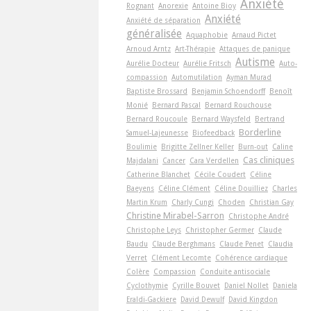
Anxiété
Rognant
Anorexie
Antoine Bioy
Anxiété
Anxiété de séparation
généralisée
Aquaphobie
Arnaud Pictet
Arnoud Arntz
Art-Thérapie
Attaques de panique
Autisme
Aurélie Docteur
Aurélie Fritsch
Auto-
compassion
Automutilation
Ayman Murad
Baptiste Brossard
Benjamin Schoendorff
Benoît
Monié
Bernard Pascal
Bernard Rouchouse
Bernard Roucoule
Bernard Waysfeld
Bertrand
Borderline
Samuel-Lajeunesse
Biofeedback
Boulimie
Brigitte Zellner Keller
Burn-out
Caline
Cas cliniques
Majdalani
Cancer
Cara Verdellen
Catherine Blanchet
Cécile Coudert
Céline
Baeyens
Céline Clément
Céline Douilliez
Charles
Martin Krum
Charly Cungi
Choden
Christian Gay
Christine Mirabel-Sarron
Christophe André
Christophe Leys
Christopher Germer
Claude
Baudu
Claude Berghmans
Claude Penet
Claudia
Verret
Clément Lecomte
Cohérence cardiaque
Colère
Compassion
Conduite antisociale
Cyclothymie
Cyrille Bouvet
Daniel Nollet
Daniela
Eraldi-Gackiere
David Dewulf
David Kingdon