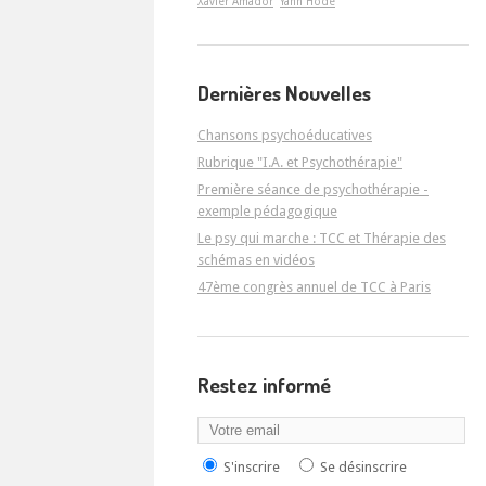
Xavier Amador
Yann Hodé
Dernières Nouvelles
Chansons psychoéducatives
Rubrique "I.A. et Psychothérapie"
Première séance de psychothérapie -
exemple pédagogique
Le psy qui marche : TCC et Thérapie des
schémas en vidéos
47ème congrès annuel de TCC à Paris
Restez informé
S'inscrire
Se désinscrire