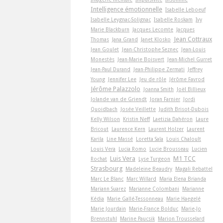
Intelligence émotionnelle
Isabelle Leboeuf
Isabelle Leygnac-Solignac
Isabelle Roskam
Ivy
Marie Blackburn
Jacques Lecomte
Jacques
Jean Cottraux
Thomas
Jana Grand
Janet Klosko
Jean Goulet
Jean-Christophe Seznec
Jean-Louis
Monestès
Jean-Marie Boisvert
Jean-Michel Gurret
Jean-Paul Durand
Jean-Philippe Zermati
Jeffrey
Young
Jennifer Lee
Jeu de rôle
Jérôme Favrod
Jérôme Palazzolo
Joanna Smith
Joël Billieux
Jolande van de Griendt
Joran Farnier
Jordi
Quoidbach
Josée Veillette
Judith Brisot-Dubois
Kelly Wilson
Kristin Neff
Laetizia Dahéron
Laure
Bricout
Laurence Kern
Laurent Holzer
Laurent
Karila
Line Massé
Loretta Sala
Louis Chaloult
Louis Vera
Lucia Romo
Lucie Brousseau
Lucien
Luis Vera
M1 TCC
Rochat
Lyse Turgeon
Strasbourg
Madeleine Beaudry
Magali Rebattel
Marc Le Blanc
Marc Willard
Maria Elena Brianda
Mariann Suarez
Marianne Colombani
Marianne
Kédia
Marie Gallé-Tessonneau
Marie Haegelé
Marie Jourdain
Marie-France Bolduc
Marie-Jo
Brennstuhl
Marine Paucsik
Marion Trousselard