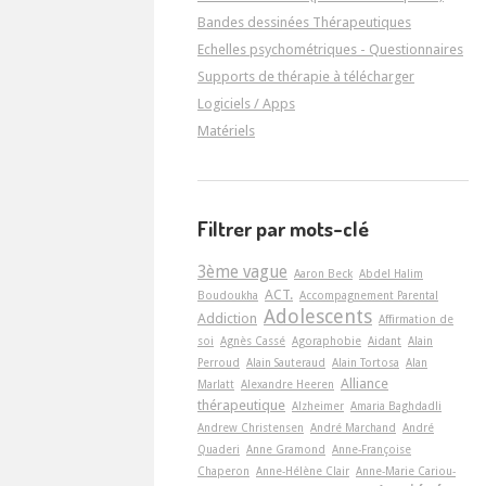
Bandes dessinées Thérapeutiques
Echelles psychométriques - Questionnaires
Supports de thérapie à télécharger
Logiciels / Apps
Matériels
Filtrer par mots-clé
3ème vague
Aaron Beck
Abdel Halim
ACT.
Boudoukha
Accompagnement Parental
Adolescents
Addiction
Affirmation de
soi
Agnès Cassé
Agoraphobie
Aidant
Alain
Perroud
Alain Sauteraud
Alain Tortosa
Alan
Alliance
Marlatt
Alexandre Heeren
thérapeutique
Alzheimer
Amaria Baghdadli
Andrew Christensen
André Marchand
André
Quaderi
Anne Gramond
Anne-Françoise
Chaperon
Anne-Hélène Clair
Anne-Marie Cariou-