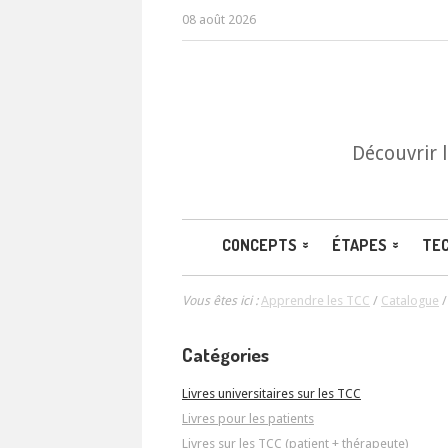
08 août 2026
Découvrir 
CONCEPTS
ÉTAPES
TE
Vous êtes ici :
Apprendre les TCC
/
Catalogue
Catégories
Livres universitaires sur les TCC
Livres pour les patients
Livres sur les TCC (patient + thérapeute)