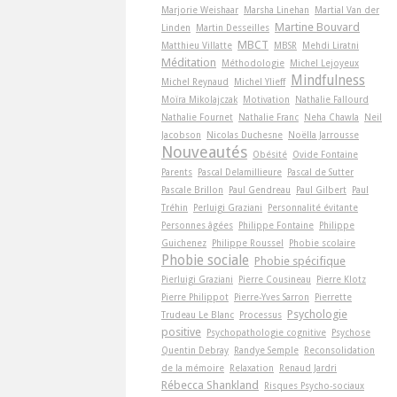
Marjorie Weishaar
Marsha Linehan
Martial Van der
Martine Bouvard
Linden
Martin Desseilles
MBCT
Matthieu Villatte
MBSR
Mehdi Liratni
Méditation
Méthodologie
Michel Lejoyeux
Mindfulness
Michel Reynaud
Michel Ylieff
Moïra Mikolajczak
Motivation
Nathalie Fallourd
Nathalie Fournet
Nathalie Franc
Neha Chawla
Neil
Jacobson
Nicolas Duchesne
Noëlla Jarrousse
Nouveautés
Obésité
Ovide Fontaine
Parents
Pascal Delamillieure
Pascal de Sutter
Pascale Brillon
Paul Gendreau
Paul Gilbert
Paul
Tréhin
Perluigi Graziani
Personnalité évitante
Personnes âgées
Philippe Fontaine
Philippe
Guichenez
Philippe Roussel
Phobie scolaire
Phobie sociale
Phobie spécifique
Pierluigi Graziani
Pierre Cousineau
Pierre Klotz
Pierre Philippot
Pierre-Yves Sarron
Pierrette
Psychologie
Trudeau Le Blanc
Processus
positive
Psychopathologie cognitive
Psychose
Quentin Debray
Randye Semple
Reconsolidation
de la mémoire
Relaxation
Renaud Jardri
Rébecca Shankland
Risques Psycho-sociaux