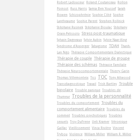
Robert Ladouceur
Roland Coutanceau
Rollon
Poinsot
Russ Harris
Samia Ben Youssef
Sarah
Bowen
Schizophrénie
Sophie Côté
Sophie
Lantheaume
Sophie Parent
Stephen Rollnick
Stéphane Rusinek
Stéphanie Bioulac
Stéphany
Stress post-traumatique
Orain-Pelissolo
Sylvain Dagneaux
Sylvie Aubin
Sylvie Naar-King
TDAH
Syndrome d'Asperger
Tabagisme
Thanh-
Lan Ngo
Thérapie Comportementale Dialectique
Thérapie de couple
Thérapie de groupe
Thérapie des schémas
Thérapie Familiale
Thérapie Neurocomportementale
Thierry Garin
TOC
Thomas Villemonteix
Tics
Tony Attwood
Trouble
Transdiagnostique
Travail
Trish Bartley
bipolaire
Trouble panique
Troubles de
Troubles de la personnalité
l'humeur
Troubles du
Troubles du comportement
comportement alimentaire
Troubles du
sommeil
Troubles psychotiques
Troubles
sexuels
Troy DuFrene
Ueli Kramer
Véronique
Gaillac
Vieillissement
Vinca Rivière
Vincent
Trybou
Violence
William Miller
William R. Miller