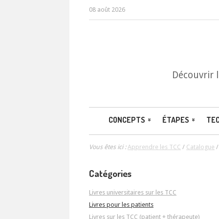
08 août 2026
Découvrir 
CONCEPTS
ÉTAPES
TE
Vous êtes ici :
Apprendre les TCC
/
Catalogue
Catégories
Livres universitaires sur les TCC
Livres pour les patients
Livres sur les TCC (patient + thérapeute)