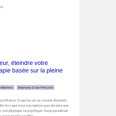
bre.
eur, éteindre votre
apie basée sur la pleine
ndfulness
Stéphany Orain-Pelissolo
 souffrance. Il repose sur un constat étonnant,
dès lors que nous n’acceptons pas de vivre une
i soit physique ou psychique. Aussi paradoxal
 pour ne plus souffrir, ...