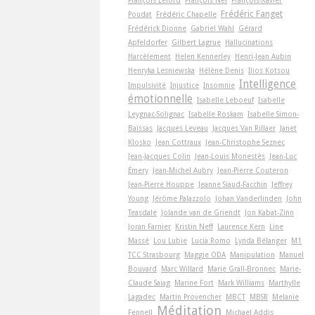
Frédéric Fanget
Poudat
Frédéric Chapelle
Frédérick Dionne
Gabriel Wahl
Gérard
Apfeldorfer
Gilbert Lagrue
Hallucinations
Harcèlement
Helen Kennerley
Henri-Jean Aubin
Henryka Lesniewska
Hélène Denis
Ilios Kotsou
Intelligence
Impulsivité
Injustice
Insomnie
émotionnelle
Isabelle Leboeuf
Isabelle
Leygnac-Solignac
Isabelle Roskam
Isabelle Simon-
Baïssas
Jacques Leveau
Jacques Van Rillaer
Janet
Klosko
Jean Cottraux
Jean-Christophe Seznec
Jean-Jacques Colin
Jean-Louis Monestès
Jean-Luc
Émery
Jean-Michel Aubry
Jean-Pierre Couteron
Jean-Pierre Houppe
Jeanne Siaud-Facchin
Jeffrey
Young
Jérôme Palazzolo
Johan Vanderlinden
John
Teasdale
Jolande van de Griendt
Jon Kabat-Zinn
Joran Farnier
Kristin Neff
Laurence Kern
Line
Massé
Lou Lubie
Lucia Romo
Lynda Bélanger
M1
TCC Strasbourg
Maggie ODA
Manipulation
Manuel
Bouvard
Marc Willard
Marie Grall-Bronnec
Marie-
Claude Saiag
Marine Fort
Mark Williams
Marthylle
Lagadec
Martin Provencher
MBCT
MBSR
Melanie
Méditation
Fennell
Michael Addis