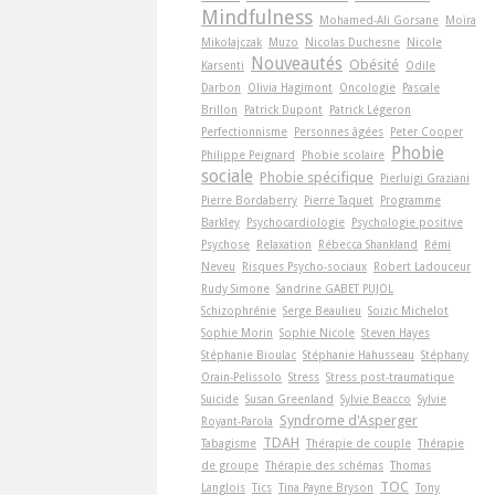
Mindfulness
Mohamed-Ali Gorsane
Moïra
Mikolajczak
Muzo
Nicolas Duchesne
Nicole
Nouveautés
Obésité
Karsenti
Odile
Darbon
Olivia Hagimont
Oncologie
Pascale
Brillon
Patrick Dupont
Patrick Légeron
Perfectionnisme
Personnes âgées
Peter Cooper
Phobie
Philippe Peignard
Phobie scolaire
sociale
Phobie spécifique
Pierluigi Graziani
Pierre Bordaberry
Pierre Taquet
Programme
Barkley
Psychocardiologie
Psychologie positive
Psychose
Relaxation
Rébecca Shankland
Rémi
Neveu
Risques Psycho-sociaux
Robert Ladouceur
Rudy Simone
Sandrine GABET PUJOL
Schizophrénie
Serge Beaulieu
Soizic Michelot
Sophie Morin
Sophie Nicole
Steven Hayes
Stéphanie Bioulac
Stéphanie Hahusseau
Stéphany
Orain-Pelissolo
Stress
Stress post-traumatique
Suicide
Susan Greenland
Sylvie Beacco
Sylvie
Syndrome d'Asperger
Royant-Parola
TDAH
Tabagisme
Thérapie de couple
Thérapie
de groupe
Thérapie des schémas
Thomas
TOC
Langlois
Tics
Tina Payne Bryson
Tony