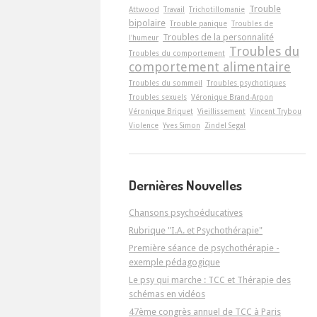
Trouble
Attwood
Travail
Trichotillomanie
bipolaire
Trouble panique
Troubles de
Troubles de la personnalité
l'humeur
Troubles du
Troubles du comportement
comportement alimentaire
Troubles du sommeil
Troubles psychotiques
Troubles sexuels
Véronique Brand-Arpon
Véronique Briquet
Vieillissement
Vincent Trybou
Violence
Yves Simon
Zindel Segal
Dernières Nouvelles
Chansons psychoéducatives
Rubrique "I.A. et Psychothérapie"
Première séance de psychothérapie -
exemple pédagogique
Le psy qui marche : TCC et Thérapie des
schémas en vidéos
47ème congrès annuel de TCC à Paris