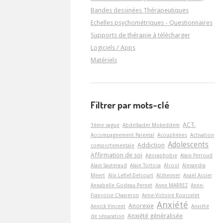
Bandes dessinées Thérapeutiques
Echelles psychométriques - Questionnaires
Supports de thérapie à télécharger
Logiciels / Apps
Matériels
Filtrer par mots-clé
ACT.
3ème vague
Abdelkader Mokeddem
Accompagnement Parental
Acouphènes
Activation
Adolescents
Addiction
comportementale
Affirmation de soi
Agoraphobie
Alain Perroud
Alain Sauteraud
Alain Tortosa
Alcool
Alexandra
Meert
Alix Lefief-Delcourt
Alzheimer
Anaël Assier
Annabelle Godeau-Pernet
Anne MARREZ
Anne-
Françoise Chaperon
Anne-Victoire Rousselet
Anxiété
Anorexie
Annick Vincent
Anxiété
Anxiété généralisée
de séparation