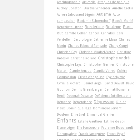
Arachnophobie
Art-­mella
Attaques de panique
Audrey Donatoni
Aurélia Schneider
Aurélie Crétin
Autisme
Aurore Sabouraud-Séguin
Auto-
compassion
Benjamin Schoendorff
Benoît Monié
Borderline
Boulimie
Burn-
Bénédicte Litzler
out
Camille Cellier
Cancer
Cannabis
Cara
Verdellen
Cardiologie
Catherine Musa
Charles
Morin
Charles-Édouard Rengade
Charly Cungi
Christian Gay
Christine Mirabel-Sarron
Christine
Christophe André
Padesky
Christine Rollard
Christophe Leys
Christopher Germer
Christopher
Martell
Claude Arnaud
Claudia Verret
Colère
Compassion
Crises d'angoisse
Cyclothymie
Cyrielle Richard
Daniel Siegel
David Dewulf
David
Gourion
Dennis Greenberger
Dermatillomanie
Deuil
Déborah Ducasse
Déficience Intellectuelle
Dépression
Démence
Dépendance
Didier
Pleux
Dominique Page
Dominique Servant
Douleur
Eline Snel
Emmanuel Granier
Enfants
Estelle Gauthier
Estime de soi
Éliane Léger
Élie Hantouche
Fabienne Boudreault
Fibromyalgie
Franck Lamagnère
Franck Peyré
François Lelord
François Nef
François-Xavier